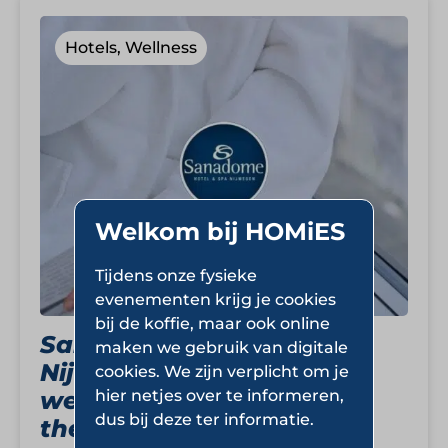
Hotels, Wellness
Welkom bij HOMiES
Tijdens onze fysieke
evenementen krijg je cookies
bij de koffie, maar ook online
Sanadome Hotel & Spa
maken we gebruik van digitale
Nijmegen: luxe
cookies. We zijn verplicht om je
hier netjes over te informeren,
wellnessresort met eigen
dus bij deze ter informatie.
thermale bron