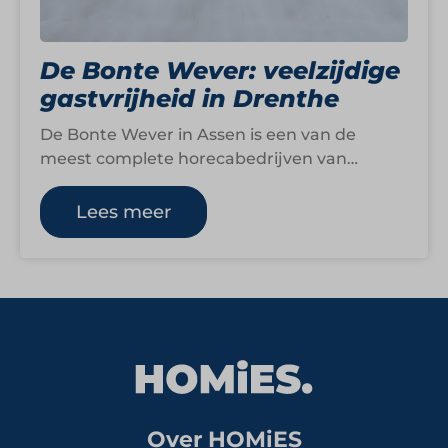
De Bonte Wever: veelzijdige
gastvrijheid in Drenthe
De Bonte Wever in Assen is een van de
meest complete horecabedrijven van
Nederland. Het viersterren superior hotel
combineert hotellerie,…
Lees meer
Over HOMiES