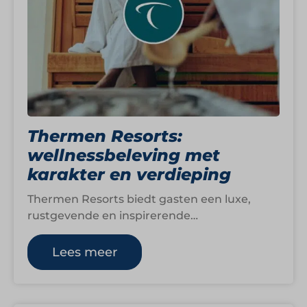
Thermen Resorts:
wellnessbeleving met
karakter en verdieping
Thermen Resorts biedt gasten een luxe,
rustgevende en inspirerende
wellnesservaring op zes locaties in
Nederland. Elk resort heeft een eigen…
Lees meer