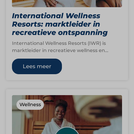
International Wellness
Resorts: marktleider in
recreatieve ontspanning
International Wellness Resorts (IWR) is
marktleider in recreatieve wellness en
vertegenwoordigt dertien toonaangevende
wellnessbedrijven in Nederland, België en
Lees meer
Duitsland. Gasten…
Wellness