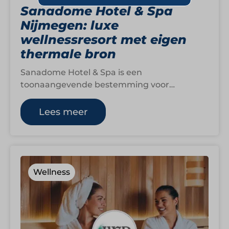
Sanadome Hotel & Spa
Nijmegen: luxe
wellnessresort met eigen
thermale bron
Sanadome Hotel & Spa is een
toonaangevende bestemming voor
ontspanning, vitaliteit en gastvrijheid. Met
106 luxe hotelkamers, uitgebreide
Lees meer
wellnessfaciliteiten, diverse…
Wellness