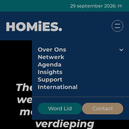
29 september 2026: HOMiES Mas
Over Ons
Netwerk
Agenda
Insights
Support
Thermen Resorts:
International
wellnessbeleving
met karakter en
Word Lid
Contact
verdieping