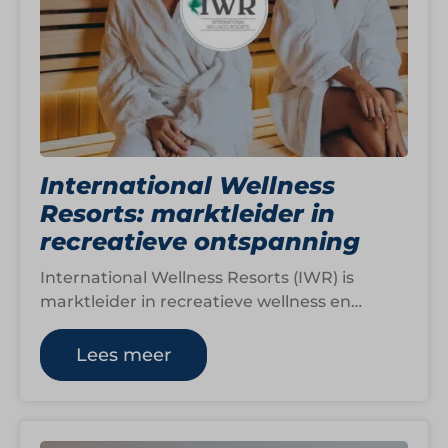
International Wellness
Resorts: marktleider in
recreatieve ontspanning
International Wellness Resorts (IWR) is
marktleider in recreatieve wellness en
vertegenwoordigt dertien toonaangevende
wellnessbedrijven in Nederland, België en
Lees meer
Duitsland. Gasten…