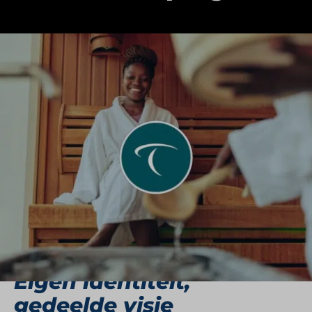
Thermen Resorts biedt gasten een luxe,
rustgevende en inspirerende wellnesservaring op
zes locaties in Nederland. Elk resort heeft een
eigen sfeer, setting en thematiek, maar is
herkenbaar door de vertrouwde kwaliteit van het
merk. Van de wereldse rituelen in Thermen
Bussloo tot de stilte van Thermen Maarssen en
het oosterse sprookje van Thermen Berendonck –
Thermen Resorts nodigt uit tot onthaasting,
verzorging en verdieping.
Eigen identiteit,
gedeelde visie