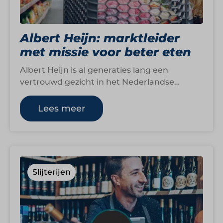
Albert Heijn: marktleider
met missie voor beter eten
Albert Heijn is al generaties lang een
vertrouwd gezicht in het Nederlandse
straatbeeld. De supermarktformule richt
zich op één duidelijke…
Lees meer
Slijterijen