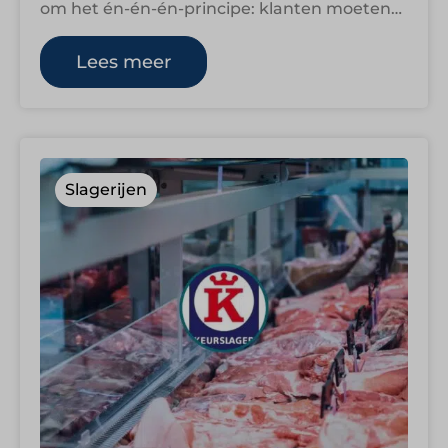
om het én-én-én-principe: klanten moeten
niet hoeven kiezen tussen assortiment,
service of prijs. Sinds…
Lees meer
Slagerijen