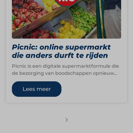
Picnic: online supermarkt
die anders durft te rijden
Picnic is een digitale supermarktformule die
de bezorging van boodschappen opnieuw
heeft uitgevonden. Geen fysieke winkels,
geen wachtrijen en geen…
Lees meer