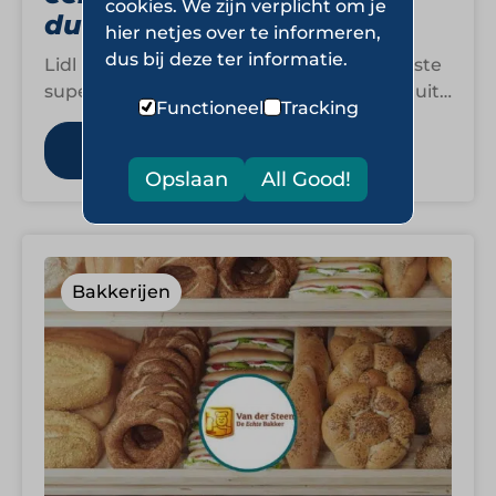
cookies. We zijn verplicht om je
duurzaamheid
hier netjes over te informeren,
dus bij deze ter informatie.
Lidl is uitgegroeid tot een van de bekendste
supermarktformules van Nederland. Vanuit
Functioneel
Tracking
de belofte ‘de hoogste kwaliteit voor de
laagste…
Lees meer
Opslaan
All Good!
Bakkerijen