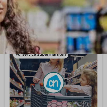
ALLE
FOODRETAIL
NEW RETAIL
SPECIAALZAKEN
SUPERMARKTEN
Fullservice Supermarkten