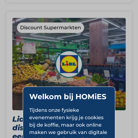
Discount Supermarkten
Welkom bij HOMiES
Tijdens onze fysieke
evenementen krijg je cookies
Lidl: internationale
bij de koffie, maar ook online
discounter met focus op
maken we gebruik van digitale
eenvoud, kwaliteit en