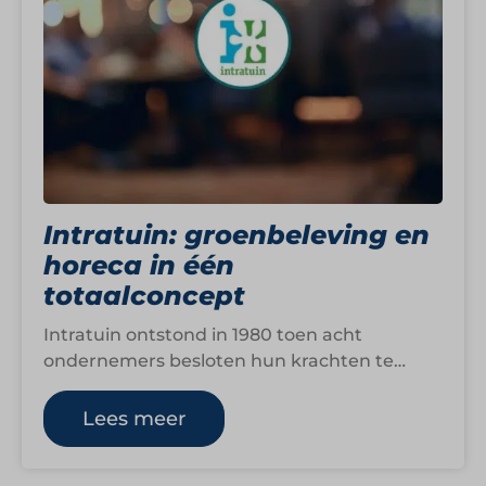
Intratuin: groenbeleving en
horeca in één
totaalconcept
Intratuin ontstond in 1980 toen acht
ondernemers besloten hun krachten te
bundelen. Wat begon als een gezamenlijke
inkoop groeide al…
Lees meer