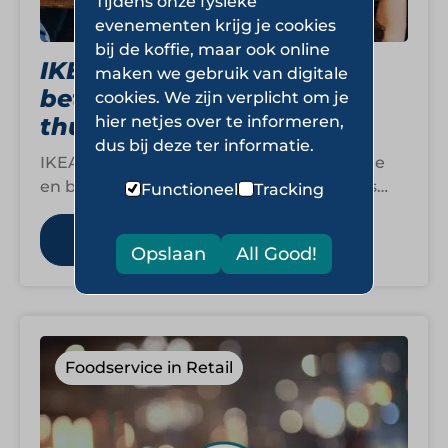
Tijdens onze fysieke
evenementen krijg je cookies
bij de koffie, maar ook online
IKEA: Zweeds design en
maken we gebruik van digitale
betaalbare beleving voor
cookies. We zijn verplicht om je
hier netjes over te informeren,
thuis en daarbuiten
dus bij deze ter informatie.
IKEA is wereldwijd bekend om functionele
en betaalbare ontwerpen, met iconen als
Functioneel
Tracking
BILLY, KLIPPAN, ÖLGA en IVAR. Eind jaren
’70…
Lees meer
Opslaan
All Good!
Foodservice in Retail