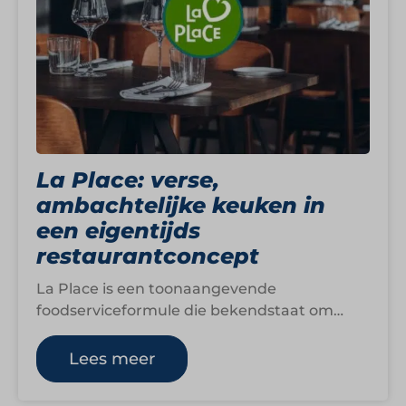
La Place: verse,
ambachtelijke keuken in
een eigentijds
restaurantconcept
La Place is een toonaangevende
foodserviceformule die bekendstaat om
natuurlijke, dagverse en huisgemaakte
producten. Gasten kiezen uit een gevarieerd
Lees meer
aanbod…