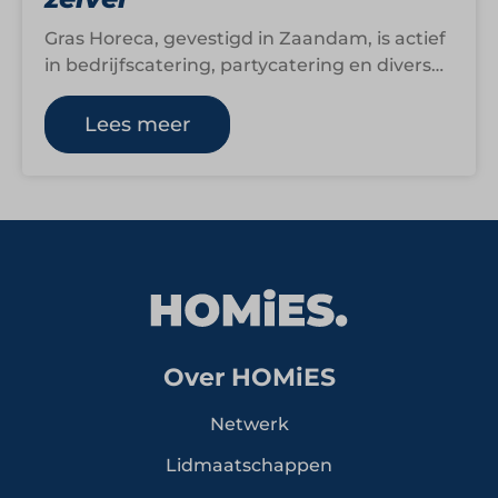
Gras Horeca, gevestigd in Zaandam, is actief
in bedrijfscatering, partycatering en diverse
horecaconcepten. De bekendste formule is
Boerske, te vinden…
Lees meer
Over HOMiES
Netwerk
Lidmaatschappen