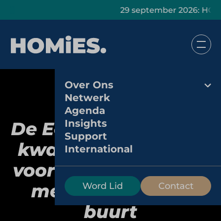
29 september 2026: HOMiES Mast
Over Ons
Netwerk
Agenda
Insights
De Echte Bakker: het
Support
kwaliteitskeurmerk
International
voor warme bakkers
met hart voor de
Word Lid
Contact
buurt