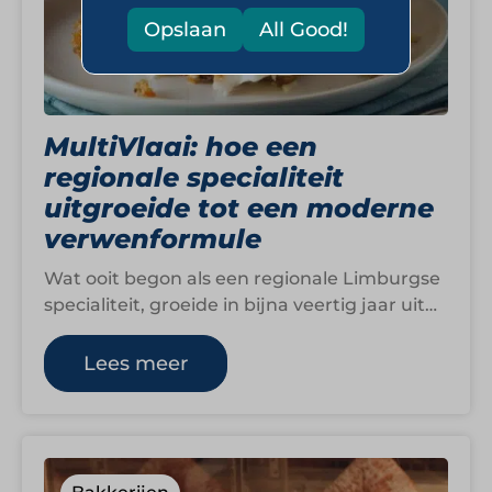
Opslaan
All Good!
MultiVlaai: hoe een
regionale specialiteit
uitgroeide tot een moderne
verwenformule
Wat ooit begon als een regionale Limburgse
specialiteit, groeide in bijna veertig jaar uit
tot een landelijke formule rondom
verwenmomenten,…
Lees meer