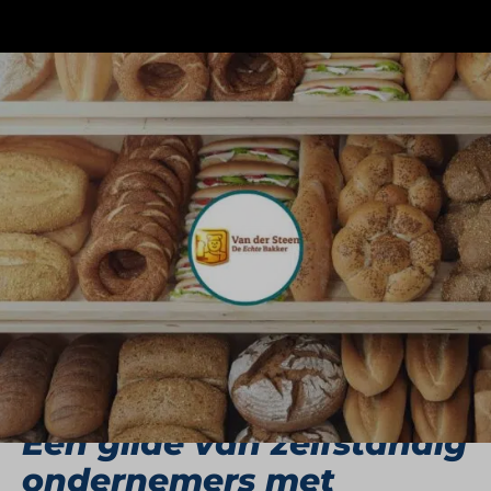
De Echte Bakker is veel meer dan een winkel met
vers brood en banket. Het is een keurmerk voor
bakkers die uitblinken in vakmanschap,
klantvriendelijkheid en kwaliteit. Verspreid over
heel Nederland dragen zelfstandige
ondernemers met trots het goudgele logo van De
Echte Bakker. Deze titel krijg je niet zomaar.
Alleen bakkers die voldoen aan de hoogste eisen
en doorlopende kwaliteitscontroles doorstaan,
mogen zich Echte Bakker noemen.
Een gilde van zelfstandig
ondernemers met