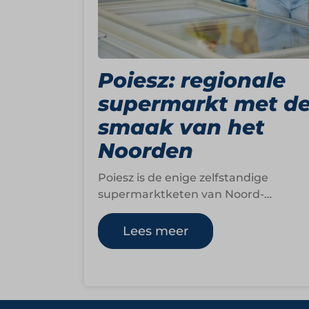
Poiesz: regionale
supermarkt met d
smaak van het
Noorden
Poiesz is de enige zelfstandige
supermarktketen van Noord-
Nederland. Het familiebedrijf begon
in 1923 als kleine groentezaak in
Lees meer
Sneek en groeide…