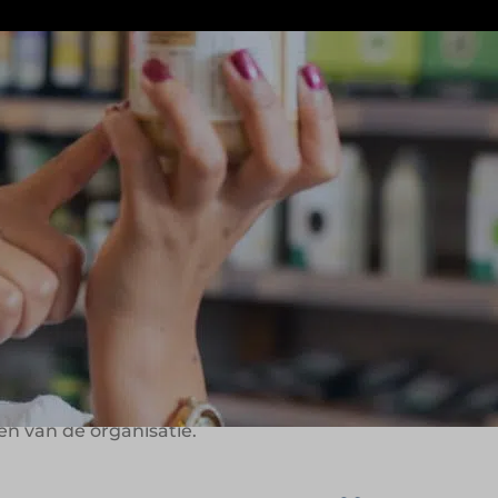
ven kiezen tussen assortiment, service
lformule waarin die drie elementen
klanten gemakkelijker, leuker en
liefde.
familiewaarden
 als een logistiek gedreven onderneming,
iet alleen marktpositie bouwen, maar
et streven naar continuïteit. De
n van de organisatie.