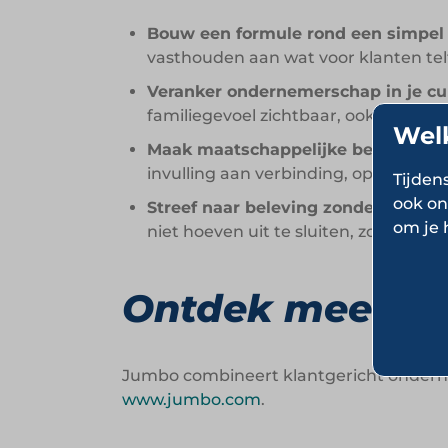
Bouw een formule rond een simpel e
vasthouden aan wat voor klanten tel
Veranker ondernemerschap in je cul
familiegevoel zichtbaar, ook op grote
Wel
Maak maatschappelijke betrokkenhe
invulling aan verbinding, op een mani
Tijden
ook on
Streef naar beleving zonder het bet
om je 
niet hoeven uit te sluiten, zolang he
Ontdek meer o
Jumbo combineert klantgericht onderne
www.jumbo.com
.