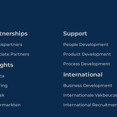
tnerships
Support
ispartners
People Development
ciate Partners
Product Development
ights
Process Development
International
ca
ring
Business Development
ak
Internationale Vakbeurz
rmarkten
International Recruitme