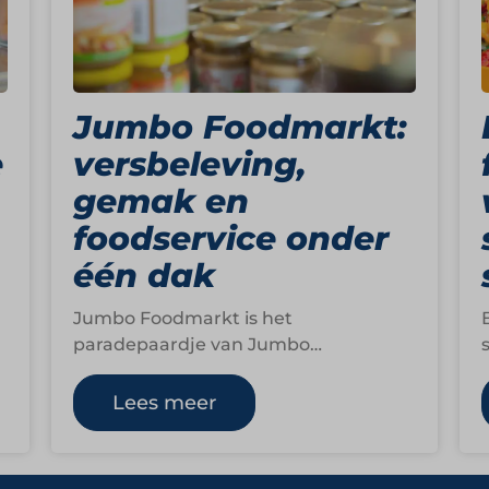
Jumbo Foodmarkt:
e
versbeleving,
gemak en
foodservice onder
één dak
Jumbo Foodmarkt is het
paradepaardje van Jumbo
Supermarkten. In dit concept draait
alles om foodbeleving, vakmanschap
Lees meer
en innovatie. De formule…