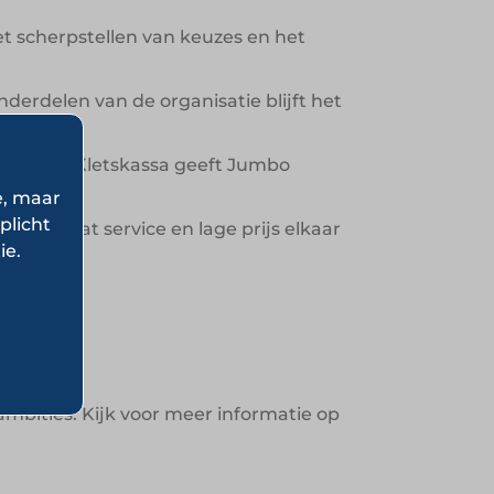
t scherpstellen van keuzes en het
erdelen van de organisatie blijft het
ies en de Kletskassa geeft Jumbo
e, maar
plicht
wijst dat service en lage prijs elkaar
ie.
en
bities. Kijk voor meer informatie op