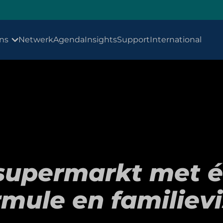
ns
Netwerk
Agenda
Insights
Support
International
supermarkt met é
rmule en familievi