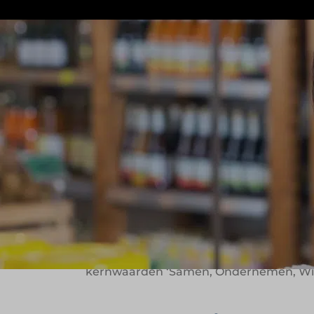
Jumbo is een supermarktformule die dra
of prijs. Sinds de opening van de eerste
samenkomen. Met ruim 700 winkels in Ne
voordeliger maken. Het doel is helder: 
Groeien vanuit
De basis van Jumbo ligt in de groothand
groeide uit tot een supermarktformule 
ook impact maken als familiebedrijf. Da
kernwaarden ‘Samen, Ondernemen, Winne