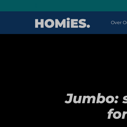
Over O
Jumbo: 
fo