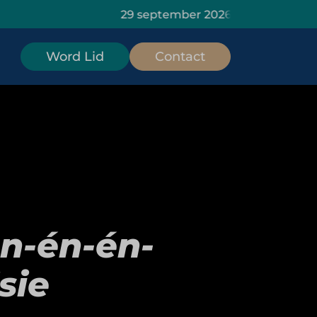
29 september 2026: HOMiES Masterclass Dat
Word Lid
Contact
n-én-én-
sie