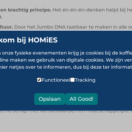
n krachtig principe.
Het én-én-én-denken helpt bij he
t.
tuur.
Door het Jumbo DNA tastbaar te maken in alle ond
 schaal.
kom bij HOMiES
id praktisch.
Met initiatieven zoals buurtgerichte act
er die past bij de winkelvloer.
s onze fysieke evenementen krijg je cookies bij de koffi
line maken we gebruik van digitale cookies. We zijn ver
aalbaarheidsprincipe uit het oog te verliezen.
Jumbo be
hier netjes over te informeren, dus bij deze ter informat
t formulekompas helder is.
Functioneel
Tracking
ver Jumbo Supermarkt
Opslaan
All Good!
merschap met familiewaarden en maatschappelijke am