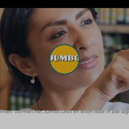
ait om het én-én-én-principe: klanten moeten niet hoe
 winkel in 1996 werkt het familiebedrijf aan een winke
derland en België wil Jumbo het dagelijks leven van 
niet alleen een goede supermarkt zijn, maar de meest ge
 ondernemerschap en 
el van de familie Van Eerd, gestart in 1921. Wat begon
met een uitgesproken klantgerichte visie. Jumbo wil n
t zie je terug in de ambities, het ondernemerschap en h
n’ vormen het Jumbo DNA en leven door in alle lage