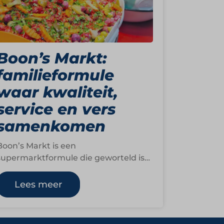
Boon’s Markt:
familieformule
waar kwaliteit,
service en vers
samenkomen
Boon’s Markt is een
supermarktformule die geworteld is
in familiegeschiedenis en gebouwd is
op vertrouwen. Wat in 1888 begon
Lees meer
als…