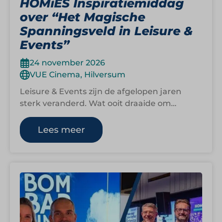
HOMiES Inspiratiemiddag
over “Het Magische
Spanningsveld in Leisure &
Events”
24 november 2026
VUE Cinema, Hilversum
Leisure & Events zijn de afgelopen jaren
sterk veranderd. Wat ooit draaide om
creatief vakmanschap en intuïtie, vraagt nu
om…
Lees meer