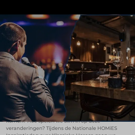
Klassieke horeca staat voor grote uitdagingen. De
omzet van het kanaal Klassieke Horeca (hotels,
cafés en restaurants) kwam vorig jaar met een
groei van 4,3% uit op €11.967 miljoen, maar
ondertussen houden consumenten massaal de
hand op de knip, Generatie Z gaat minder vaak
uit eten, het slechte weer in 2024 gaf veel
ondernemers een flinke dreun en kleine
zelfstandigen staan onder druk door slinkende
marges en personeelstekorten.
Kortom, hoe zorgen we ervoor dat gasten blijven
komen? Hoe spelen we slim in op deze
veranderingen? Tijdens de Nationale HOMiES