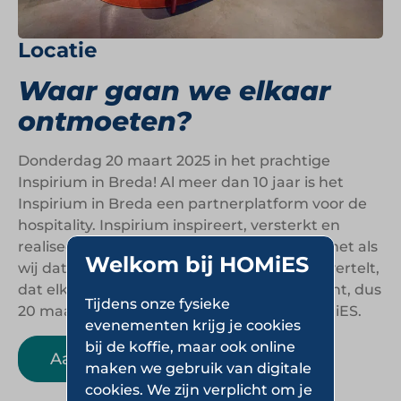
Locatie
Waar gaan we elkaar
ontmoeten?
Donderdag 20 maart 2025 in het prachtige
Inspirium in Breda! Al meer dan 10 jaar is het
Inspirium in Breda een partnerplatform voor de
hospitality. Inspirium inspireert, versterkt en
realiseert hospitality concepten en gelooft net als
Welkom bij HOMiES
wij dat elk hospitality concept een verhaal vertelt,
dat elk verhaal uniek is en aandacht verdient, dus
Tijdens onze fysieke
20 maart zijn wij hier met Foodservice HOMiES.
evenementen krijg je cookies
bij de koffie, maar ook online
Aanmelden Inspiratiedag
maken we gebruik van digitale
cookies. We zijn verplicht om je