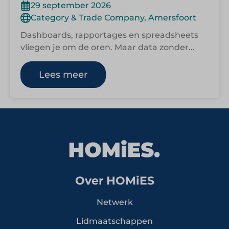
29 september 2026
Category & Trade Company, Amersfoort
Dashboards, rapportages en spreadsheets
vliegen je om de oren. Maar data zonder
richting blijft ruis. In deze HOMiES
Masterclass leer…
Lees meer
Over HOMiES
Netwerk
Lidmaatschappen