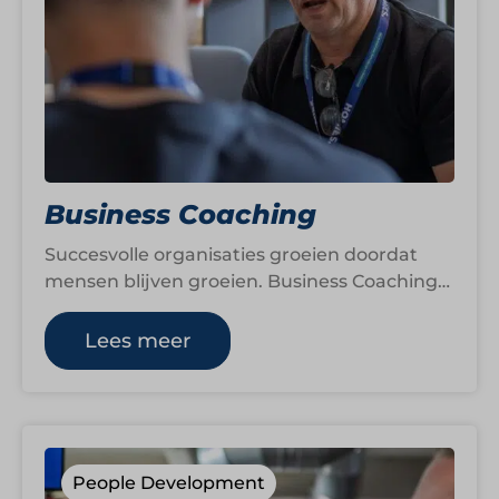
Business Coaching
Succesvolle organisaties groeien doordat
mensen blijven groeien. Business Coaching
biedt ruimte om te reflecteren, nieuwe
perspectieven te ontdekken en gericht…
Lees meer
People Development