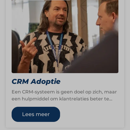
CRM Adoptie
Een CRM-systeem is geen doel op zich, maar
een hulpmiddel om klantrelaties beter te
beheren en commerciële processen te
ondersteunen.…
Lees meer