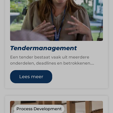
Tendermanagement
Een tender bestaat vaak uit meerdere
onderdelen, deadlines en betrokkenen.
Zonder een duidelijke structuur kunnen
belangrijke informatie, planning of
Lees meer
afstemming…
Process Development