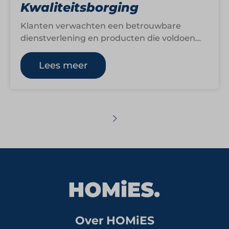
Kwaliteitsborging
Klanten verwachten een betrouwbare
dienstverlening en producten die voldoen
aan hun verwachtingen. Kwaliteitsborging
helpt organisaties om processen
Lees meer
beheersbaar te maken,…
Over HOMiES