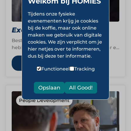
Welkom bij HOMiES
Tijdens onze fysieke
evenementen krijg je cookies
bij de koffie, maar ook online
Executive Coaching
maken we gebruik van digitale
Bestuurders en senior leidinggevenden
cookies. We zijn verplicht om je
hebben grote invloed op de koers, cultuur en
hier netjes over te informeren,
prestaties van een organisatie. Executive
dus bij deze ter informatie.
Coaching helpt om…
Lees meer
Functioneel
Tracking
Opslaan
All Good!
People Development