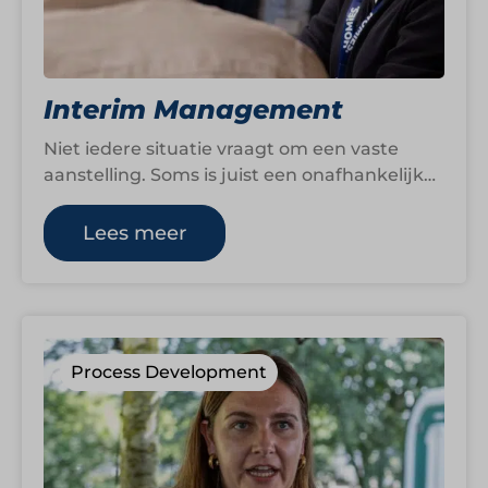
Interim Management
Niet iedere situatie vraagt om een vaste
aanstelling. Soms is juist een onafhankelijke
en ervaren interim manager nodig om
veranderingen…
Lees meer
Process Development