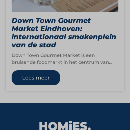
Down Town Gourmet
Market Eindhoven:
internationaal smakenplein
van de stad
Down Town Gourmet Market is een
bruisende foodmarkt in het centrum van
Eindhoven waar twintig unieke
foodconcepten samenkomen onder één…
Lees meer