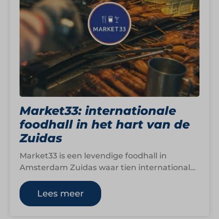
Market33: internationale
foodhall in het hart van de
Zuidas
Market33 is een levendige foodhall in
Amsterdam Zuidas waar tien internationale
foodstands en een centrale bar
samenkomen in één bruisende…
Lees meer