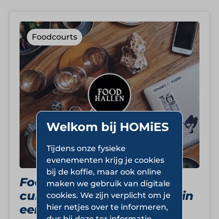
Foodcourts
Welkom bij HOMiES
Tijdens onze fysieke
evenementen krijg je cookies
bij de koffie, maar ook online
Foodhallen Amsterdam:
maken we gebruik van digitale
culinair en cultureel hart in
cookies. We zijn verplicht om je
hier netjes over te informeren,
een historisch tramdepot
dus bij deze ter informatie.