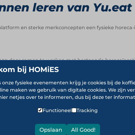
nen leren van Yu.eat
l platform en sterke merkconcepten een fysieke horeca-
mer
: door samen te werken met bestaande horecalocatie
kom bij HOMiES
er en onderscheidend merkportfolio maakt het eenvoud
s onze fysieke evenementen krijg je cookies bij de koffi
line maken we gebruik van digitale cookies. We zijn ver
 bied partners niet alleen een merk, maar ook operati
hier netjes over te informeren, dus bij deze ter informat
Functioneel
Tracking
chnologie
: gebruik digitale tools voor bestellingen, 
Opslaan
All Good!