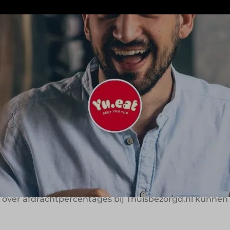
ers Yifeng en Yishen Yu in Brussel. In korte tijd is het 
aarvan er 75 in 52 Nederlandse steden gevestigd zijn. 
urants bereiden, volgens de door Yu.eat ontwikkelde re
s basis voor groei
en met een licentie van Yu.eat. De benodigde ingredië
erechten overal volgens dezelfde standaard worden be
isbezorgd.nl, waarbij de laatste verantwoordelijk is v
n over afdrachtpercentages bij Thuisbezorgd.nl kunnen