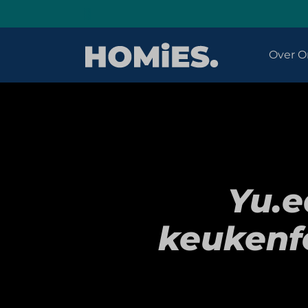
Over O
Yu.e
keukenf