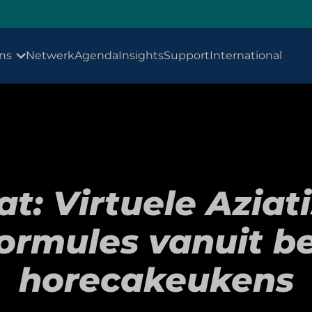
ns
Netwerk
Agenda
Insights
Support
International
at: Virtuele Aziat
ormules vanuit b
horecakeukens