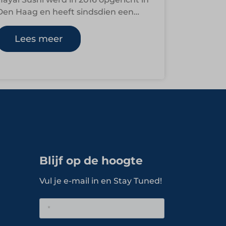
Den Haag en heeft sindsdien een
indrukwekkende groei doorgemaakt.
Met een frisse, stoere…
Lees meer
Blijf op de hoogte
Vul je e-mail in en Stay Tuned!