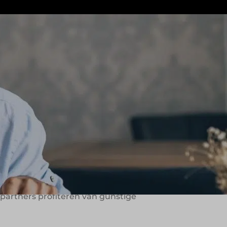
bedrijf uitgegroeid tot een netwerk van
De overige partners bevinden zich in
cepten, Aziatische gerechten voor de
nten worden geleverd via leveranciers
reid. Voor de bezorging in Nederland
oor het grootste deel van de
 partners profiteren van gunstige