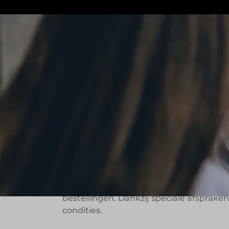
Yu.eat is eind 2022 opgericht door de bro
500 partnerrestaurants in 250 steden, w
België en Duitsland. Deze partnerresta
bezorg- en afhaalmarkt.
Partnerschap al
Restaurateurs werken in hun eigen keuk
waarmee Yu.eat samenwerkt, zodat de g
werkt Yu.eat samen met Uber Eats en Thu
bestellingen. Dankzij speciale afsprake
condities.