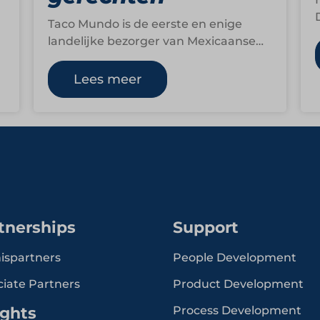
Taco Mundo is de eerste en enige
landelijke bezorger van Mexicaanse
gerechten in Nederland. Met bijna 40
vestigingen en een…
Lees meer
tnerships
Support
ispartners
People Development
ciate Partners
Product Development
ights
Process Development