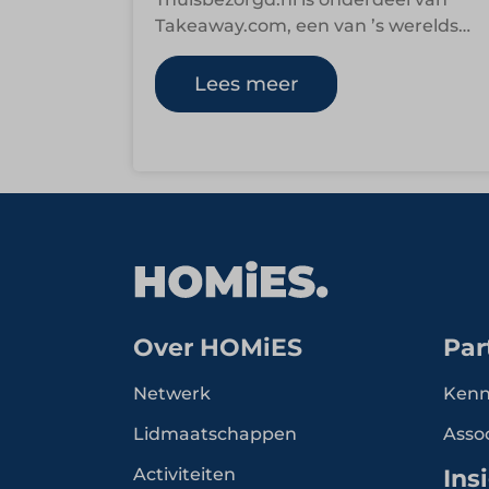
Takeaway.com, een van ’s werelds
grootste eten-bestelsites. Sinds de
start in 2000 is het platform
Lees meer
uitgegroeid…
Over HOMiES
Par
Netwerk
Kenn
Lidmaatschappen
Asso
Activiteiten
Ins