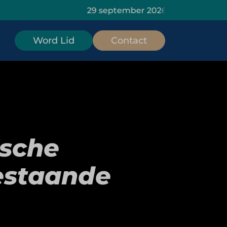
29 september 2026: HOMiES Masterclass Da
Word Lid
Contact
ische
estaande