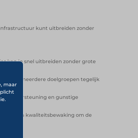
infrastructuur kunt uitbreiden zonder
s kan je snel uitbreiden zonder grote
iger om meerdere doelgroepen tegelijk
e, maar
plicht
onele ondersteuning en gunstige
ie.
marketing en kwaliteitsbewaking om de