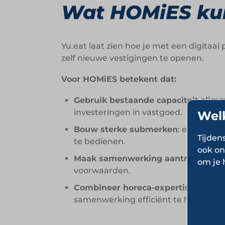
Wat HOMiES kun
Yu.eat laat zien hoe je met een digitaa
zelf nieuwe vestigingen te openen.
Voor HOMiES betekent dat:
Gebruik bestaande capaciteit slim
investeringen in vastgoed.
Wel
Bouw sterke submerken
: een held
Tijden
te bedienen.
ook on
Maak samenwerking aantrekkelijk
:
om je 
voorwaarden.
Combineer horeca-expertise met te
samenwerking efficiënt te houden.