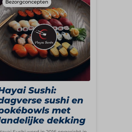
Bezorgconcepten
Hayai Sushi:
dagverse sushi en
pokébowls met
landelijke dekking
Hayai Sushi werd in 2016 opgericht in