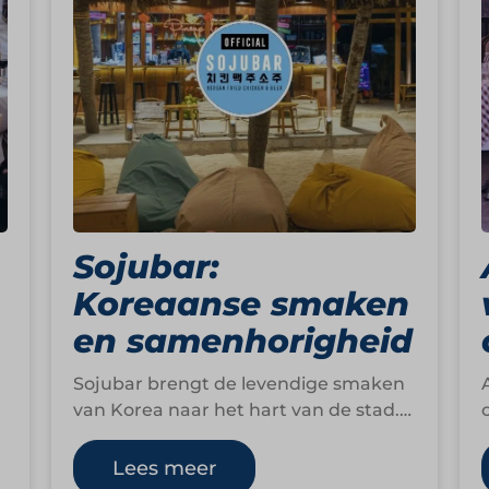
Sojubar:
Koreaanse smaken
en samenhorigheid
Sojubar brengt de levendige smaken
van Korea naar het hart van de stad.
Hier draait alles om crispy Korean
fried…
Lees meer