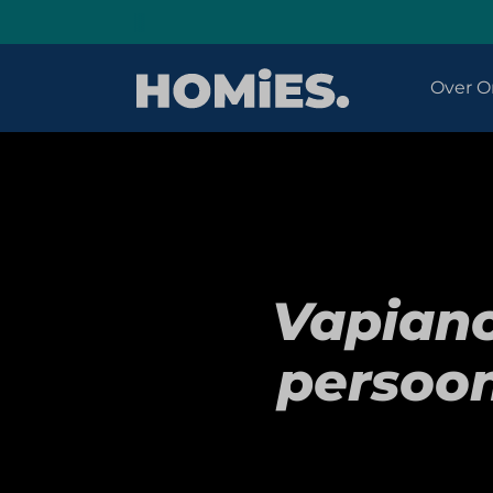
Over O
Vapiano
persoon