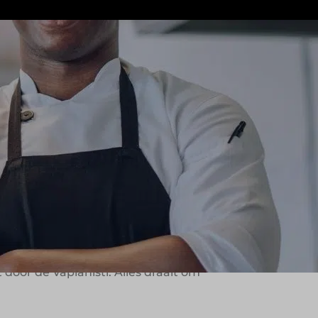
t per vestiging
5.839
 pasta, open keukens en relaxte sfeer.
t: eten zoals jij het wilt, gemaakt
oor de Vapianisti. Alles draait om