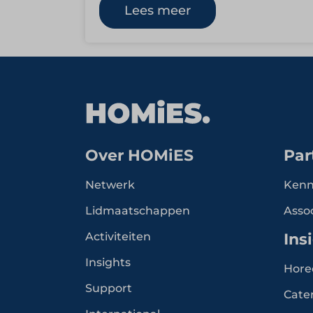
Met gerechten die zijn geïnspireerd
Lees meer
op…
Over HOMiES
Par
Netwerk
Kenn
Lidmaatschappen
Asso
Activiteiten
Ins
Insights
Hore
Support
Cate