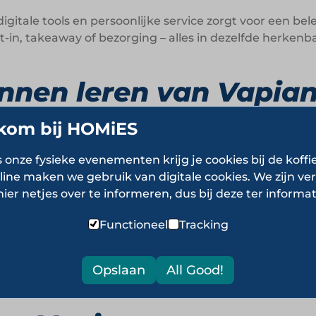
gitale tools en persoonlijke service zorgt voor een bele
in, takeaway of bezorging – alles in dezelfde herkenbar
nen leren van Vapia
kom bij HOMiES
sbeleving en persoonlijke keuzes samen een schaalbaar
s onze fysieke evenementen krijg je cookies bij de koffi
line maken we gebruik van digitale cookies. We zijn ver
hier netjes over te informeren, dus bij deze ter informat
eine aanpassingen maken een groot verschil voor de gas
ntie van een open keuken bouwt vertrouwen en verster
Functioneel
Tracking
imme tools kunnen bijdragen aan comfort zonder de men
Opslaan
All Good!
ficiëntie hoeft geen afbreuk te doen aan smaak of gast