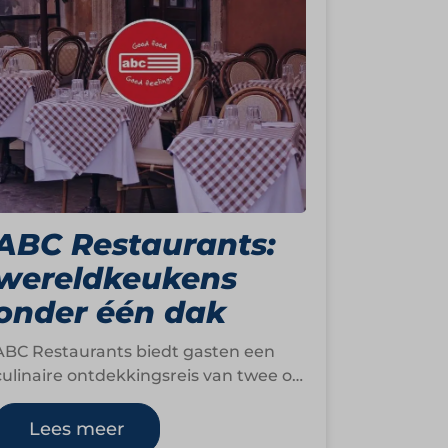
ABC Restaurants:
wereldkeukens
onder één dak
ABC Restaurants biedt gasten een
culinaire ontdekkingsreis van twee of
drie uur, tegen één vaste prijs. In een
levendig foodcourt…
Lees meer