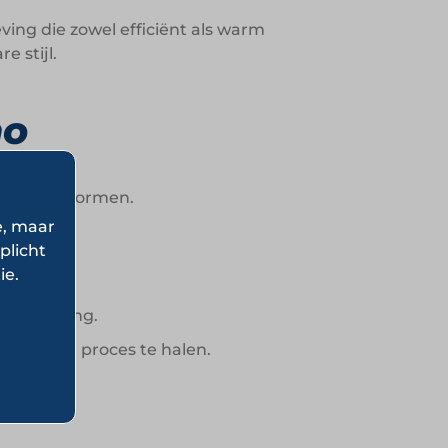
ving die zowel efficiënt als warm
e stijl.
no
 concept vormen.
e, maar
plicht
ie.
t.
kt beleving.
s uit het proces te halen.
vrijheid.