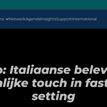
ns
Netwerk
Agenda
Insights
Support
International
: Italiaanse bele
lijke touch in fas
setting