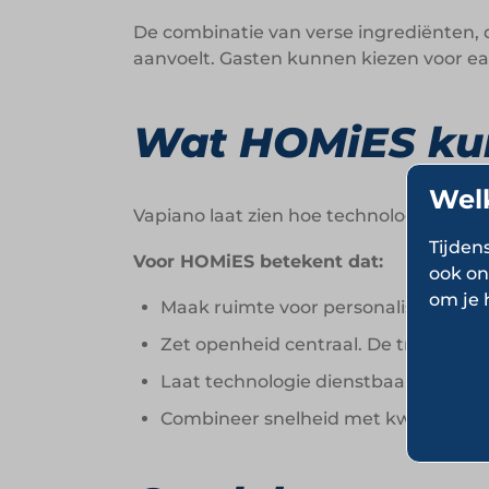
De combinatie van verse ingrediënten, di
aanvoelt. Gasten kunnen kiezen voor eat-
Wat HOMiES kun
Wel
Vapiano laat zien hoe technologie, ver
Tijden
Voor HOMiES betekent dat:
ook on
om je 
Maak ruimte voor personalisatie. Kl
Zet openheid centraal. De transpara
Laat technologie dienstbaar zijn. Sl
Combineer snelheid met kwaliteit. Ef