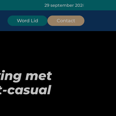
29 september 2026: HOMiES Masterclass Da
Word Lid
Contact
ving met
t-casual