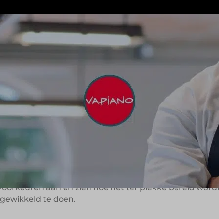
Gemiddelde omze
€ 2.93
ntconcept dat bekend staat om zijn handgemaakte verse
stigingen te vinden, allemaal met hetzelfde uitgangspun
orkeuren aan en zien hoe het ter plekke bereid wordt d
ngewikkeld te doen.