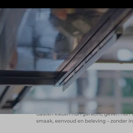
Totaal aantal vestigingen
8 locaties
Vapiano is een internationaal restaura
In Nederland zijn inmiddels meerdere ve
terwijl je toekijkt.
Gasten kiezen hun gerecht, geven hun vo
smaak, eenvoud en beleving – zonder i