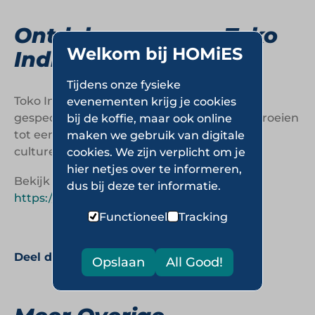
Ontdek meer over Toko
Welkom bij HOMiES
Indradjaja
Tijdens onze fysieke
Toko Indradjaja laat zien hoe een
evenementen krijg je cookies
gespecialiseerde Aziatische winkel kan uitgroeien
bij de koffie, maar ook online
tot een breed retailconcept met een sterke
maken we gebruik van digitale
culturele en regionale positie.
cookies. We zijn verplicht om je
hier netjes over te informeren,
Bekijk de website van Toko Indradjaja op
dus bij deze ter informatie.
https://www.indradjaja.nl
Functioneel
Tracking
Deel deze pagina:
Opslaan
All Good!