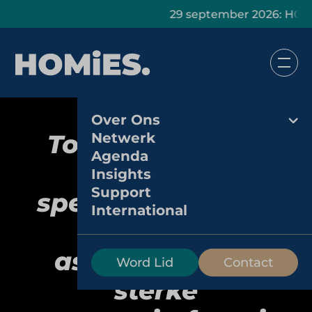
29 september 2026: HOMiES Mast
Over Ons
Toko Indradjaja:
Netwerk
Agenda
Aziatische
Insights
Support
speciaalzaak met
International
een breed
assortiment en
Word Lid
Contact
sterke