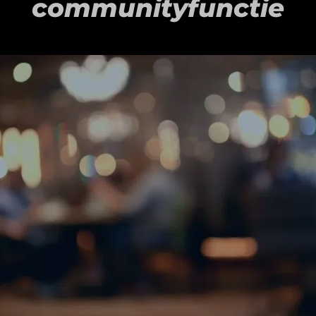
communityfunctie
Toko Indradjaja behoort al tientallen jaren tot de
bekende namen binnen de wereld van Aziatische
foodretail in Nederland. Vanuit Arnhem groeide
de formule uit tot een bestemming waar
consumenten uit heel Nederland, en zelfs delen
van Duitsland en België, naartoe kwamen voor
producten die destijds lang niet overal
verkrijgbaar waren.
De formule laat goed zien welke rol
gespecialiseerde toko’s spelen binnen de
ontwikkeling van multiculturele foodretail. Wat
ooit begon rondom Indische producten en