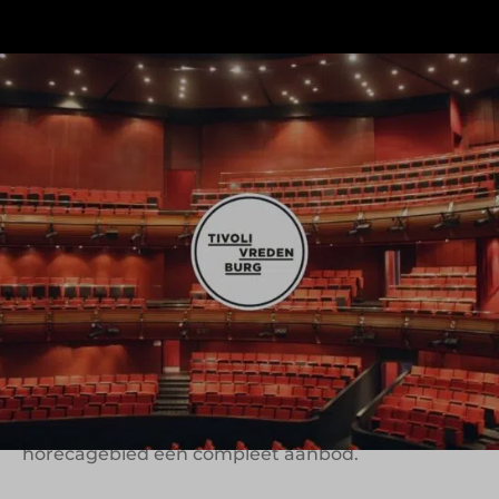
TivoliVredenburg is wereldwijd uniek: een locatie
waar zoveel verschillende muziekgenres en
publieksgroepen samenkomen onder één dak
bestaat nergens anders. Het gebouw in Utrecht
huisvest meerdere zalen, elk ontworpen door een
andere architect en met een geheel eigen sfeer.
Hier vindt men alles van jazz tot dance, van
poëzie tot pop, van debat tot klassiek. Bezoekers
kunnen er komen voor hun favoriete artiest, om
te dansen, borrelen, eten, optreden, luisteren of
meezingen. Met café Het Gegeven Paard en
restaurant Danel biedt TivoliVredenburg ook op
horecagebied een compleet aanbod.