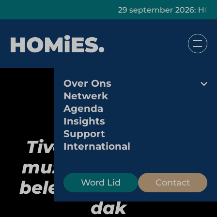
29 september 2026: HOMiES Mast
Over Ons
Netwerk
Agenda
Insights
Support
TivoliVredenburg:
International
muziek, cultuur en
beleving onder één
Word Lid
Contact
dak