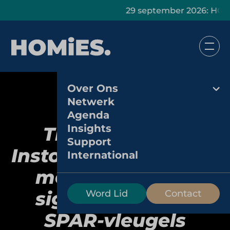
29 september 2026: HOMiES Ma
Over Ons
Netwerk
Agenda
Insights
The Tosti Club:
Support
Instore lunchformule
International
met herkenbare
signatuur onder
Word Lid
Contact
SPAR-vleugels