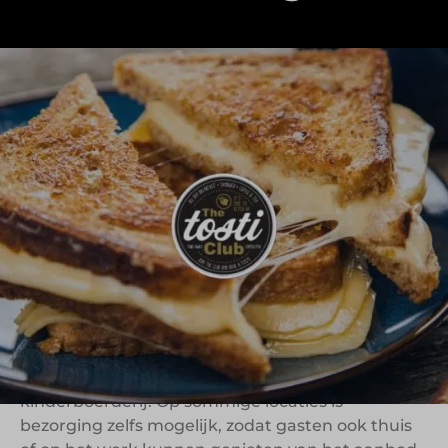
The Tosti Club is een Nederlandse horecaketen
waar gasten de hele dag terecht kunnen voor
ontbijt, lunch of een snelle hap. Het menu draait
om ambachtelijk bereide tosti’s, maar biedt ook
alternatieven zoals pancakes, acaïbowls, yoghurt
met granola, sandwiches en de eigen “Tosti Slice”
– een krokante creatie geïnspireerd op pizza. Alles
wordt geserveerd in een ontspannen, eigentijdse
sfeer.
The Tosti Club verspilt geen eten: zelfs de korstjes
worden hergebruikt, bijvoorbeeld als voer voor de
kinderboerderij. Op sommige locaties is
bezorging zelfs mogelijk, zodat gasten ook thuis