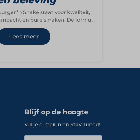
en beleving
Burger ’n Shake staat voor kwaliteit,
ambacht en pure smaken. De formule
is in 2017 gestart in Amsterdam-Oost
en groeide…
Lees meer
Blijf op de hoogte
Vul je e-mail in en Stay Tuned!