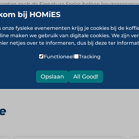
ncepten zoals de Signature Series helpen keuzeprocess
kom bij HOMiES
ver Subway
s onze fysieke evenementen krijg je cookies bij de koffi
line maken we gebruik van digitale cookies. We zijn ver
hier netjes over te informeren, dus bij deze ter informat
le die versheid en keuzevrijheid centraal stelt. Kijk 
Functioneel
Tracking
Opslaan
All Good!
e