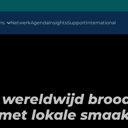
ns
Netwerk
Agenda
Insights
Support
International
wereldwijd broo
met lokale smaa