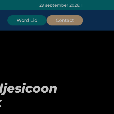
29 september 2026: HOMiES Masterclass Da
Word Lid
Contact
djesicoon
k