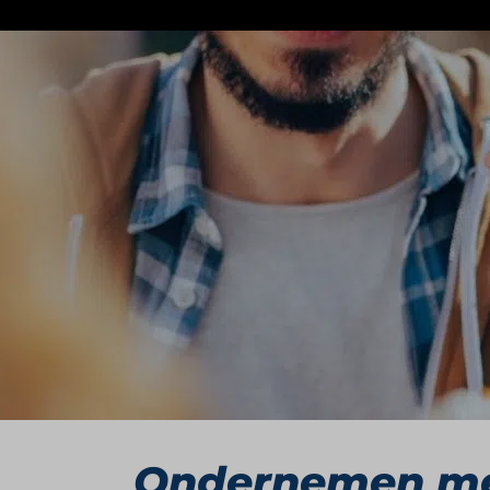
Subway is een internationale broodjesf
keuzevrijheid en snelheid. Klanten ste
groenten, of kiezen voor kant-en-klare 
Van studenteni
Het verhaal van Subway begint in 1965, 
eerste broodjeszaak opende om zijn stud
basis vormde voor de wereldwijde expa
waarmee het een van de grootste quicks
Ondernemen met 