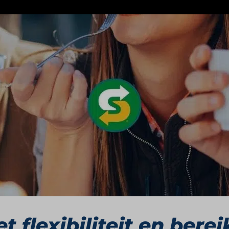
ormule die bekendstaat om zijn op maat belegde “subs”
llen hun broodje samen aan de hand van verschillende 
combinaties uit de Signature Series.
dee tot wereldmerk
toen de 17-jarige Fred DeLuca samen met Dr. Peter Buck
ie te bekostigen. Het concept groeide snel en schakeld
nsie. Vandaag de dag heeft Subway tienduizenden ves
erviceketens ter wereld is.
flexibiliteit en berei