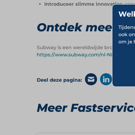
Introduceer slimme innovaties
: co
Wel
Ontdek meer o
Tijden
ook on
om je 
Subway is een wereldwijde broodjesformu
https://www.subway.com/nl-NL/
.
Deel deze pagina:
Meer Fastservic