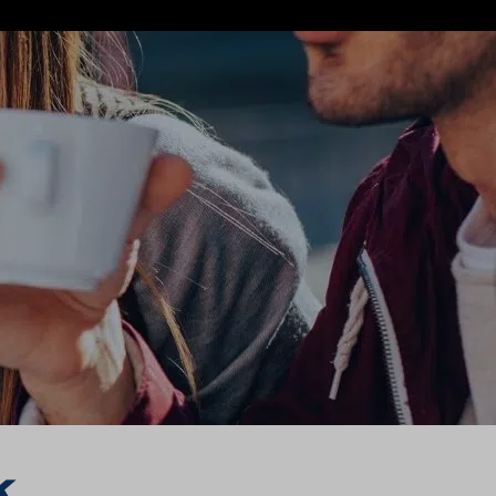
. Het concept draait om versheid,
broodsoorten, toppings, sauzen en
 in Bridgeport, Connecticut, zijn
e in 1974 over op franchising, wat de
tigingen in meer dan honderd landen,
k