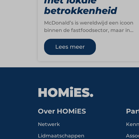
met lokale
betrokkenheid
McDonald’s is wereldwijd een icoon
binnen de fastfoodsector, maar in
Nederland is het vooral ook een
formule met een sterke…
Lees meer
Over HOMiES
Par
Netwerk
Kenn
Lidmaatschappen
Asso