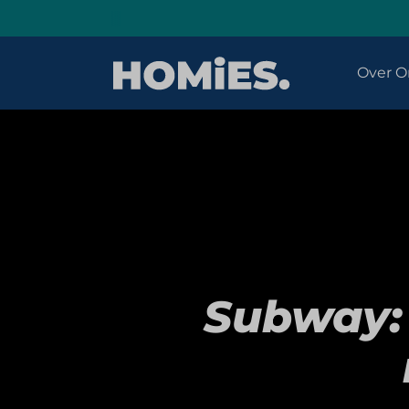
Over O
Subway: 