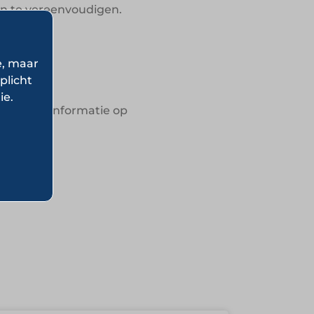
en te vereenvoudigen.
e, maar
plicht
ie.
voor meer informatie op