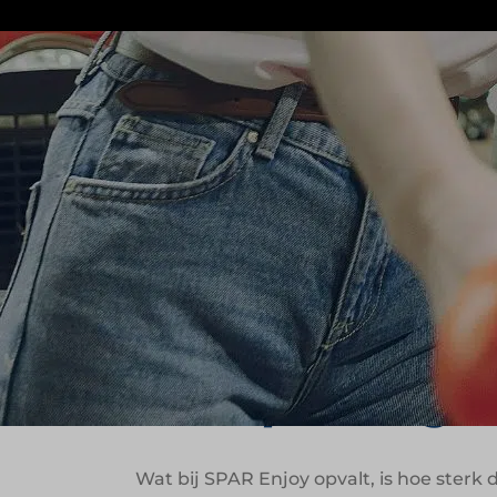
SPAR Enjoy laat zien hoe convenience z
vakantieparken draait boodschappen do
ondersteunen van de totale vakantiebel
De formule is onder andere gevestigd op
Van warme broodjes in de ochtend tot 
opgebouwd rondom ontspannen consumpt
Vakantiegedrag 
foodoplossinge
Wat bij SPAR Enjoy opvalt, is hoe ster