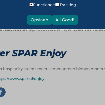
ts van standaard retail:
Recreatielocaties vragen om 
Functioneel
Tracking
e aanwezigheid:
Bestellen, bezorgen en afhalen verster
Opslaan
All Good!
le leisurebeleving:
Foodvoorzieningen spelen een steeds
er SPAR Enjoy
en hospitality steeds meer samenkomen binnen modern
tps://www.spar.nl/enjoy