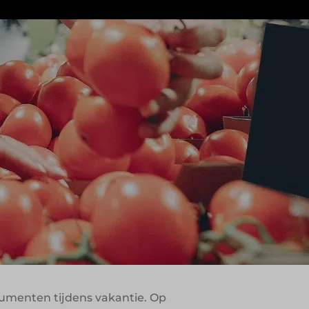
en consumptiemomenten. Binnen
r vooral om gemak, ontspanning en het
g op het gedrag van vakantiegangers.
altijden: het assortiment is
il- en
sumenten tijdens vakantie. Op