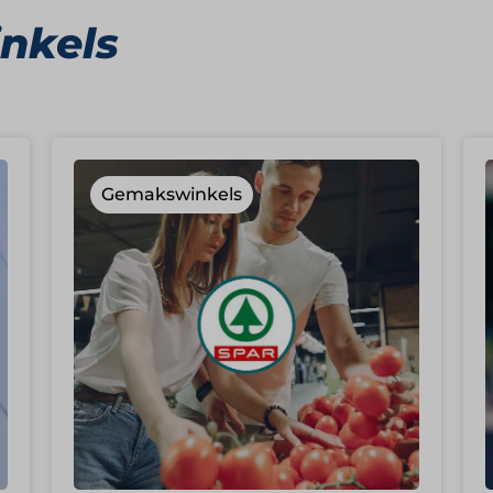
nkels
Gemakswinkels