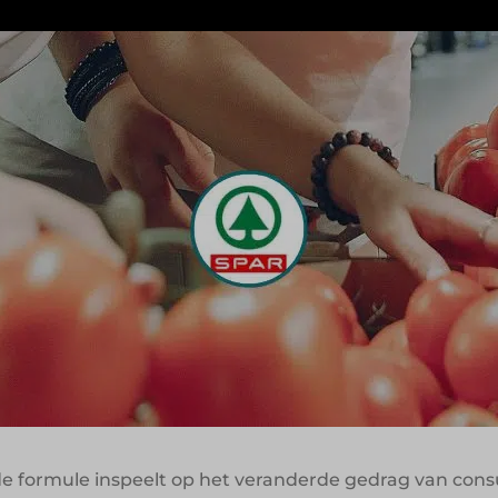
ich steeds sterker aanpast aan specifieke verblijfs- 
en namelijk niet alleen om dagelijkse noodzaak, maa
eving.
 locaties van Landal GreenParks en richt zich volledi
barbecueproducten, borrelmomenten en snelle avondma
iemomenten tijdens verblijf en recreatie.
vraagt om andere reta
n
k de formule inspeelt op het veranderde gedrag van con