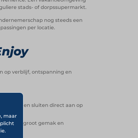
guliere stads- of dorpssupermarkt.
lt ondernemerschap nog steeds een
passingen per locatie.
Enjoy
 op verblijf, ontspanning en
dmaaltijden sluiten direct aan op
e, maar
huisje vergroot gemak en
plicht
ie.