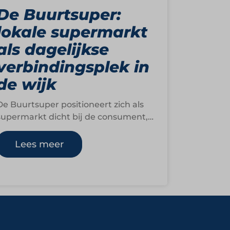
De Buurtsuper:
lokale supermarkt
als dagelijkse
verbindingsplek in
de wijk
De Buurtsuper positioneert zich als
supermarkt dicht bij de consument,
met een duidelijke focus op dagelijkse
boodschappen, versproducten en
Lees meer
lokale…