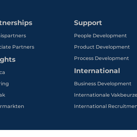
tnerships
Support
ispartners
People Development
ciate Partners
Product Development
ights
Process Development
International
ca
ring
Business Development
ak
Internationale Vakbeurz
rmarkten
International Recruitme