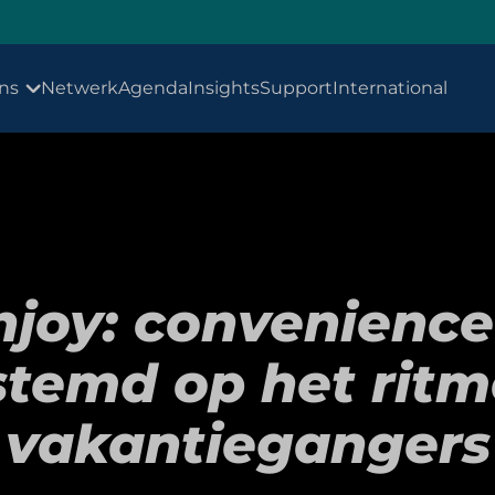
ns
Netwerk
Agenda
Insights
Support
International
joy: convenienc
stemd op het ritm
vakantiegangers