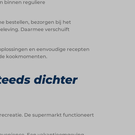
n binnen reguliere
 bestellen, bezorgen bij het
ebeleving. Daarmee verschuift
-oplossingen en eenvoudige recepten
reide kookmomenten.
steeds dichter
fsrecreatie. De supermarkt functioneert
convenience. Een vakantieomgeving