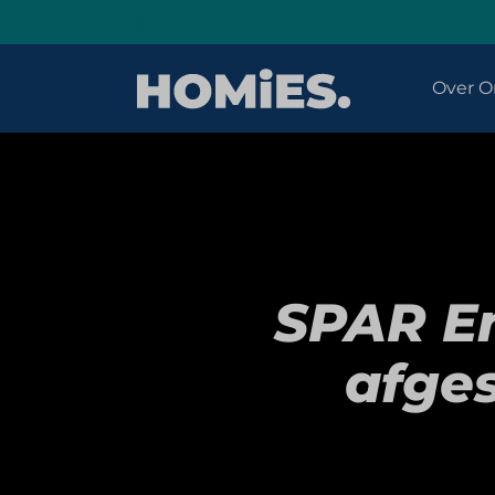
Over O
SPAR En
afge