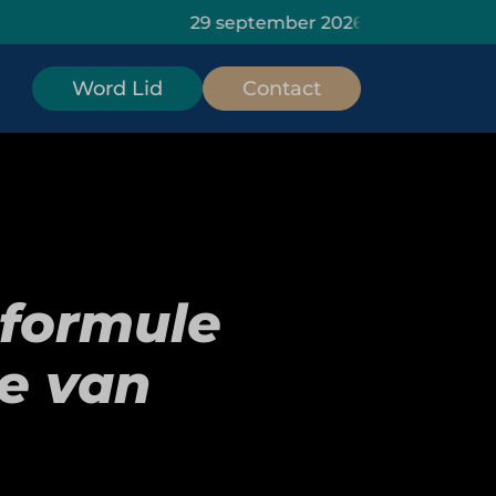
29 september 2026: HOMiES Masterclass Dat
Word Lid
Contact
eformule
e van