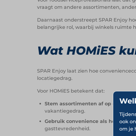
vraagt om andere assortimenten, andere
Daarnaast onderstreept SPAR Enjoy hoe r
belangrijke rol, waarbij winkels ruimte 
Wat HOMiES kun
SPAR Enjoy laat zien hoe convenienceco
locatiegedrag.
Voor HOMiES betekent dat:
Wel
Stem assortimenten af op consum
vakantiegedrag.
Tijden
Gebruik convenience als hospitality
ook on
gasttevredenheid.
om je 