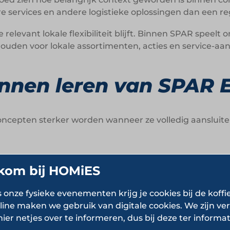
 services en andere logistieke oplossingen dan een re
elevant lokale flexibiliteit blijft. Binnen SPAR spee
houden voor lokale assortimenten, acties en service-aan
nen leren van SPAR 
ncepten sterker worden wanneer ze volledig aansluiten
kom bij HOMiES
ptiemomenten:
Ontbijt, barbecue, borrel en snelle avon
s onze fysieke evenementen krijg je cookies bij de koffi
service:
Boodschappen bezorgen tot aan het vakantie
line maken we gebruik van digitale cookies. We zijn ver
hier netjes over te informeren, dus bij deze ter informat