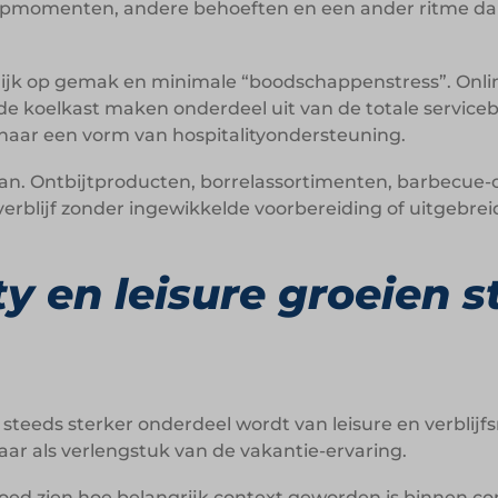
opmomenten, andere behoeften en een ander ritme da
ijk op gemak en minimale “boodschappenstress”. Online
n de koelkast maken onderdeel uit van de totale servic
aar een vorm van hospitalityondersteuning.
 aan. Ontbijtproducten, borrelassortimenten, barbecue
verblijf zonder ingewikkelde voorbereiding of uitgeb
ity en leisure groeien 
l steeds sterker onderdeel wordt van leisure en verblij
maar als verlengstuk van de vakantie-ervaring.
 goed zien hoe belangrijk context geworden is binnen 