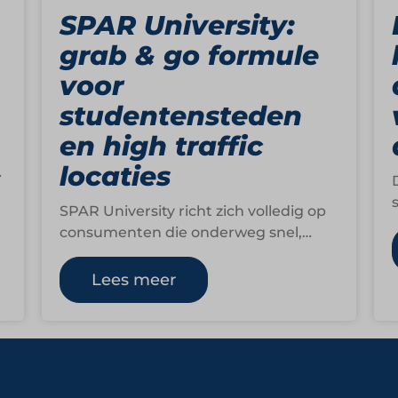
SPAR University:
grab & go formule
voor
studentensteden
en high traffic
locaties
SPAR University richt zich volledig op
consumenten die onderweg snel,
makkelijk en direct iets willen eten of
drinken. De formule…
Lees meer