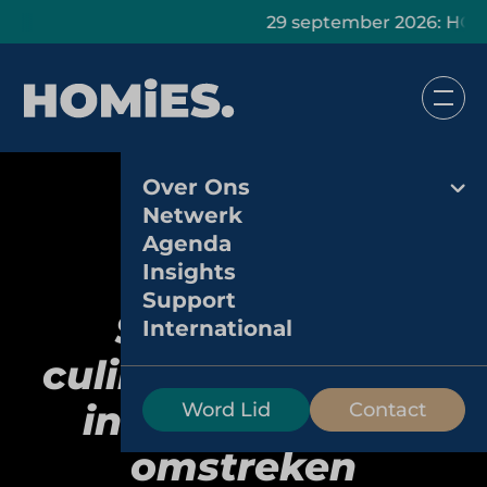
29 september 2026: HOMiES Mas
Over Ons
Netwerk
Agenda
Insights
Support
SOMHoreca:
International
culinaire diversiteit
in Den Haag en
Word Lid
Contact
omstreken