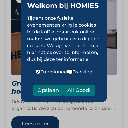
Welkom bij HOMiES
Tijdens onze fysieke
evenementen krijg je cookies
bij de koffie, maar ook online
maken we gebruik van digitale
cookies. We zijn verplicht om je
hier netjes over te informeren,
dus bij deze ter informatie.
Functioneel
Tracking
Gr8 Nederland: hotels en
horeca met ambitie
Opslaan
All Good!
Gr8 Nederland is een snelgroeiende
organisatie die zich de komende jaren door
heel Nederland wil uitbreiden. Dit gebeurt
zowel via…
Lees meer