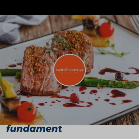
SOMHoreca is een bruisende horecagroep met elf
restaurants die een vaste waarde zijn in de
Haagse horecascene. Van sfeervolle eetcafés tot
stijlvolle restaurants en een levendige nachtclub:
het aanbod is gevarieerd en sluit aan bij
uiteenlopende smaken en gelegenheden. Met
een voortdurende focus op vernieuwing en
kwaliteit weet SOMHoreca haar gasten steeds
weer te verrassen.
Service op maat als
fundament