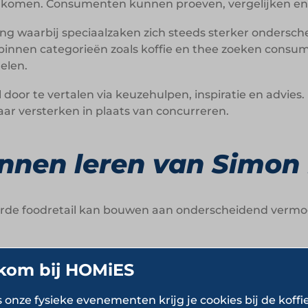
nkomen. Consumenten kunnen proeven, vergelijken en 
g waarbij speciaalzaken zich steeds sterker ondersche
 binnen categorieën zoals koffie en thee zoeken cons
elen.
l door te vertalen via keuzehulpen, inspiratie en advi
kaar versterken in plaats van concurreren.
nen leren van Simon 
seerde foodretail kan bouwen aan onderscheidend ver
kom bij HOMiES
merkverhaal:
Transparantie rondom oorsprong en produ
s onze fysieke evenementen krijg je cookies bij de koffi