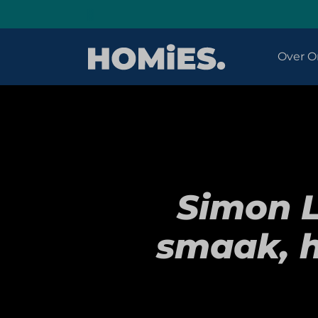
Over O
Simon L
smaak, 