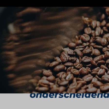
Simon Lévelt beweegt zich al bijna twee
nadrukkelijk als meer dan alleen lever
nieuwsgierigheid en het voortdurend o
Wat begon als een winkel in de Amsterd
Nederland en België. Toch blijft de ke
thee. Daarmee speelt Simon Lévelt in 
binnen premium foodconcepten.
Biologische sou
onderscheiden