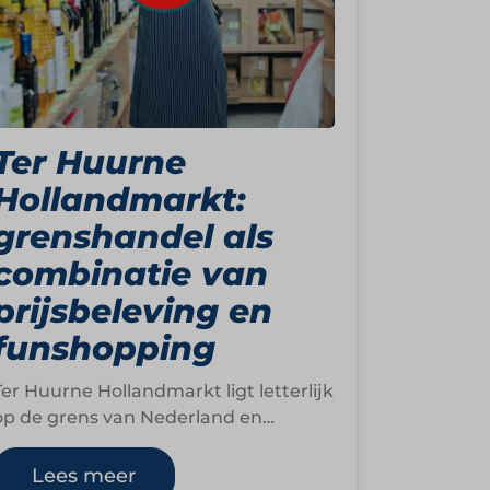
Ter Huurne
Hollandmarkt:
grenshandel als
combinatie van
prijsbeleving en
funshopping
Ter Huurne Hollandmarkt ligt letterlijk
op de grens van Nederland en
Duitsland en bouwde vanuit die
unieke locatie een formule…
Lees meer