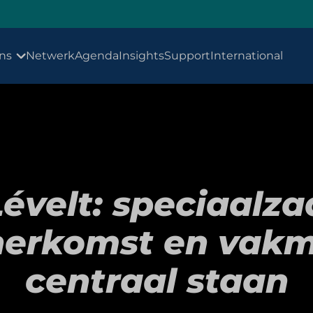
ns
Netwerk
Agenda
Insights
Support
International
évelt: speciaalz
herkomst en vak
centraal staan