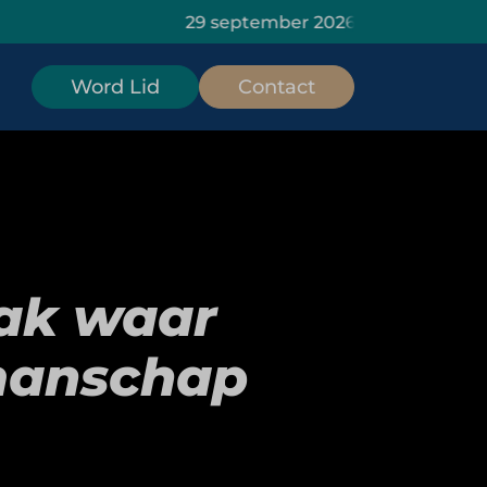
29 september 2026: HOMiES Masterclass Dat
Word Lid
Contact
aak waar
manschap