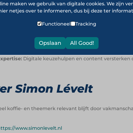
line maken we gebruik van digitale cookies. We zijn ver
 consumenten:
Advies, blending en smaakontwikkeling 
hier netjes over te informeren, dus bij deze ter informat
Functioneel
Tracking
nten:
Winkels winnen aan relevantie wanneer ze inspira
 breed assortiment vergroot ontdekking, cross-sellin
Opslaan
All Good!
xpertise:
Digitale keuzehulpen en content versterken de
er Simon Lévelt
neel koffie- en theemerk relevant blijft door vakmansch
ttps://www.simonlevelt.nl