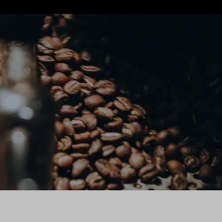
sitioneert zich vandaag de dag
et om smaakontwikkeling, herkomst,
nten.
met tientallen speciaalzaken in
meenemen in de wereld achter koffie en
rantie steeds belangrijker worden
keling als