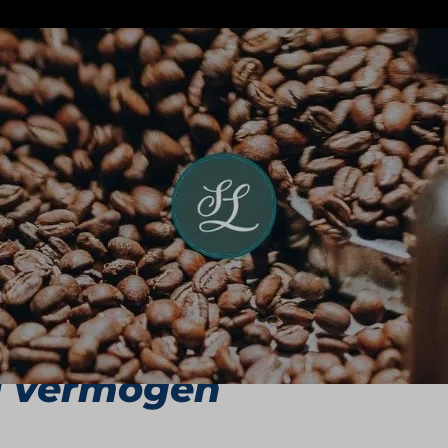
honderd jaar in de wereld van koffie en thee, maar po
ancier van warme dranken. Binnen de formule draait h
ntdekken van nieuwe aroma’s, variëteiten en zetmome
amse haven groeide in zes generaties uit tot een merk 
rn van het concept opvallend consistent: consumenten 
op een markt waarin productkennis, ambacht en transpa
rcing en smaakontwik
d vermogen