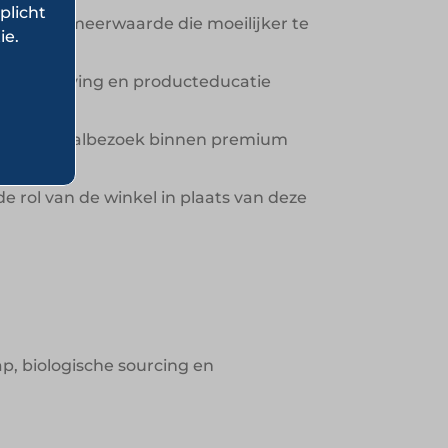
plicht
creëren meerwaarde die moeilijker te
ie.
tie, beleving en producteducatie
g en herhaalbezoek binnen premium
 rol van de winkel in plaats van deze
ap, biologische sourcing en