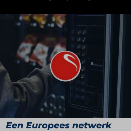
Selecta is het toonaangevende routegebaseerde
zelfbedieningsdistributienetwerk van Europa. De
organisatie biedt innovatieve
gemaksvoedingsdiensten en koffiemerken voor
bedrijven en publieke omgevingen. Dagelijks
bedient Selecta miljoenen mensen met volledig
beheerde self-serve retailoplossingen, variërend
van koffie en verse maaltijden tot snacks en grab-
and-go-momenten. De combinatie van
technologie, service en schaal vormt de basis van
het aanbod.
Een Europees netwerk