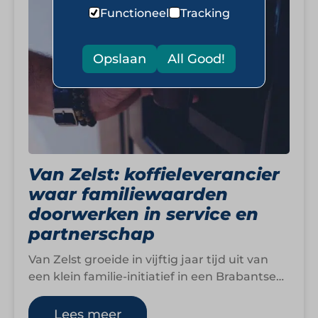
Functioneel
Tracking
Opslaan
All Good!
Van Zelst: koffieleverancier
waar familiewaarden
doorwerken in service en
partnerschap
Van Zelst groeide in vijftig jaar tijd uit van
een klein familie-initiatief in een Brabantse
huiskamer naar een landelijke
koffieleverancier…
Lees meer