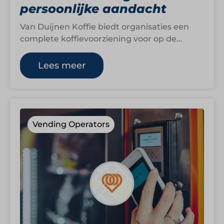
persoonlijke aandacht
Van Duijnen Koffie biedt organisaties een
complete koffievoorziening voor op de
werkplek. Lekkere koffie, betrouwbare
service, duurzame keuzes en persoonlijk…
Lees meer
Vending Operators