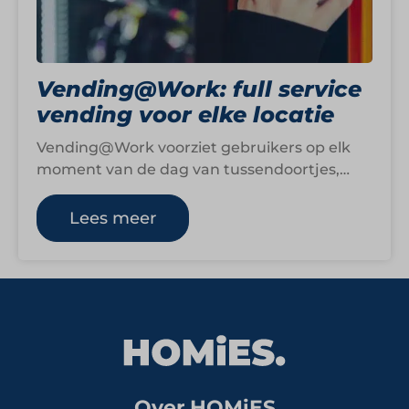
Vending@Work: full service
vending voor elke locatie
Vending@Work voorziet gebruikers op elk
moment van de dag van tussendoortjes,
drankjes en dagverse producten via
verkoopautomaten. Het aanbod bestaat…
Lees meer
Over HOMiES