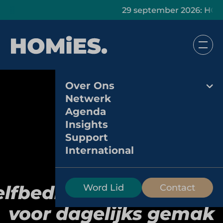
29 september 2026: HOMiES Ma
Over Ons
Netwerk
Agenda
Insights
Support
International
Selecta:
elfbedieningsoplossing
Word Lid
Contact
voor dagelijks gemak