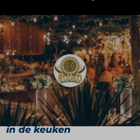
Restaurant Rodeo brengt de warmte, smaken en
gastvrijheid van Latijns-Amerika naar Nederland.
In een ongedwongen en levendige sfeer serveren
de restaurants gerechten van hoge kwaliteit,
bereid met verse producten en geserveerd door
een gepassioneerd team. De muziek van salsa,
merengue en bachata op de achtergrond
versterkt het gevoel van een avond uit in Zuid-
Amerikaanse stijl.
Vakmanschap en passie
in de keuken