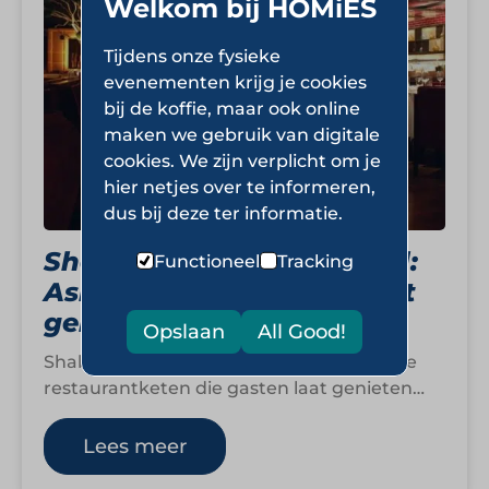
Welkom bij HOMiES
Tijdens onze fysieke
evenementen krijg je cookies
bij de koffie, maar ook online
maken we gebruik van digitale
cookies. We zijn verplicht om je
hier netjes over te informeren,
dus bij deze ter informatie.
Shabu Shabu Sushi & Grill:
Functioneel
Tracking
Asian fusion en onbeperkt
genieten
Opslaan
All Good!
Shabu Shabu Sushi & Grill is een landelijke
restaurantketen die gasten laat genieten
van een uitgebreide selectie Aziatische
gerechten. Het…
Lees meer