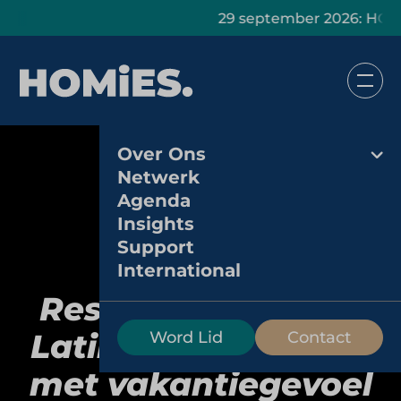
29 september 2026: HOMiES Mas
Over Ons
Netwerk
Agenda
Insights
Support
International
Restaurant Rodeo:
Latin American grill
Word Lid
Contact
met vakantiegevoel