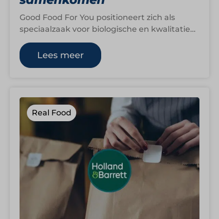
Good Food For You positioneert zich als
speciaalzaak voor biologische en kwalitatieve
producten waarin smaak, herkomst en
puurheid centraal staan.…
Lees meer
Real Food