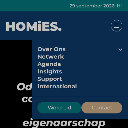
29 september 2026: HOMiES Mast
Over Ons
Netwerk
Agenda
Insights
Support
Odin: biologische
International
coöperatie met
idealen en
Word Lid
Contact
eigenaarschap