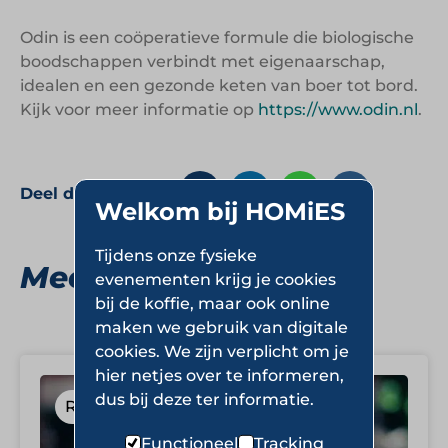
Odin is een coöperatieve formule die biologische
boodschappen verbindt met eigenaarschap,
idealen en een gezonde keten van boer tot bord.
Kijk voor meer informatie op
https://www.odin.nl
.
Deel deze pagina:
Welkom bij HOMiES
Tijdens onze fysieke
Meer Real Food
evenementen krijg je cookies
bij de koffie, maar ook online
maken we gebruik van digitale
cookies. We zijn verplicht om je
hier netjes over te informeren,
dus bij deze ter informatie.
Real Food
Functioneel
Tracking