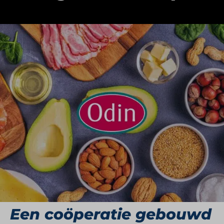
Odin is meer dan een biologische supermarkt.
Het is een coöperatie die mensen uitnodigt om
bewust boodschappen te doen én mede-
eigenaar te worden van een duurzaam
voedselsysteem. Met eigen winkels, een
groothandel, een bezorgdienst, afhaalpunten,
een imkerij en een biodynamische boerderij
werkt Odin aan een alternatief voor reguliere
supermarktketens. Alles wat Odin doet, is
doordrenkt van idealen: voor bodem, boer, bij en
bewustzijn.
Een coöperatie gebouwd