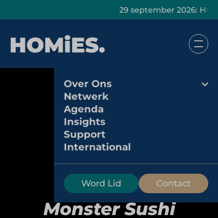
29 september 2026: HOMiES Ma
Over Ons
Netwerk
Agenda
Insights
Support
International
Word Lid
Contact
Monster Sushi