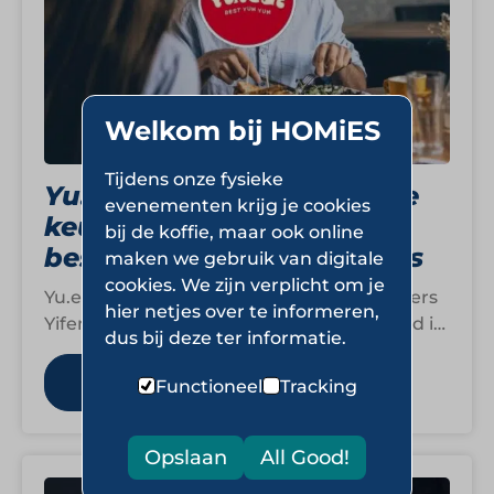
Welkom bij HOMiES
Tijdens onze fysieke
Yu.eat: Virtuele Aziatische
evenementen krijg je cookies
keukenformules vanuit
bij de koffie, maar ook online
bestaande horecakeukens
maken we gebruik van digitale
cookies. We zijn verplicht om je
Yu.eat is eind 2022 opgericht door de broers
hier netjes over te informeren,
Yifeng en Yishen Yu in Brussel. In korte tijd is
dus bij deze ter informatie.
het bedrijf…
Lees meer
Functioneel
Tracking
Opslaan
All Good!