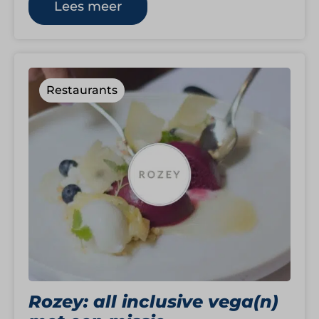
Met restaurants zoals FÊTEVIS,…
Lees meer
Restaurants
Rozey: all inclusive vega(n)