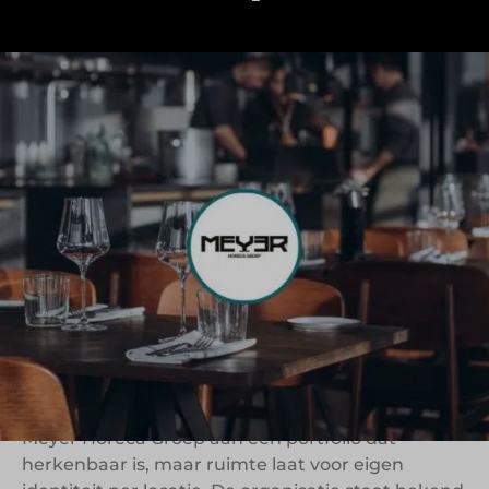
Meyer Horeca Groep is al meer dan 35 jaar actief
in het beheren en ontwikkelen van een breed
scala aan horecabedrijven en bijbehorende
vastgoedprojecten. Door de jaren heen is de
groep uitgegroeid tot een toonaangevende
speler in de Nederlandse horecasector. Wat alle
locaties met elkaar verbindt, is een sterke focus
op gastbeleving, uitstraling en continuïteit.
gedragen door vakmensen met passie voor het
horecavak.
Met eigen formules én franchiserelaties bouwt
Meyer Horeca Groep aan een portfolio dat
herkenbaar is, maar ruimte laat voor eigen