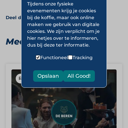
Tijdens onze fysieke
evenementen krijg je cookies
Deel deze pagina:
bij de koffie, maar ook online
maken we gebruik van digitale
cookies. We zijn verplicht om je
hier netjes over te informeren,
Meer Restaurants
dus bij deze ter informatie.
Functioneel
Tracking
Opslaan
All Good!
Restaurants