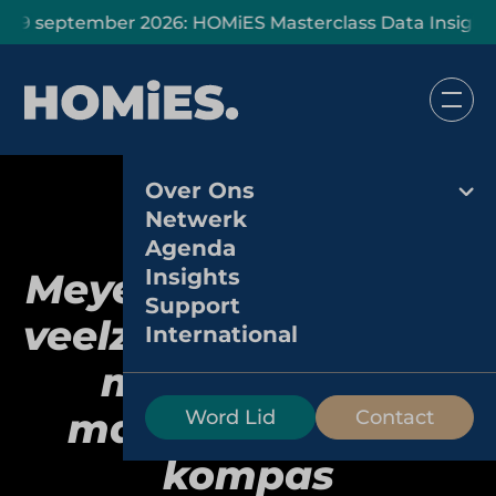
ptember 2026: HOMiES Masterclass Data Insights”
27 ok
Over Ons
Netwerk
Agenda
Insights
Meyer Horeca Groep:
Support
veelzijdig horecahuis
International
met een sterk
maatschappelijk
Word Lid
Contact
kompas