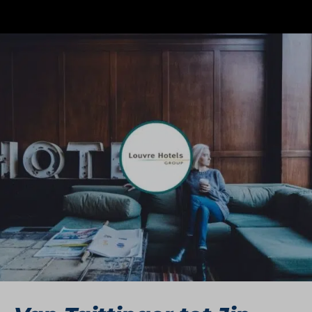
Louvre Hotels Group is een wereldwijde
hotelorganisatie die haar oorsprong vindt in
Frankrijk. Sinds de oprichting in 1976 is de groep
uitgegroeid tot een keten met meer dan 1.700
hotels in zeventig landen. De groep werkt met
een breed merkenportfolio – van economy tot
premium – waaronder bekende namen als
Campanile, Kyriad, Première Classe en Golden
Tulip. Deze merken bedienen uiteenlopende
doelgroepen, maar zijn allemaal gebouwd op
dezelfde fundamenten: gastvrijheid,
bereikbaarheid en betrouwbaarheid.