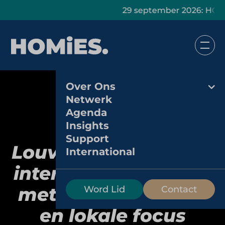
29 september 2026: HOMiES Mast
Over Ons
Netwerk
Agenda
Insights
Support
Louvre Hotels Group:
International
internationale keten
met Europese roots
Word Lid
Contact
en lokale focus