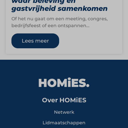
waar beleving en
gastvrijheid samenkomen
Of het nu gaat om een meeting, congres,
bedrijfsfeest of een ontspannen
overnachting, Claus Hospitality & Leisure
biedt complete ervaringen…
Lees meer
Over HOMiES
Netwerk
Lidmaatschappen