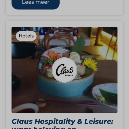
geschiedenis, comfort en beleving
Lees meer
samenkomen. Elke…
Hotels
Claus Hospitality & Leisure: