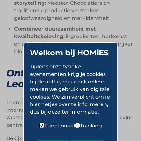
storytelling:
Meester-Chocolatiers en
traditionele productie versterken
geloofwaardigheid en merkidentiteit.
Combineer duurzaamheid met
kwaliteitsbeleving:
ingrediënten, herkomst
en productkeuzes worden steeds belangrijker
Welkom bij HOMiES
binnen premium foodcategorieën.
Tijdens onze fysieke
Ontdek meer over
evenementen krijg je cookies
Leonidas
bij de koffie, maar ook online
maken we gebruik van digitale
cookies. We zijn verplicht om je
Leonidas bouwt al sinds 1913 aan een
hier netjes over te informeren,
internationale chocoladeformule waarin
dus bij deze ter informatie.
vakmanschap, toegankelijkheid en merkbeleving
centraal staan.
Functioneel
Tracking
Bekijk de website van Leonidas op