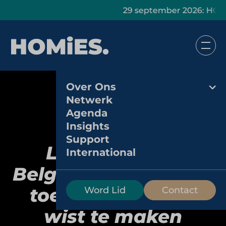
29 september 2026: HOMiES Mas
Over Ons
Netwerk
Agenda
Insights
Support
Leonidas: hoe
International
Belgische chocolade
toegankelijk luxe
Word Lid
Contact
wist te maken