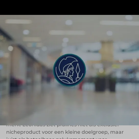
Leonidas behoort al meer dan een eeuw tot de
bekendste chocolademerken van België. Wat
begon met één winkel en pralines op een
vensterbank, groeide uit tot een internationaal
merk met meer dan 1.200 verkooppunten in 40
landen. Toch draait de kracht van Leonidas niet
alleen om schaal of herkenbaarheid, maar vooral
om een duidelijke gedachte achter de formule:
luxe chocolade bereikbaar maken voor een breed
publiek.
Die positionering loopt als rode draad door het
merk. Leonidas ziet pralines niet als exclusief
nicheproduct voor een kleine doelgroep, maar