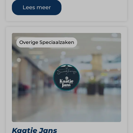
over Nederland vinden klanten…
Lees meer
Overige Speciaalzaken
Kaatje Jans