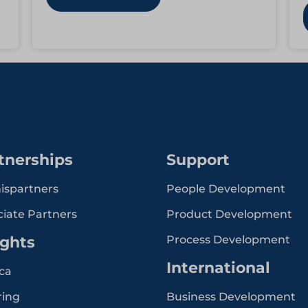
hoogwaardige hotels en…
tnerships
Support
ispartners
People Development
ciate Partners
Product Development
ights
Process Development
International
ca
ring
Business Development