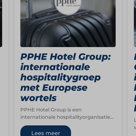
PPHE Hotel Group:
internationale
hospitalitygroep
met Europese
wortels
PPHE Hotel Group is een
internationale hospitalityorganisatie
die zich richt op het ontwikkelen,
exploiteren en beheren van
Lees meer