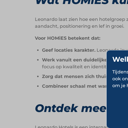
Wat HOMiES kun
Leonardo laat zien hoe een hotelgroep z
aandacht, positionering en lef in groei.
Voor HOMiES betekent dat:
Geef locaties karakter.
Leonardo inve
Wel
Werk vanuit een duidelijke visie.
De
focus op kwaliteit en identiteit.
Tijden
Zorg dat mensen zich thuis voelen.
ook on
om je 
Combineer schaal met warmte.
Groe
Ontdek meer ov
Leonardo Hotels is een internationale h