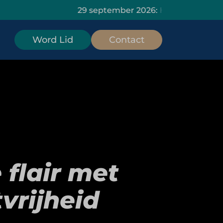
29 september 2026: HOMiES Masterclass Dat
Word Lid
Contact
 flair met
vrijheid