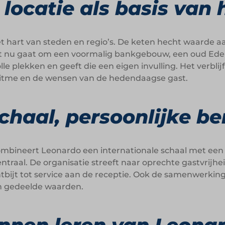
n locatie als basis van
et hart van steden en regio’s. De keten hecht waarde aan
 het nu gaat om een voormalig bankgebouw, een oud Ed
e plekken en geeft die een eigen invulling. Het verbli
ritme en de wensen van de hedendaagse gast.
schaal, persoonlijke b
ombineert Leonardo een internationale schaal met een p
entraal. De organisatie streeft naar oprechte gastvrijh
ntbijt tot service aan de receptie. Ook de samenwerki
n gedeelde waarden.