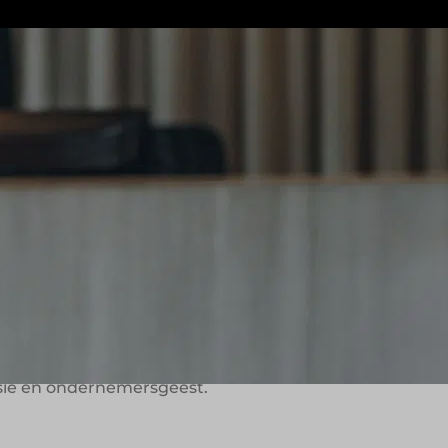
den en regio’s. In Nederland is de
tique en NYX Hotels. Elke locatie
ositioneert zich als hotelgroep voor
rvice als speerpunten.
te
avid Fattal. Wat begon met één hotel in
eid combineren met persoonlijke
cht om gasten zich welkom en comfortabel
visie en ondernemersgeest.