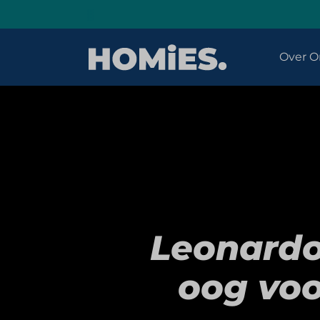
Over O
Leonardo 
oog voo