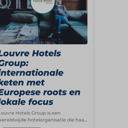
Louvre Hotels
Group:
internationale
keten met
Europese roots en
lokale focus
Louvre Hotels Group is een
wereldwijde hotelorganisatie die haar
oorsprong vindt in Frankrijk. Sinds de