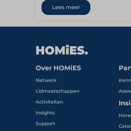
het hele land. Met 34…
Lees meer
Over HOMiES
Par
Netwerk
Kenn
Lidmaatschappen
Asso
Activiteiten
Ins
Insights
Hore
Support
Cate