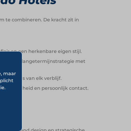
do Hotels
im te combineren. De kracht zit in
lair en een herkenbare eigen stijl.
 heldere langetermijnstrategie met
e, maar
 de basis van elk verblijf.
plicht
ie.
 in nabijheid en persoonlijk contact.
derscheidend design en strategische