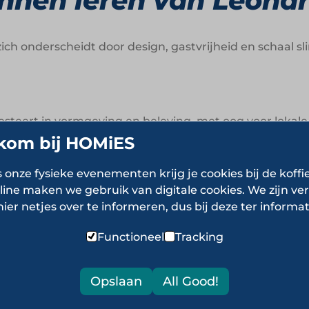
nen leren van Leonar
ich onderscheidt door design, gastvrijheid en schaal sl
steert in vormgeving en beleving, met oog voor lokale f
kom bij HOMiES
 voortdurende groei van de keten is te danken aan een
s onze fysieke evenementen krijg je cookies bij de koffi
Comfort, vriendelijkheid en aandacht voor detail vormen
line maken we gebruik van digitale cookies. We zijn ver
hier netjes over te informeren, dus bij deze ter informat
ien betekent niet afstand nemen, maar juist investeren
Functioneel
Tracking
er Leonardo Hotels
Opslaan
All Good!
otelgroep die persoonlijke gastvrijheid koppelt aan on