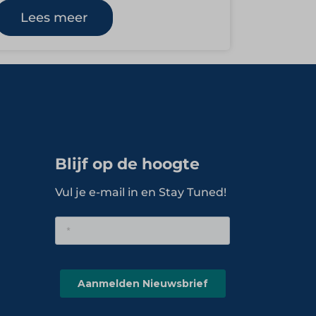
oprichting in 1976 is de…
Lees meer
Blijf op de hoogte
Vul je e-mail in en Stay Tuned!