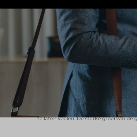
Leonardo Hotels is een internationale h
keten actief onder meerdere merknamen
straalt herkenbare stijl, comfort en gas
zowel de zakelijke reiziger als de vrije 
Gedreven door v
Leonardo Hotels maakt deel uit van de I
Eilat is inmiddels uitgegroeid tot een 
aandacht – leeft voort in elke vestiging
te laten voelen. De sterke groei van de