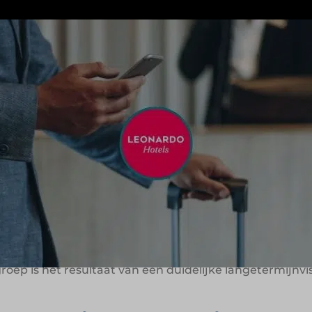
otelgroep met een sterke aanwezigheid in Europese ste
 zoals Leonardo Hotels, Leonardo Royal, Leonardo Bou
tgerichtheid uit, met oog voor lokale details. Leonardo p
tijdsgast, met centraal gelegen hotels en persoonlijke se
isie en familiegedach
sraëlische Fattal Hotel Group, opgericht in 1998 door D
Europees hotelimperium. De visie van Fattal – gastvrijh
. Van het ontwerp tot de bediening, alles is erop geri
 groep is het resultaat van een duidelijke langetermijn