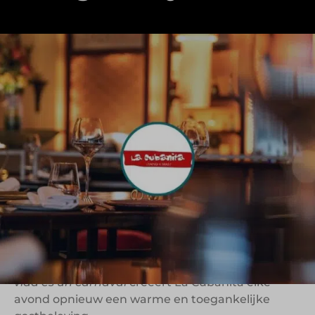
La Cubanita is een tapasrestaurant met een
herkenbare formule en een karakteristieke sfeer.
In een kleurrijke Cubaanse setting genieten
gasten van kleine, smaakvolle gerechtjes,
verfrissende cocktails en zwoele salsaklanken. De
ervaring is ongedwongen en feestelijk, met als
uitgangspunt: genieten van het leven zoals het
komt.
De formule heeft vestigingen door heel
Nederland en biedt een vertrouwd concept met
ruimte voor lokale beleving. Met het motto
La
vida es un carnaval
creëert La Cubanita elke
avond opnieuw een warme en toegankelijke