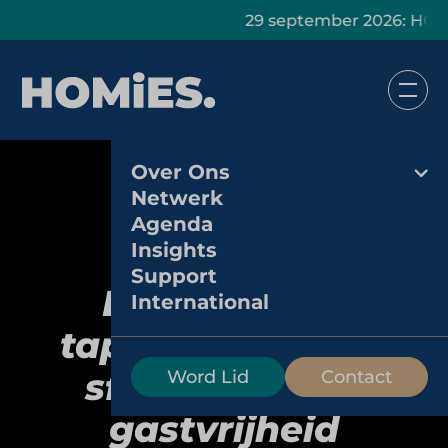
29 september 2026: HOMiES Mast
Over Ons
Netwerk
Agenda
Insights
Support
La Cubanita:
International
tapasformule vol
sfeer, ritme en
Word Lid
Contact
gastvrijheid