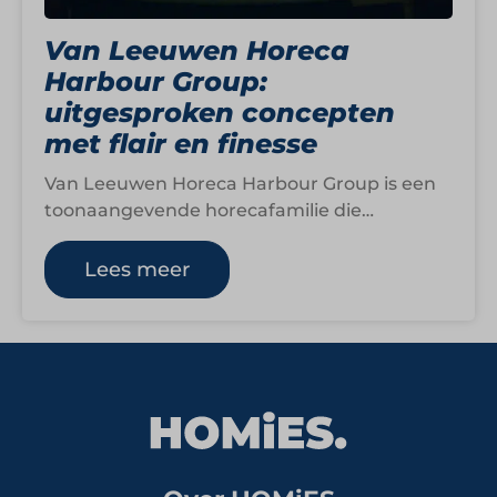
Van Leeuwen Horeca
Harbour Group:
uitgesproken concepten
met flair en finesse
Van Leeuwen Horeca Harbour Group is een
toonaangevende horecafamilie die
uiteenlopende concepten samenbrengt
onder één ondernemende paraplu. De groep
Lees meer
bestaat…