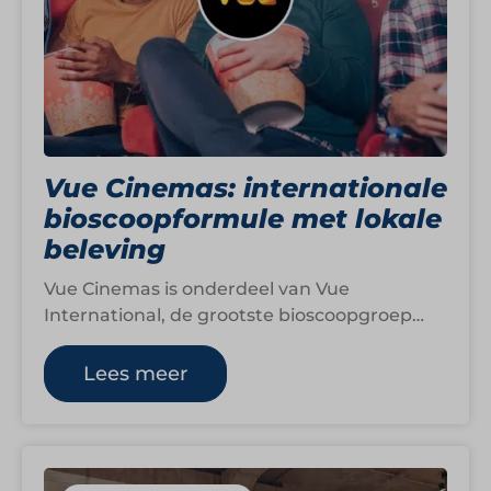
Vue Cinemas: internationale
bioscoopformule met lokale
beleving
Vue Cinemas is onderdeel van Vue
International, de grootste bioscoopgroep
buiten de Verenigde Staten. In Nederland
telt de keten twintig…
Lees meer