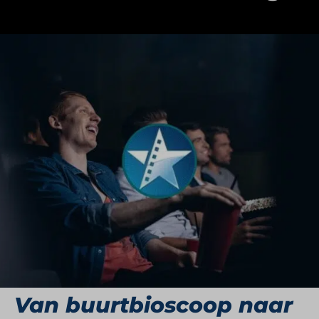
Kinepolis is een internationale bioscoopgroep die
de klassieke filmervaring heeft getransformeerd
tot een eigentijds en veelzijdig belevingsconcept.
Met vestigingen in onder andere Nederland,
België, Frankrijk, Spanje en Noord-Amerika biedt
Kinepolis haar bezoekers een combinatie van
geavanceerde technologie, comfort en service.
De organisatie is actief in filmdistributie,
schermreclame, eventorganisatie en vastgoed,
maar blijft bovenal gericht op het creëren van
memorabele momenten voor een breed publiek.
Van buurtbioscoop naar