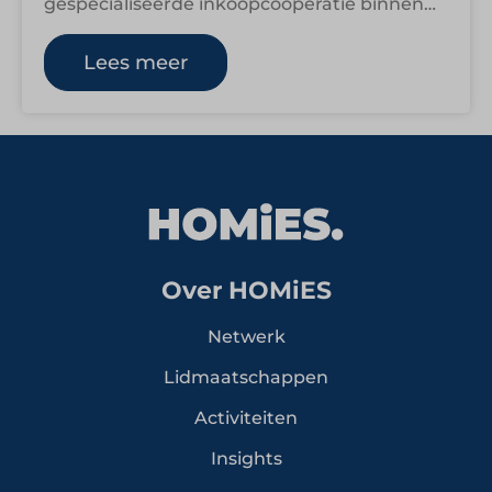
gespecialiseerde inkoopcoöperatie binnen
foodservice en hospitality in Nederland. De
coöperatie vertegenwoordigt de belangen
Lees meer
van acht…
Over HOMiES
Netwerk
Lidmaatschappen
Activiteiten
Insights