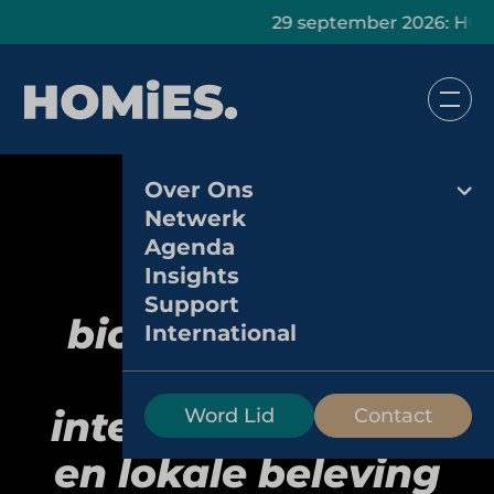
29 september 2026: HOMiES Ma
Over Ons
Netwerk
Agenda
Insights
Kinepolis:
Support
bioscoopformule
International
met een
internationale blik
Word Lid
Contact
en lokale beleving