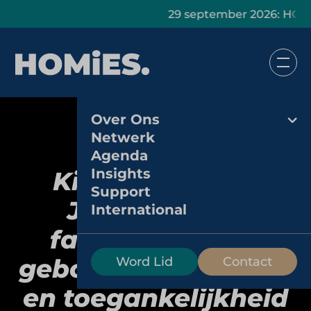
29 september 2026: HOMiES Mast
Over Ons
Netwerk
Agenda
Insights
Kinderpretpark
Support
Julianatoren:
International
familiepretpark
gebouwd op historie
Word Lid
Contact
en toegankelijkheid