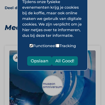
Tijdens onze fysieke
evenementen krijg je cookies
Deel deze pagina:
bij de koffie, maar ook online
maken we gebruik van digitale
cookies. We zijn verplicht om je
Meer Attractieparken
hier netjes over te informeren,
dus bij deze ter informatie.
Functioneel
Tracking
Attractieparken
Opslaan
All Good!