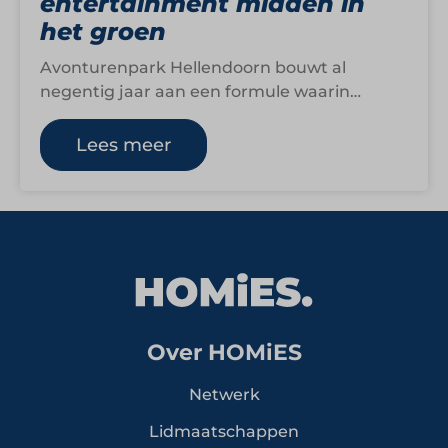
entertainment midden in
het groen
Avonturenpark Hellendoorn bouwt al
negentig jaar aan een formule waarin
avontuur, familieplezier en entertainment
samenkomen. Midden in de bossen van…
Lees meer
Over HOMiES
Netwerk
Lidmaatschappen