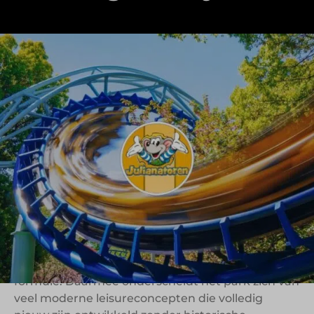
Kinderpretpark Julianatoren is uitgegroeid tot
een bekende leisurebestemming voor gezinnen
met jonge kinderen. Wat ooit begon rondom de
Prinses Juliana Toren op de Veluwe, ontwikkelde
zich in de loop der jaren tot een pretpark waarin
familiebeleving, herkenbaarheid en toegankelijk
plezier centraal staan.
Interessant aan Julianatoren is dat de historie van
de locatie nog altijd zichtbaar onderdeel is van de
identiteit van het park. De iconische toren vormt
letterlijk en figuurlijk het middelpunt van de
formule. Daarmee onderscheidt het park zich van
veel moderne leisureconcepten die volledig