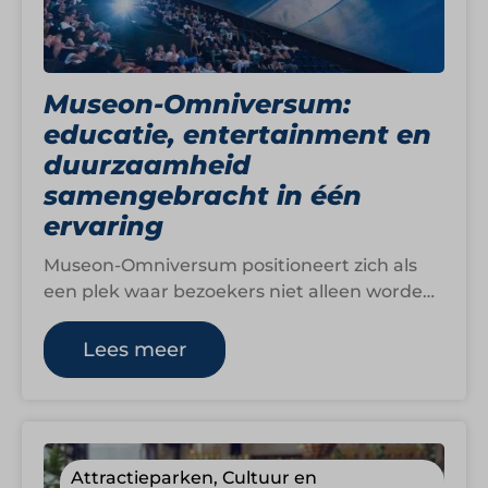
Museon-Omniversum:
educatie, entertainment en
duurzaamheid
samengebracht in één
ervaring
Museon-Omniversum positioneert zich als
een plek waar bezoekers niet alleen worden
vermaakt, maar ook worden geraakt en
geactiveerd om anders…
Lees meer
Attractieparken, Cultuur en