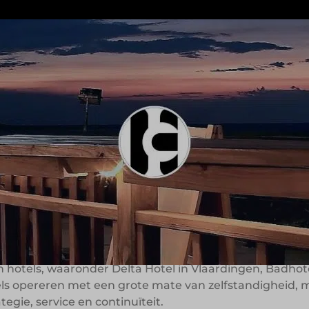
e zich richt op het ontwikkelen en exploiteren van hot
bewust voor diversiteit in thematiek, sfeer en locatie. E
htergrond. De groep is actief in het leisure-segment e
eigen gezicht, onders
ging dat gastbeleving begint bij karakter en identiteit
even hotels, waaronder Delta Hotel in Vlaardingen, Badh
ls opereren met een grote mate van zelfstandigheid,
ategie, service en continuïteit.