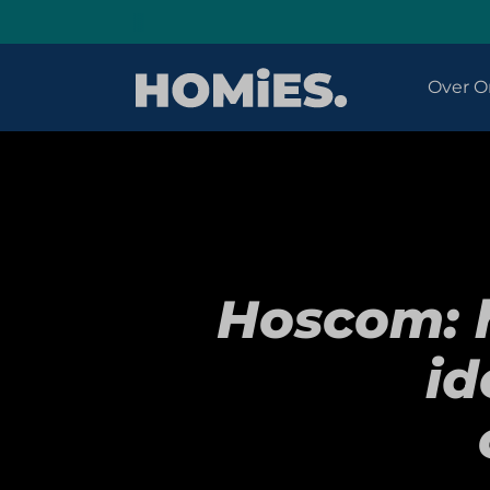
Over O
Hoscom: 
id