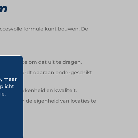
om
ccesvolle formule kunt bouwen. De
t de ruimte om dat uit te dragen.
en alles wordt daaraan ondergeschikt
e, maar
plicht
tot betrokkenheid en kwaliteit.
ie.
jn, zonder de eigenheid van locaties te