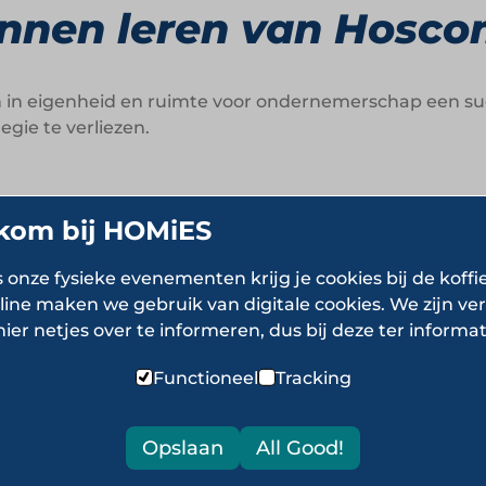
nnen leren van Hosc
n in eigenheid en ruimte voor ondernemerschap een su
egie te verliezen.
eit.
Elk Hoscom-hotel vertelt zijn eigen verhaal en krijg
kom bij HOMiES
uit processen.
De ervaring van de gast staat centraal, 
s onze fysieke evenementen krijg je cookies bij de koffi
line maken we gebruik van digitale cookies. We zijn ver
e teams in de hotels krijgen veel autonomie, wat leidt 
hier netjes over te informeren, dus bij deze ter informat
Hoscom laat zien hoe je als formule faciliterend kunt zi
Functioneel
Tracking
Opslaan
All Good!
ver Hoscom