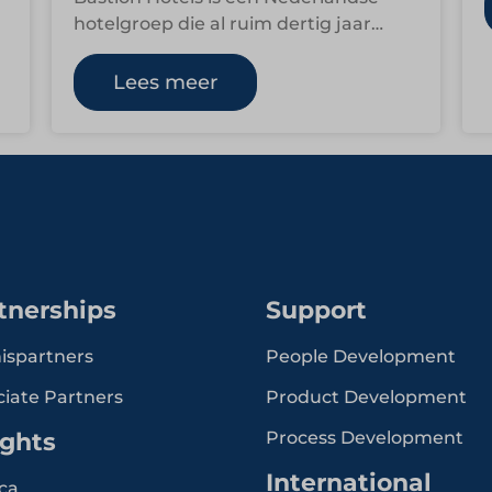
hotelgroep die al ruim dertig jaar
vertrouwde overnachtingen biedt in
het hele land. Met 34…
Lees meer
tnerships
Support
ispartners
People Development
ciate Partners
Product Development
ights
Process Development
International
ca