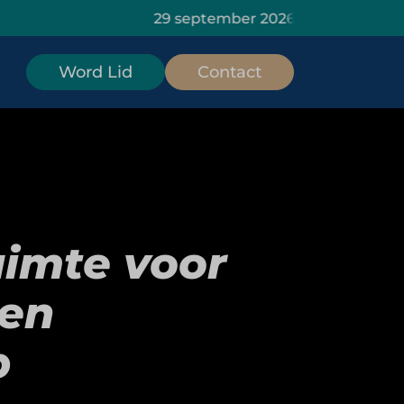
29 september 2026: HOMiES Masterclass Da
Word Lid
Contact
imte voor
 en
p