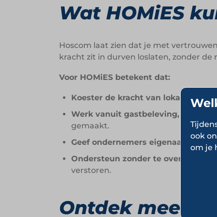
Wat HOMiES ku
Hoscom laat zien dat je met vertrouwe
kracht zit in durven loslaten, zonder de r
Voor HOMiES betekent dat:
Koester de kracht van lokale identit
Wel
Werk vanuit gastbeleving, niet van
Tijden
gemaakt.
ook on
Geef ondernemers eigenaarschap.
D
om je 
Ondersteun zonder te overheersen.
verstoren.
Ontdek meer o