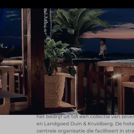
Hoscom is een Nederlandse hotelgroep di
van standaardisatie kiest de organisatie 
Hoscom ondersteunt dat verhaal op de ac
en onderscheidende invulling.
Hotels met een 
visie
Hoscom werd opgericht vanuit de overtui
het bedrijf uit tot een collectie van z
en Landgoed Duin & Kruidberg. De hote
centrale organisatie die faciliteert in str