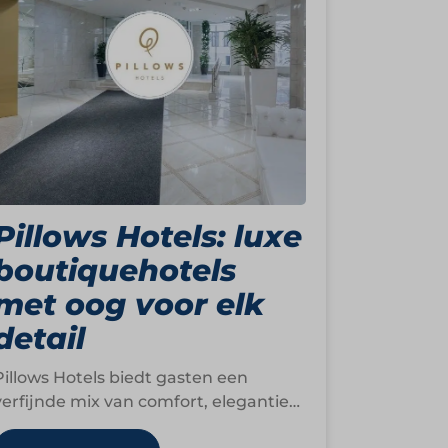
Pillows Hotels: luxe
boutiquehotels
met oog voor elk
detail
Pillows Hotels biedt gasten een
verfijnde mix van comfort, elegantie
en persoonlijke service. De hotels zijn