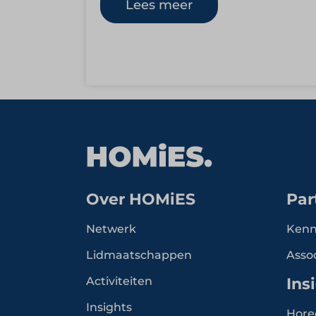
en onderscheidende
Lees meer
horecaconcepten exploiteert. Vanuit
een duidelijke visie…
Over HOMiES
Par
Netwerk
Kenn
Lidmaatschappen
Asso
Activiteiten
Ins
Insights
Hore