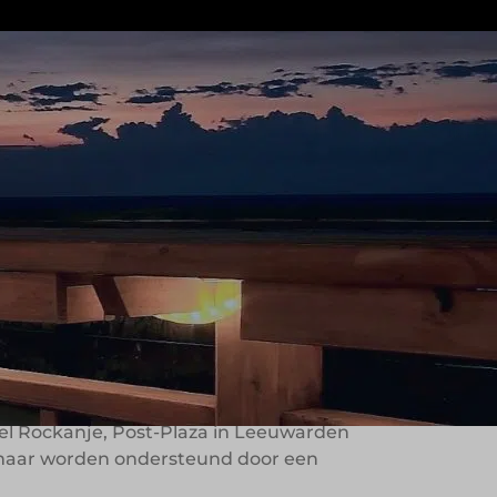
els met een eigen karakter. In plaats
lk hotel vertelt een eigen verhaal, en
n geeft gastvrijheid een persoonlijke
teund vanuit één
. Onder leiding van Lucas Petit groeide
otel Rockanje, Post-Plaza in Leeuwarden
 maar worden ondersteund door een