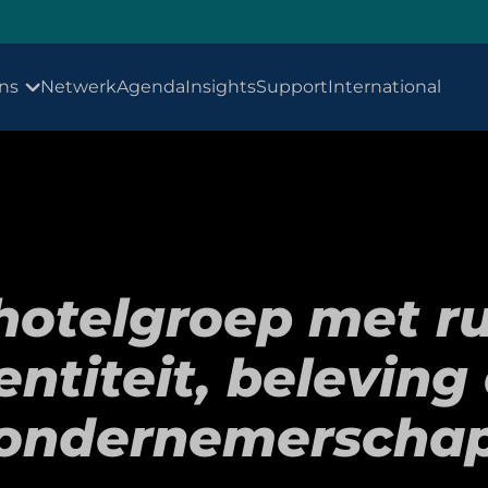
ns
Netwerk
Agenda
Insights
Support
International
hotelgroep met ru
entiteit, beleving
ondernemerscha