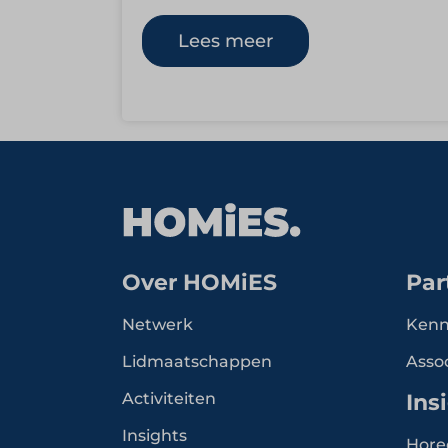
zeven dagen per week alles wat
passagiers aan…
Lees meer
Over HOMiES
Par
Netwerk
Kenn
Lidmaatschappen
Asso
Activiteiten
Ins
Insights
Hore