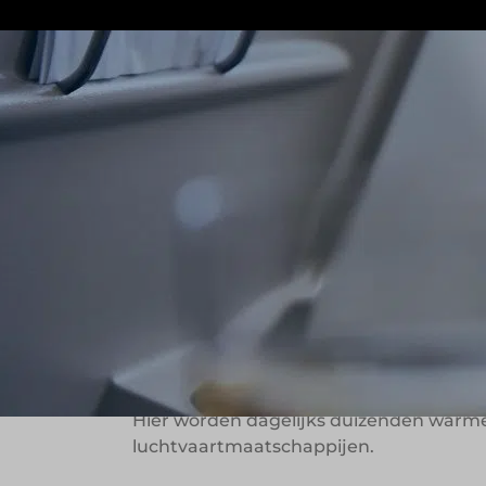
Gate Gourmet Nederland verzorgt dageli
deel uit van het Zwitserse Gategroup, e
luchthaven levert Gate Gourmet niet al
luchtvaartmaatschappijen. De inzet is 
Beleving begint
Gate Gourmet ziet inflight catering als
positieve emoties tijdens het reizen. Die
timing tot hygiëne. In Nederland gebeur
Hier worden dagelijks duizenden warme
luchtvaartmaatschappijen.