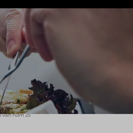
ten vanaf Schiphol. Het bedrijf maakt
anuit moderne keukens nabij de
econcepten voor internationale
bieden, hoog boven de wolken.
om eten, maar om het oproepen van
ing: van receptuur tot presentatie, van
ol, waaronder een halal-productiekeuken.
 van ruim 25