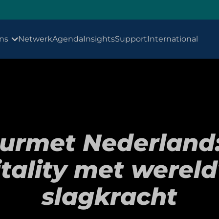
29 se
ns
Netwerk
Agenda
Insights
Support
International
urmet Nederland: 
tality met werel
slagkracht