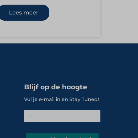
binnen foodservice en hospitality in
Nederland. De coöperatie
Lees meer
vertegenwoordigt de belangen van
acht…
Blijf op de hoogte
Vul je e-mail in en Stay Tuned!