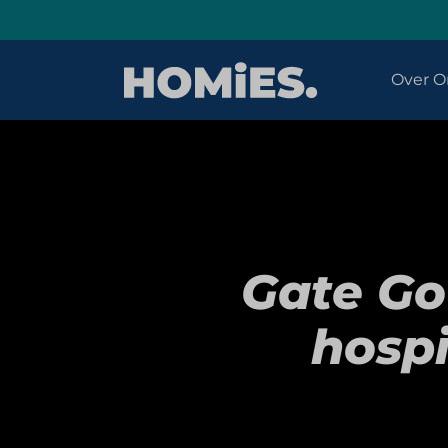
Over O
Gate Go
hospi