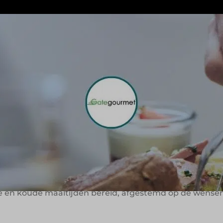
jks duizenden maaltijden voor intercontinentale vluch
en wereldwijde speler in inflight en travel catering. V
leen versbereide maaltijden, maar ook volledige servic
helder: reizigers een moment van comfort en kwaliteit 
 aan boord
 een kans om reizigers te raken. Het gaat niet alleen 
 visie is terug te zien in elk aspect van de dienstverlen
t dit vanuit twee gespecialiseerde locaties bij Schiph
 en koude maaltijden bereid, afgestemd op de wensen