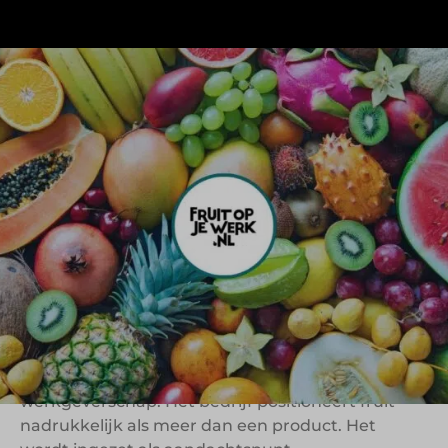
Fruit op je werk richt zich al meer dan vijftien jaar
op het bezorgen van werkfruit en het stimuleren
van gezondere gewoontes op de werkvloer.
Daarbij draait het concept niet alleen om vers
fruit leveren, maar juist ook om het creëren van
een positieve en laagdrempelige
gezondheidsbeleving binnen organisaties.
Wat Fruit op je werk interessant maakt binnen
foodservice en workplace concepts, is de manier
waarop voeding wordt ingezet als onderdeel van
medewerkerstevredenheid, vitaliteit en
werkgeverschap. Het bedrijf positioneert fruit
nadrukkelijk als meer dan een product. Het