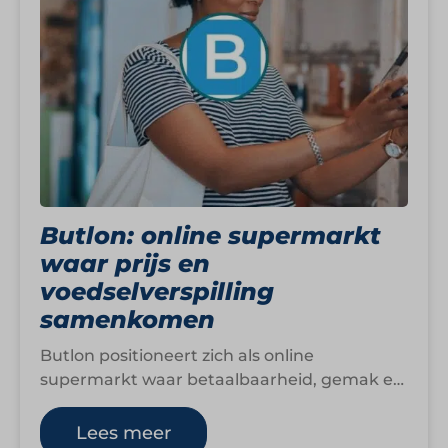
Butlon: online supermarkt
waar prijs en
voedselverspilling
samenkomen
Butlon positioneert zich als online
supermarkt waar betaalbaarheid, gemak en
duurzaamheid samenkomen binnen één
retailmodel. De organisatie richt zich op…
Lees meer