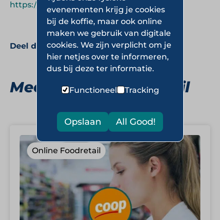
https://www.fruitopjewerk.nl
.
evenementen krijg je cookies
bij de koffie, maar ook online
maken we gebruik van digitale
cookies. We zijn verplicht om je
Deel deze pagina:
hier netjes over te informeren,
dus bij deze ter informatie.
Meer Online Foodretail
Functioneel
Tracking
Opslaan
All Good!
Online Foodretail