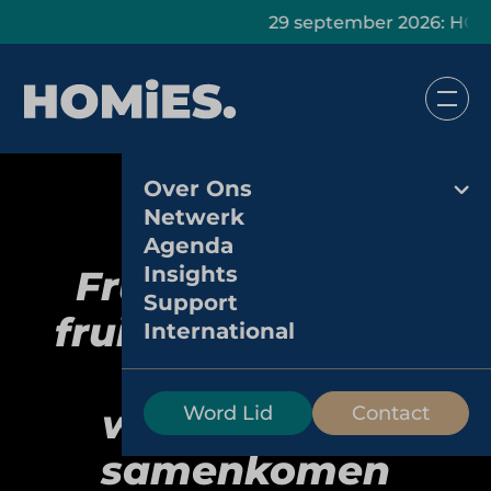
29 september 2026: HOMiES Mast
Over Ons
Netwerk
Agenda
Insights
Fruit op je werk:
Support
fruitconcept waar
International
vitaliteit en
werkbeleving
Word Lid
Contact
samenkomen