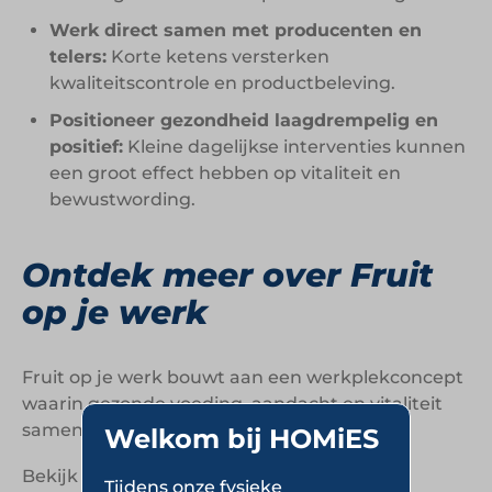
Werk direct samen met producenten en
telers:
Korte ketens versterken
kwaliteitscontrole en productbeleving.
Positioneer gezondheid laagdrempelig en
positief:
Kleine dagelijkse interventies kunnen
een groot effect hebben op vitaliteit en
bewustwording.
Ontdek meer over Fruit
op je werk
Fruit op je werk bouwt aan een werkplekconcept
waarin gezonde voeding, aandacht en vitaliteit
samenkomen in dagelijkse routines.
Welkom bij HOMiES
Bekijk de website van Fruit op je werk op
Tijdens onze fysieke