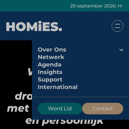
29 september 2026: HOMiES Mast
Over Ons
Terborgse
Netwerk
Agenda
Wijncentrale:
Insights
Support
regionale
International
drankenspecialist
met focus op service
Word Lid
Contact
en persoonlijk