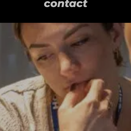
contact
Terborgse Wijncentrale positioneert zich als veel
meer dan een traditionele drankengroothandel.
Vanuit een breed assortiment, persoonlijke
aandacht en korte lijnen ondersteunt de
organisatie horecaondernemers, bedrijven en
relaties bij het samenstellen van
drankencollecties, horecabenodigdheden en
relatiegeschenken.
Wat interessant is aan Terborgse Wijncentrale, is
dat de kracht niet alleen zit in assortiment of
logistiek, maar juist in de combinatie van service,
flexibiliteit en persoonlijk contact. De organisatie