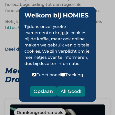
horecabegeleiding tot een regionale
foodservicepartner voor horeca en bedrijven.
Welkom bij HOMiES
Bekijk de website van Terborgse Wijncentrale:
Tijdens onze fysieke
https://www.terborgsewijncentrale.nl
evenementen krijg je cookies
bij de koffie, maar ook online
maken we gebruik van digitale
Deel deze pagina:
cookies. We zijn verplicht om je
hier netjes over te informeren,
dus bij deze ter informatie.
Meer
Functioneel
Tracking
Drankengroothandels
Opslaan
All Good!
Drankengroothandels