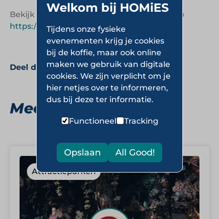
Welkom bij HOMiES
Bekijk de website van De Zaanse Schans op
https://www.dezaanseschans.nl
Tijdens onze fysieke
evenementen krijg je cookies
bij de koffie, maar ook online
maken we gebruik van digitale
Deel deze pagina:
cookies. We zijn verplicht om je
hier netjes over te informeren,
dus bij deze ter informatie.
Meer Attractieparken
Functioneel
Tracking
Opslaan
All Good!
Attractieparken