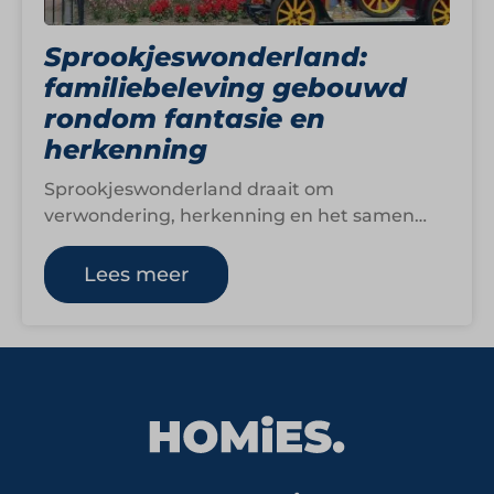
Sprookjeswonderland:
familiebeleving gebouwd
rondom fantasie en
herkenning
Sprookjeswonderland draait om
verwondering, herkenning en het samen
creëren van herinneringen. De formule richt
zich op gezinnen en jonge kinderen,…
Lees meer