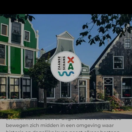
De Zaanse Schans behoort tot de meest
herkenbare erfgoedbestemmingen van
Nederland. Het gebied brengt molens,
ambachten, monumentale huizen en historische
industrie samen in een open toegankelijk woon-
werkgebied dat bezoekers een inkijk geeft in het
Nederland van rond 1850.
Wat de Zaanse Schans bijzonder maakt, is dat
het geen traditioneel museum is met één
duidelijke route of afgesloten omgeving. Het
gebied leeft nog steeds. Mensen wonen er,
ambachten worden er uitgevoerd en bezoekers
bewegen zich midden in een omgeving waar