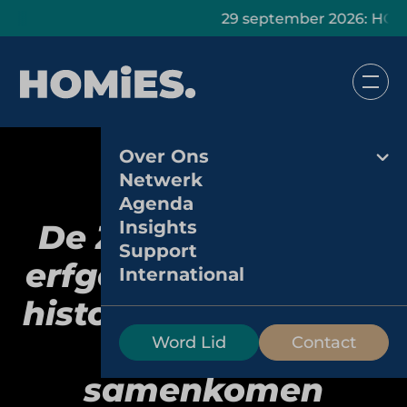
29 september 2026: HOMiES Mast
Over Ons
Netwerk
Agenda
Insights
De Zaanse Schans:
Support
erfgoedlocatie waar
International
historie, ambacht en
toerisme
Word Lid
Contact
samenkomen