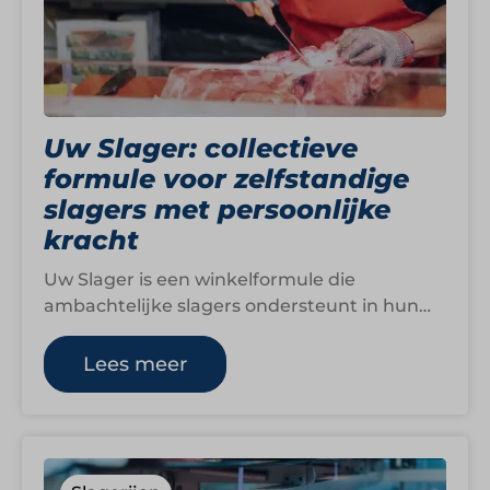
Uw Slager: collectieve
formule voor zelfstandige
slagers met persoonlijke
kracht
Uw Slager is een winkelformule die
ambachtelijke slagers ondersteunt in hun
ondernemerschap, zonder afbreuk te doen
aan hun eigen identiteit.…
Lees meer