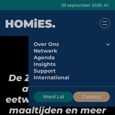
29 september 2026: HOMiES Maste
Over Ons
Netwerk
Agenda
Insights
Support
De Zaak vol Smaak:
International
ambachtelijke
eetwinkel voor vlees,
Word Lid
Contact
maaltijden en meer