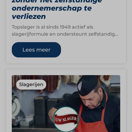
ondernemerschap te
verliezen
Topslager is al sinds 1949 actief als
slagerijformule en ondersteunt zelfstandige
versspecialisten in Nederland en België. De
kracht van de…
Lees meer
Slagerijen