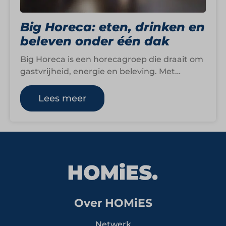
Big Horeca: eten, drinken en
beleven onder één dak
Big Horeca is een horecagroep die draait om
gastvrijheid, energie en beleving. Met
restaurants, ijssalons en een
seizoensgebonden ijsbaan biedt…
Lees meer
Over HOMiES
Netwerk