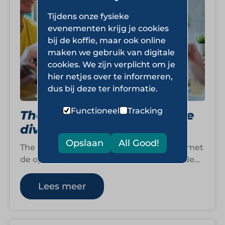
Tijdens onze fysieke
evenementen krijg je cookies
bij de koffie, maar ook online
maken we gebruik van digitale
cookies. We zijn verplicht om je
hier netjes over te informeren,
dus bij deze ter informatie.
Functioneel
Tracking
The Breda Group: culinaire
diversiteit in Amsterdam
Opslaan
All Good!
The Breda Group werd in 2015 opgericht met
de opening van Restaurant BREDA aan de
Singel in hartje Amsterdam. Het…
Lees meer