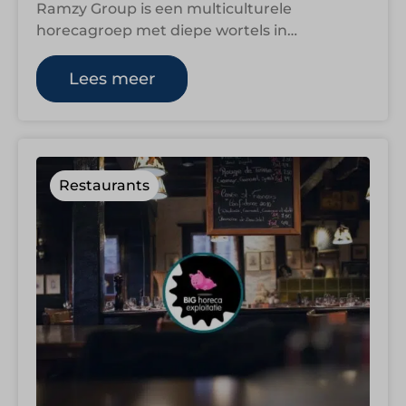
Ramzy Group is een multiculturele
horecagroep met diepe wortels in
Amsterdam en een uitgesproken visie op
ondernemen. Van bruisende
Lees meer
stadsrestaurants…
Restaurants