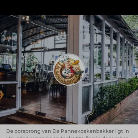
De Pannekoekenbakker is al decennialang een
vertrouwd gezicht in het Nederlandse
horecalandschap. Met vijftien vestigingen in
voornamelijk de zuidelijke helft van het land biedt
de formule gasten een combinatie van
ambachtelijke pannenkoeken, persoonlijke
service en een toegankelijke sfeer.
Van historisch pand tot
landelijke franchise
De oorsprong van De Pannekoekenbakker ligt in