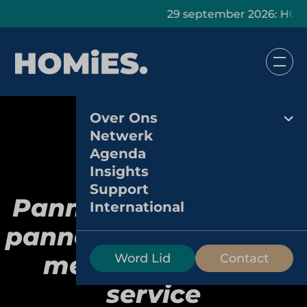
29 september 2026: HOMiES Mas
Over Ons
Netwerk
Agenda
Insights
De
Support
Pannekoekenbakker:
International
pannenkoekentraditie
met persoonlijke
Word Lid
Contact
service