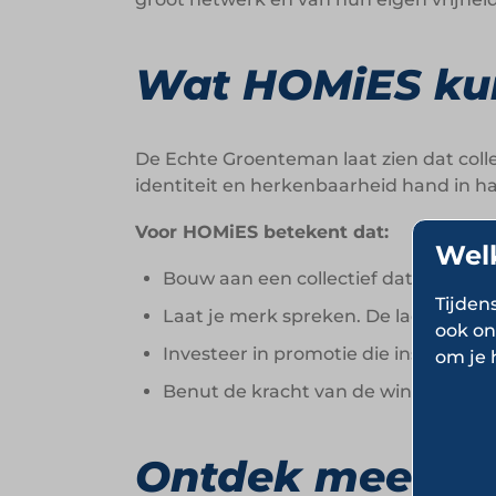
Wat HOMiES kun
De Echte Groenteman laat zien dat coll
identiteit en herkenbaarheid hand in h
Voor HOMiES betekent dat:
Wel
Bouw aan een collectief dat vakmens
Tijden
Laat je merk spreken. De lachende 
ook on
Investeer in promotie die inspireert
om je 
Benut de kracht van de winkelvloer. P
Ontdek meer ov