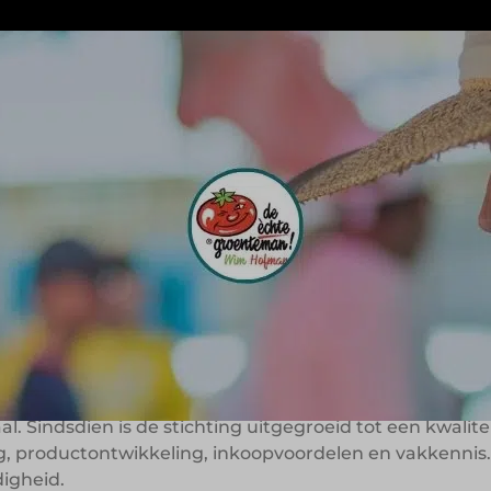
samenwerkingsverband van zelfstandig opererende groe
tichting waarin kwaliteit, vakmanschap en klantgericht
at met koksmuts bouwen zij samen aan zichtbaarheid,
met een gedeelde visi
raling
tachtig opgericht door een groep groenteondernemers 
. Sindsdien is de stichting uitgegroeid tot een kwalit
, productontwikkeling, inkoopvoordelen en vakkennis.
igheid.