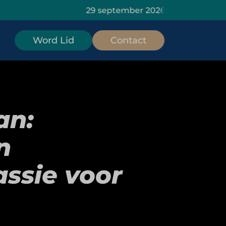
29 september 2026: HOMiES Masterclass Da
Word Lid
Contact
an:
n
ssie voor