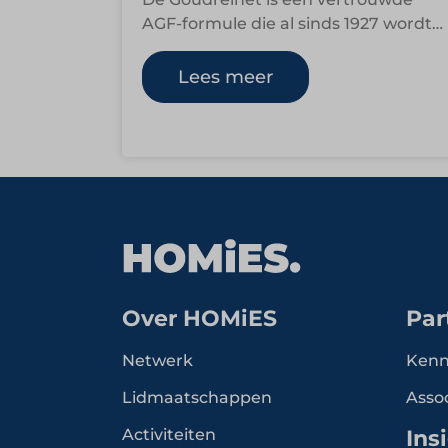
AGF-formule die al sinds 1927 wordt
gedragen door de familie Van
Ravenswaaij. Wat begon als…
Lees meer
Over HOMiES
Par
Netwerk
Kenn
Lidmaatschappen
Asso
Activiteiten
Ins