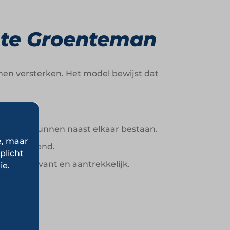
hte Groenteman
nen versterken. Het model bewijst dat
nwerking kunnen naast elkaar bestaan.
e, maar
derscheidend.
plicht
nkel relevant en aantrekkelijk.
ie.
t.
man