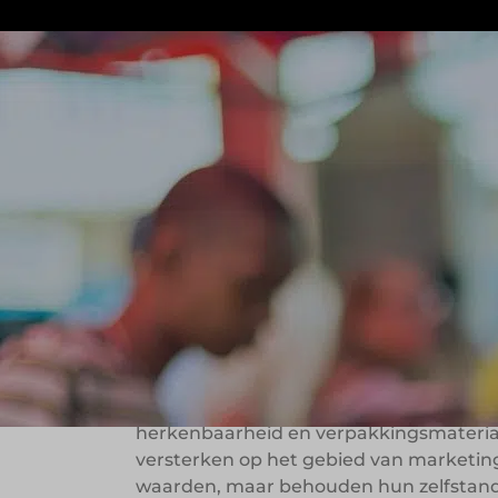
De Echte Groenteman is een landelijk 
jaar bundelen zij hun krachten in een s
herkenbare logo van de lachende toma
winkelbeleving.
Groentemannen 
service en uitst
De Echte Groenteman werd in de jaren 
herkenbaarheid en verpakkingsmateriaal
versterken op het gebied van marketing
waarden, maar behouden hun zelfstand