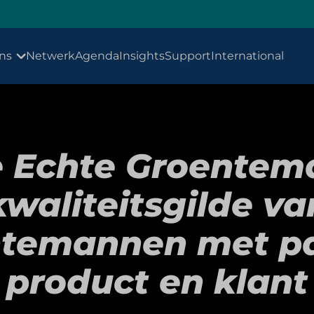
ns
Netwerk
Agenda
Insights
Support
International
 Echte Groentem
kwaliteitsgilde va
temannen met pa
product en klant