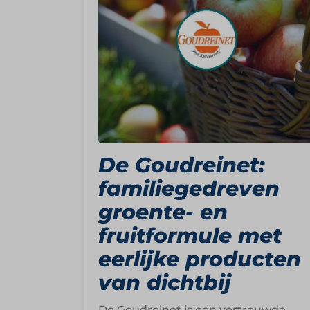
De Goudreinet:
familiegedreven
groente- en
fruitformule met
eerlijke producten
van dichtbij
De Goudreinet is een vertrouwde