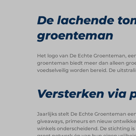
De lachende to
groenteman
Het logo van De Echte Groenteman, een
groenteman biedt meer dan alleen groent
voedselveilig worden bereid. De uitstral
Versterken via 
Jaarlijks stelt De Echte Groenteman ee
giveaways, primeurs en nieuw ontwikkel
winkels onderscheidend. De stichting is
groot netwerk én van hun eigen vrijheid