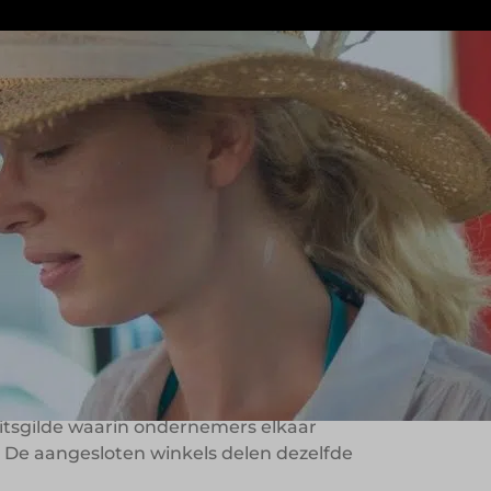
ntespecialisten. Al meer dan dertig
heid centraal staan. Onder het
 productontwikkeling en
e op vers,
die gezamenlijk wilden investeren in
eitsgilde waarin ondernemers elkaar
 De aangesloten winkels delen dezelfde