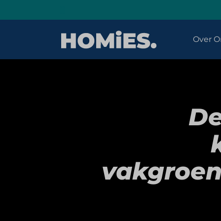
Over O
De
vakgroen