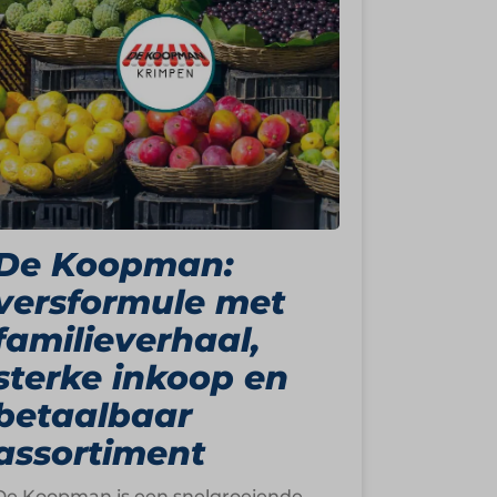
De Koopman:
versformule met
familieverhaal,
sterke inkoop en
betaalbaar
assortiment
De Koopman is een snelgroeiende