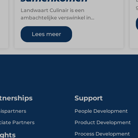
Landwaart Culinair is een
ambachtelijke verswinkel in
Maartensdijk die bekendstaat om zijn
bijzondere assortiment, persoonlijke
Lees meer
service en liefde voor smaak.…
tnerships
Support
ispartners
People Development
ciate Partners
Product Development
ights
Process Development