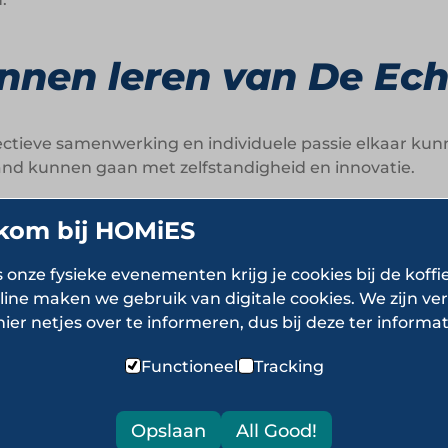
nen leren van De Ec
ectieve samenwerking en individuele passie elkaar kun
and kunnen gaan met zelfstandigheid en innovatie.
kom bij HOMiES
en verbindt zonder ze in te perken. Vrijheid en same
s onze fysieke evenementen krijg je cookies bij de koffi
tomaat maakt de formule zichtbaar, herkenbaar en on
line maken we gebruik van digitale cookies. We zijn ver
. Acties, verrassingen en nieuwe producten houden de wi
hier netjes over te informeren, dus bij deze ter informat
assie voor het vak straalt af op de beleving van de klan
Functioneel
Tracking
er De Echte Groente
Opslaan
All Good!