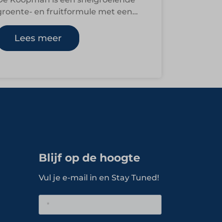
groente- en fruitformule met een
duidelijke missie: gezond eten
betaalbaar houden voor iedereen.
Lees meer
Vanuit ruim…
Blijf op de hoogte
Vul je e-mail in en Stay Tuned!