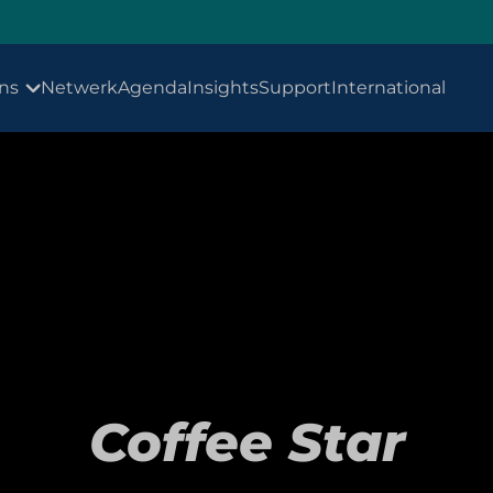
ns
Netwerk
Agenda
Insights
Support
International
Coffee Star