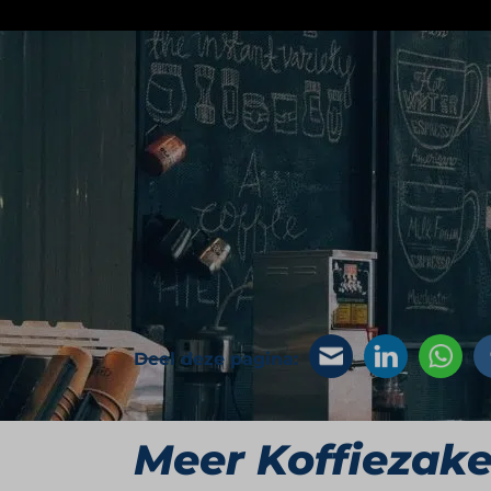
Meer info volgt.
Op deze pagina komt binnenkort meer in
verzamelen, maar kunnen niet alles tege
Deel deze pagina:
Meer Koffiezak