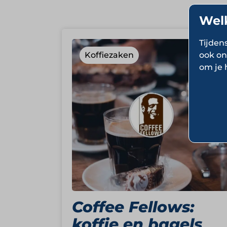
Wel
Tijden
ook on
Koffiezaken
om je 
Coffee Fellows:
koffie en bagels