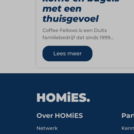
met een
thuisgevoel
Coffee Fellows is een Duits
familiebedrijf dat sinds 1999
bekendstaat om hoogwaardige
koffiespecialiteiten en ambachtelijk
Lees meer
bereide bagels, geserveerd in een…
Over HOMiES
Par
Netwerk
Kenn