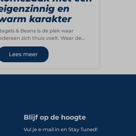
eigenzinnig en
warm karakter
Bagels & Beans is de plek waar
iedereen zich thuis voelt. Waar de
ochtend begint met de geur van
verse…
Lees meer
Blijf op de hoogte
Vul je e-mail in en Stay Tuned!