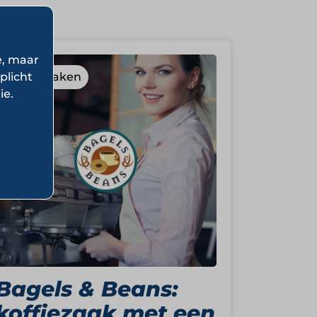
e, maar
plicht
Koffiezaken
ie.
Bagels & Beans:
koffiezaak met een