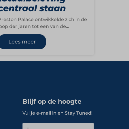
centraal staan
Preston Palace ontwikkelde zich in de
loop der jaren tot een van de
bekendste all-inclusive family resorts
van Nederland. Vanuit…
Lees meer
Blijf op de hoogte
Vul je e-mail in en Stay Tuned!