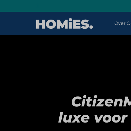
Over O
Citizen
luxe voor