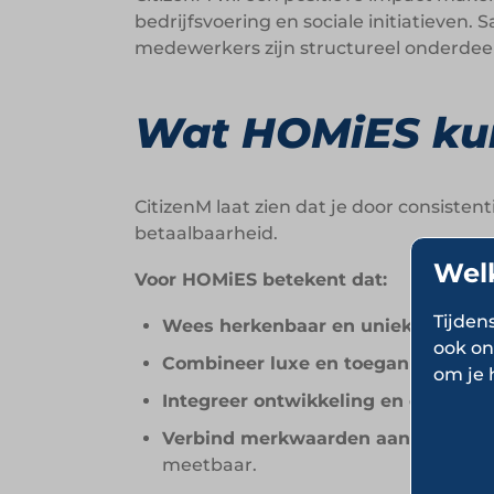
bedrijfsvoering en sociale initiatieve
medewerkers zijn structureel onderdeel
Wat HOMiES kun
CitizenM laat zien dat je door consiste
betaalbaarheid.
Wel
Voor HOMiES betekent dat:
Tijden
Wees herkenbaar en uniek.
Ontwikke
ook on
Combineer luxe en toegankelijkhei
om je 
Integreer ontwikkeling en exploitat
Verbind merkwaarden aan maatscha
meetbaar.