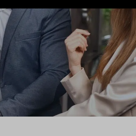
 Het merk richt zich op de moderne,
els in het hart van wereldsteden en bij
ten en ontspannen.
netwerk
neert het design en comfort van luxe
Amsterdam en één in Rotterdam is het
York, Boston, Miami, Seattle, Kuala
CitizenM.