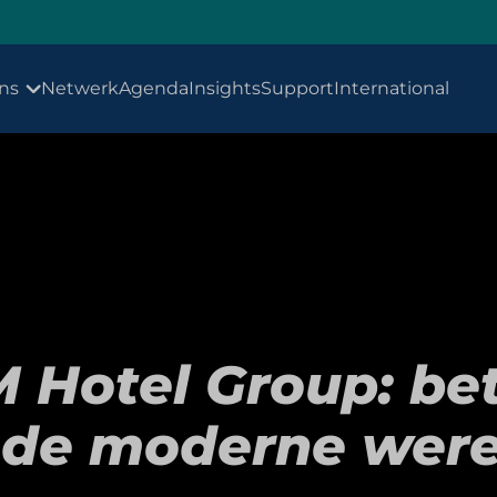
ns
Netwerk
Agenda
Insights
Support
International
M Hotel Group: be
 de moderne were