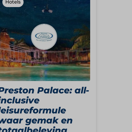
Hotels
Preston Palace: all-
inclusive
leisureformule
waar gemak en
totaalbeleving