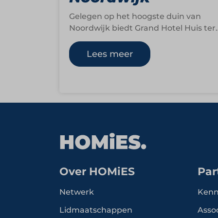
Gelegen op het hoogste duin van
Noordwijk biedt Grand Hotel Huis ter
Duin een luxe toevluchtsoord aan zee
waar uitwaaien…
Lees meer
Over HOMiES
Par
Netwerk
Kenn
Lidmaatschappen
Asso