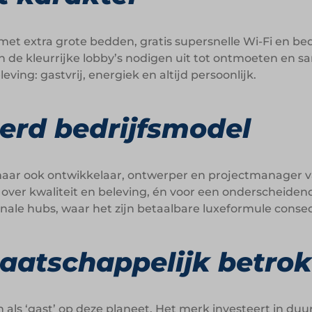
t extra grote bedden, gratis supersnelle Wi-Fi en bed
en de kleurrijke lobby’s nodigen uit tot ontmoeten en
ving: gastvrij, energiek en altijd persoonlijk.
erd bedrijfsmodel
, maar ook ontwikkelaar, ontwerper en projectmanager va
 over kwaliteit en beleving, én voor een onderscheidend
onale hubs, waar het zijn betaalbare luxeformule conseq
atschappelijk betro
 als ‘gast’ op deze planeet. Het merk investeert in du