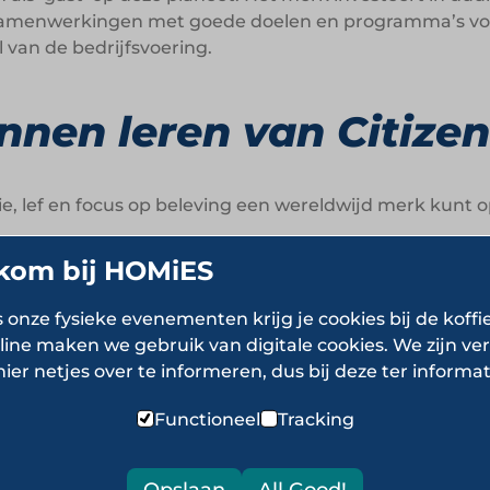
n. Samenwerkingen met goede doelen en programma’s voo
 van de bedrijfsvoering.
nen leren van Citize
ntie, lef en focus op beleving een wereldwijd merk kun
kom bij HOMiES
s onze fysieke evenementen krijg je cookies bij de koffi
l een visuele en merkidentiteit die direct opvalt en c
line maken we gebruik van digitale cookies. We zijn ver
d.
Maak high-end beleving bereikbaar voor een breder 
hier netjes over te informeren, dus bij deze ter informat
ie.
Door zelf te bouwen en te exploiteren behoud je max
Functioneel
Tracking
ppelijke verantwoordelijkheid.
Maak duurzaamheid en
Opslaan
All Good!