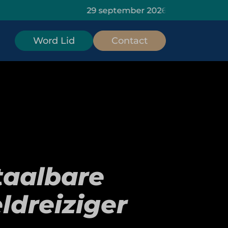
29 september 2026: HOMiES Masterclass Da
Word Lid
Contact
taalbare
ldreiziger