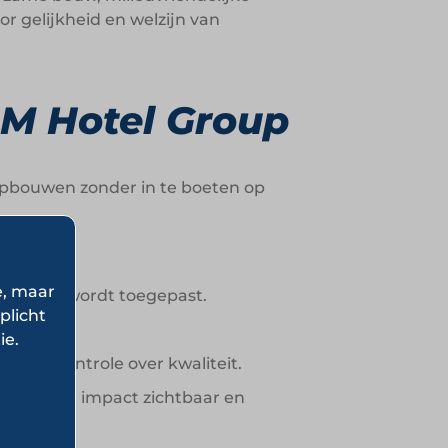
r gelijkheid en welzijn van
nM Hotel Group
t opbouwen zonder in te boeten op
e, maar
onsistent wordt toegepast.
plicht
publiek.
ie.
imale controle over kwaliteit.
 sociale impact zichtbaar en