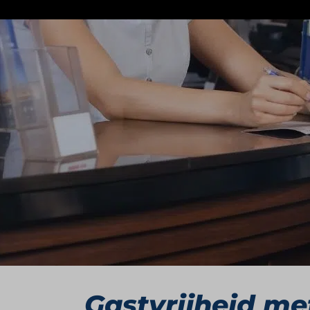
CitizenM is een vernieuwend hotelconce
stedelijke reiziger die luxe wil ervaren 
belangrijke luchthavens biedt Citizen
Van disruptief 
Sinds de oprichting heeft CitizenM zich
hotels met een prijsstelling die toegank
merk uitgegroeid tot een internationale
Lumpur en Taipei. Elk hotel ademt dezelf
Gastvrijheid me