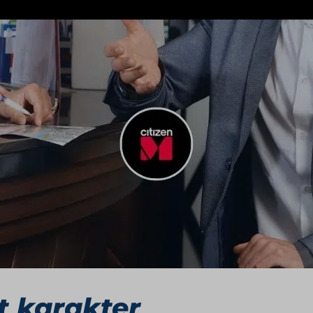
pt dat de traditionele hotelervaring heeft doorbroken.
op toplocaties, maar tegen een betaalbare prijs. Met hot
M een hybride plek om te overnachten, werken, ontmoe
idee naar wereldwijd 
 gepositioneerd als een ‘new breed of hotel’. Het combi
elijk blijft voor een breed publiek. Van drie hotels in 
 speler met locaties in onder meer Londen, Parijs, New 
de uitgesproken stijl: bold, artistiek en onmiskenbaar 
t karakter