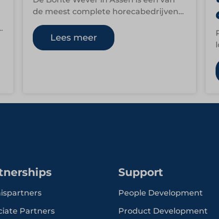
de meest complete horecabedrijven
van Nederland. Het viersterren
superior hotel combineert hotellerie,…
Lees meer
,
tnerships
Support
ispartners
People Development
ciate Partners
Product Development