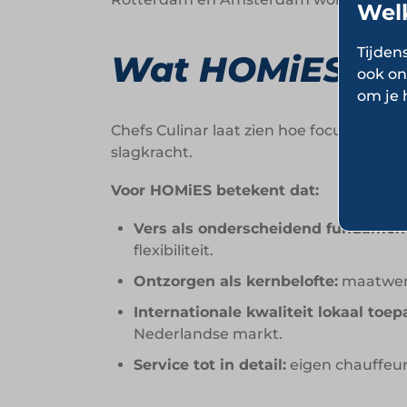
Wel
Tijden
Wat HOMiES kun
ook on
om je 
Chefs Culinar laat zien hoe focus op ve
slagkracht.
Voor HOMiES betekent dat:
Vers als onderscheidend fundament
flexibiliteit.
Ontzorgen als kernbelofte:
maatwerk
Internationale kwaliteit lokaal toep
Nederlandse markt.
Service tot in detail:
eigen chauffeur