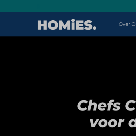
Over O
Chefs C
voor 