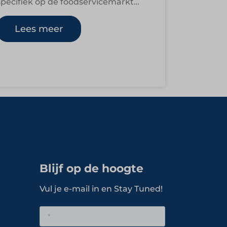
specifiek op de foodservicemarkt
gerichte bedrijven in Nederland en
België. De groep is actief in…
Lees meer
Blijf op de hoogte
Vul je e-mail in en Stay Tuned!