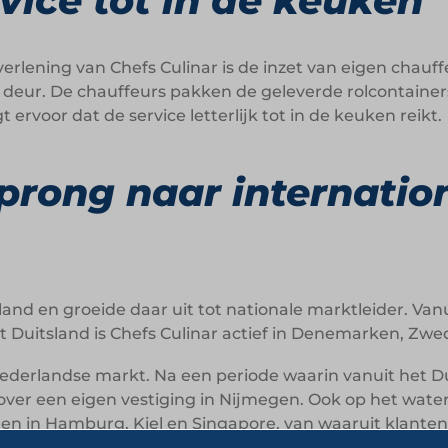
vice tot in de keuken
erlening van Chefs Culinar is de inzet van eigen chauff
eur. De chauffeurs pakken de geleverde rolcontainers 
ervoor dat de service letterlijk tot in de keuken reikt.
prong naar internatio
tsland en groeide daar uit tot nationale marktleider. Van
 Duitsland is Chefs Culinar actief in Denemarken, Zwe
e Nederlandse markt. Na een periode waarin vanuit het 
4 over een eigen vestiging in Nijmegen. Ook op het wate
gen in Hamburg, Kiel en Singapore, van waaruit klante
end.