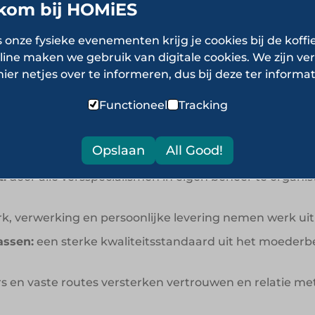
kom bij HOMiES
s onze fysieke evenementen krijg je cookies bij de koffi
nen leren van Chefs C
line maken we gebruik van digitale cookies. We zijn ver
hier netjes over te informeren, dus bij deze ter informat
rs, kwaliteit en persoonlijke service kan worden gecomb
Functioneel
Tracking
Opslaan
All Good!
:
door alle versspecialismen in eigen beheer te organise
, verwerking en persoonlijke levering nemen werk uit
assen:
een sterke kwaliteitsstandaard uit het moederbe
s en vaste routes versterken vertrouwen en relatie met