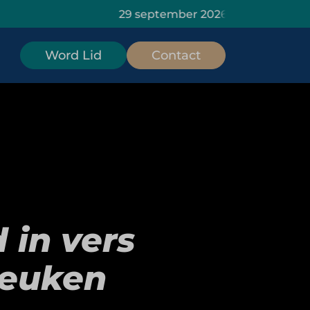
29 september 2026: HOMiES Masterclass Da
Word Lid
Contact
 in vers
keuken