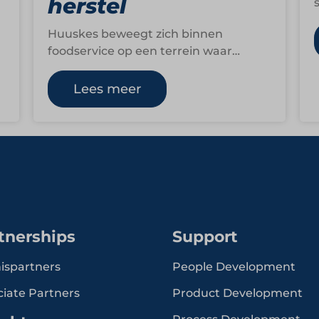
herstel
…
Huuskes beweegt zich binnen
foodservice op een terrein waar
voeding, zorg en gastvrijheid steeds
dichter bij elkaar komen. Als
Lees meer
totaalleverancier,…
tnerships
Support
ispartners
People Development
ciate Partners
Product Development