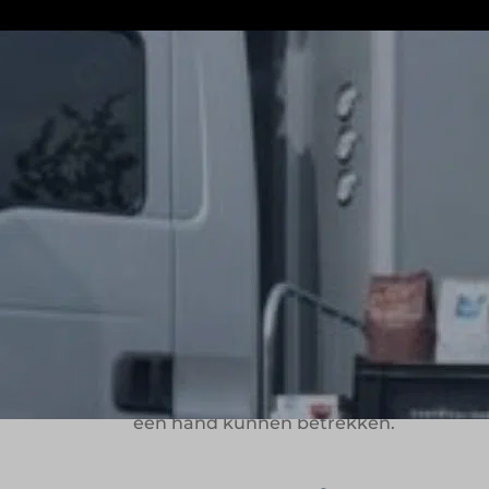
Chefs Culinar is actief als horecagrooth
ondersteunt de organisatie chefs en foo
chef kan werken met mooie, hoogwaardig
ontwikkeling in de professionele keuken
Een totaalpakke
Chefs Culinar levert een breed en kwali
aanbod bestaat uit bekende A-merken o
huismerken van net over de grens. Door
één hand kunnen betrekken.