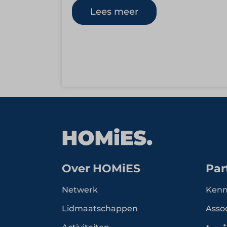
motto Your Most Convenient Partner
Lees meer
Over HOMiES
Par
Netwerk
Kenn
Lidmaatschappen
Asso