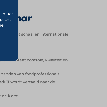
e, maar
ulinar
plicht
ie.
ineerd met schaal en internationale
ren ontstaat controle, kwaliteit en
 handen van foodprofessionals.
drijf wordt vertaald naar de
 de klant.