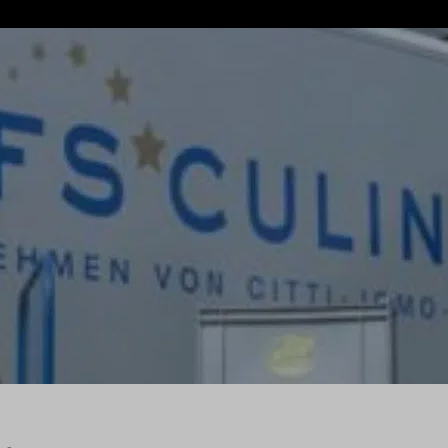
Vanuit een passie voor lekker eten
 gasten. Chefs Culinar wil dat iedere
zorgt en bijdraagt aan voortdurende
als
 voor de professionele keuken. Het
onaal assortiment en eigen
 waarmee foodprofessionals alles uit