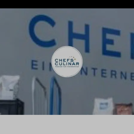
andel met een uitgesproken focus op vers en kwaliteit. 
dprofessionals bij het bereiden van gerechten voor hun
e producten en positioneert zich als partner die ont
.
t voor foodprofession
tatief assortiment van food, non-food en versproducten
p de Nederlandse markt, aangevuld met een internati
 deze combinatie biedt Chefs Culinar een totaalpakket