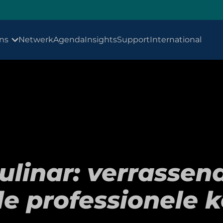
ns
Netwerk
Agenda
Insights
Support
International
ulinar: verrassend
de professionele 