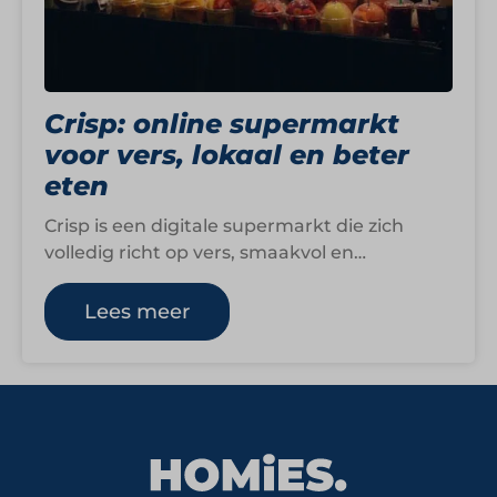
Crisp: online supermarkt
voor vers, lokaal en beter
eten
Crisp is een digitale supermarkt die zich
volledig richt op vers, smaakvol en
verantwoord eten. Het bedrijf wil het
voedselsysteem…
Lees meer