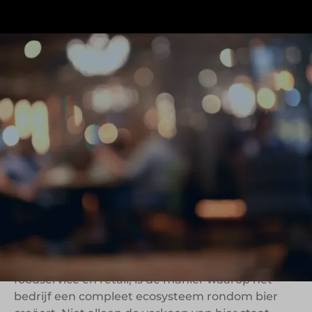
Beerwulf.com speelt in op een ontwikkeling die
de afgelopen jaren sterk is gegroeid: de
verschuiving van bierbeleving naar
thuisconsumptie. Het platform richt zich volledig
op bierliefhebbers die thuis, op kantoor of in
kleinschalige hospitalityomgevingen willen
genieten van speciaalbier en tapbeleving. Daarbij
combineert Beerwulf e-commerce, apparatuur,
content en assortiment binnen één digitaal
platform.
Wat Beerwulf interessant maakt binnen
foodservice en retail, is de manier waarop het
bedrijf een compleet ecosysteem rondom bier