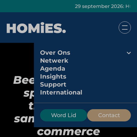
29 september 2026: HOMiES Mast
Over Ons
Netwerk
Agenda
Insights
Beerwulf.com: hoe
Support
speciaalbier en
International
thuisbeleving
samenkomen in e-
Word Lid
Contact
commerce