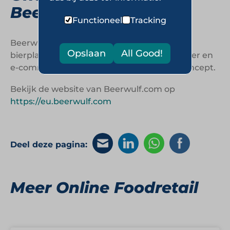
Beerwulf.com
Functioneel
Tracking
Beerwulf.com bouwt aan een digitaal
Opslaan
All Good!
bierplatform waar thuisbeleving, speciaalbier en
e-commerce samenkomen in één totaalconcept.
Bekijk de website van Beerwulf.com op
https://eu.beerwulf.com
Deel deze pagina:
Meer Online Foodretail