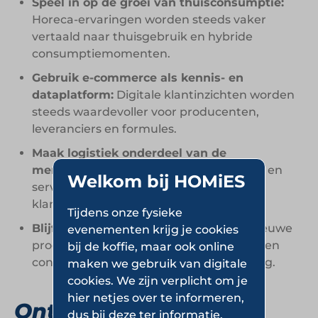
Speel in op de groei van thuisconsumptie:
Horeca-ervaringen worden steeds vaker
vertaald naar thuisgebruik en hybride
consumptiemomenten.
Gebruik e-commerce als kennis- en
dataplatform:
Digitale klantinzichten worden
steeds waardevoller voor producenten,
leveranciers en formules.
Maak logistiek onderdeel van de
merkervaring:
Gebruiksgemak, levering en
Welkom bij HOMiES
service bepalen steeds vaker de totale
klantwaardering.
Tijdens onze fysieke
Blijf assortiment actief vernieuwen:
Nieuwe
evenementen krijg je cookies
producten en premiumconcepten houden
bij de koffie, maar ook online
consumenten betrokken en nieuwsgierig.
maken we gebruik van digitale
cookies. We zijn verplicht om je
hier netjes over te informeren,
Ontdek meer over
dus bij deze ter informatie.