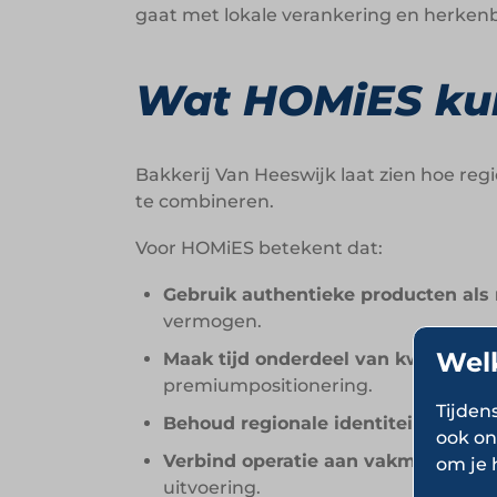
gaat met lokale verankering en herkenb
Wat HOMiES kun
Bakkerij Van Heeswijk laat zien hoe reg
te combineren.
Voor HOMiES betekent dat:
Gebruik authentieke producten als
vermogen.
Wel
Maak tijd onderdeel van kwaliteit:
“
premiumpositionering.
Tijden
Behoud regionale identiteit bij uitb
ook on
Verbind operatie aan vakmanschap
om je 
uitvoering.