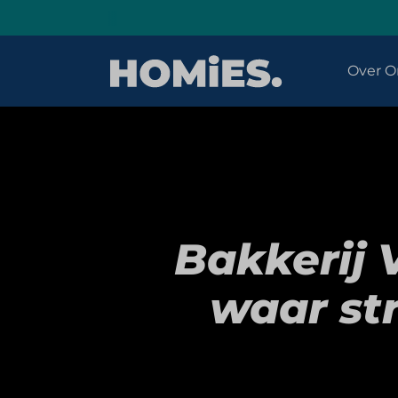
Over O
Bakkerij 
waar st