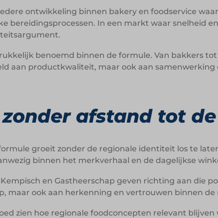
redere ontwikkeling binnen bakery en foodservice wa
e bereidingsprocessen. In een markt waar snelheid en e
liteitsargument.
ukkelijk benoemd binnen de formule. Van bakkers tot
eld aan productkwaliteit, maar ook aan samenwerking
 zonder afstand tot d
ormule groeit zonder de regionale identiteit los te late
anwezig binnen het merkverhaal en de dagelijkse wink
 Kempisch en Gastheerschap geven richting aan die p
op, maar ook aan herkenning en vertrouwen binnen de 
 goed zien hoe regionale foodconcepten relevant blijve