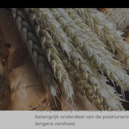
Bakkerij Van Heeswijk laat zien hoe re
verbondenheid centraal te zetten. Wat i
met tien winkels verspreid over de Br
Binnen de formule spelen familiegeschi
oorspronkelijke recept van Janus vormt
kunnen uitgroeien tot vaste merkdrage
Ambacht krijgt 
Wat bij Bakkerij Van Heeswijk opvalt, i
belangrijk onderdeel van de positioneri
langere versheid.