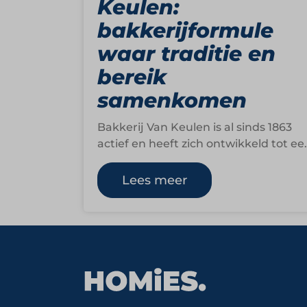
Keulen:
bakkerijformule
waar traditie en
bereik
samenkomen
Bakkerij Van Keulen is al sinds 1863
actief en heeft zich ontwikkeld tot ee
bakkerijorganisatie met meerdere
winkels en een…
Lees meer