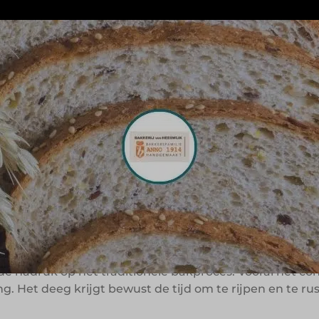
gionale bakkerijformules hun kracht kunnen behouden d
n 1914 begon met een bakkerij van Opa Janus in Luyksge
abantse Kempen.
edenis en streekidentiteit een belangrijke rol. De bek
 nog steeds onderdeel van het assortiment en onderst
rs binnen een moderne bakkerijorganisatie.
ruimte via tijd en aan
s de nadruk op het traditionele bakproces. Vooral het 
ng. Het deeg krijgt bewust de tijd om te rijpen en te r