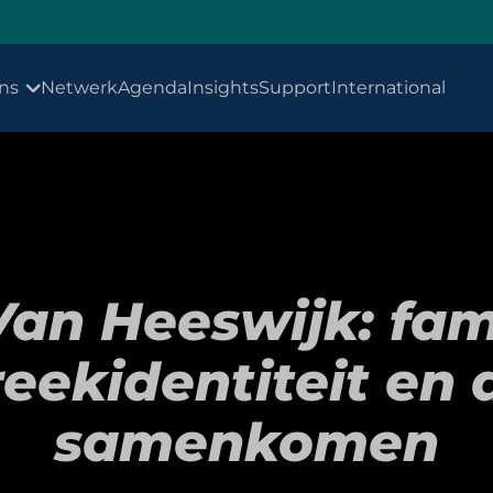
ns
Netwerk
Agenda
Insights
Support
International
Van Heeswijk: fami
reekidentiteit en
samenkomen