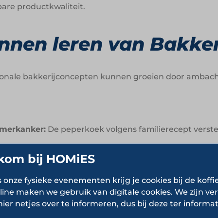
are productkwaliteit.
nen leren van Bakker
ionale bakkerijconcepten kunnen groeien door ambacht,
 merkanker:
De peperkoek volgens familierecept verst
kom bij HOMiES
Langzaam brood” laat zien hoe traditionele processen 
s onze fysieke evenementen krijg je cookies bij de koffi
reiding:
Lokale herkenbaarheid blijft een sterke commer
line maken we gebruik van digitale cookies. We zijn ver
:
Productkwaliteit ontstaat niet alleen in receptuur, m
hier netjes over te informeren, dus bij deze ter informat