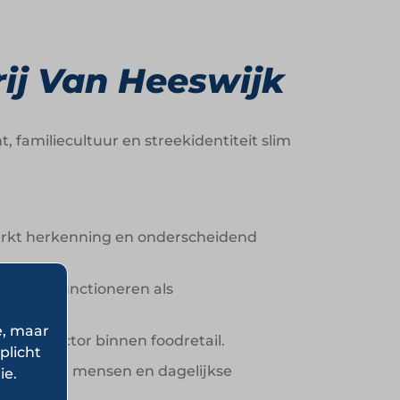
ij Van Heeswijk
 familiecultuur en streekidentiteit slim
erkt herkenning en onderscheidend
kunnen functioneren als
e, maar
ciële factor binnen foodretail.
plicht
aar ook via mensen en dagelijkse
ie.