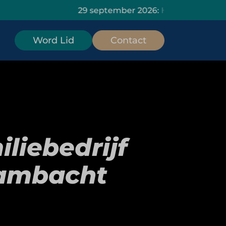
29 september 2026: HOMiES Masterclass Data 
Word Lid
Contact
liebedrijf
 ambacht