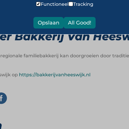
Functioneel
Tracking
bacht, gastheerschap en familiegevoel zorgen voor c
Opslaan
All Good!
er Bakkerij Van Heesw
 regionale familiebakkerij kan doorgroeien door tradit
swijk op
https://bakkerijvanheeswijk.nl
n