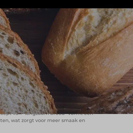
oor traditie, vakmanschap en lokale
stel groeide uit tot een familiebedrijf
ende peperkoek volgens het
reept hoe historische producten
dacht
concept van “langzaam brood” vormt een
usten, wat zorgt voor meer smaak en