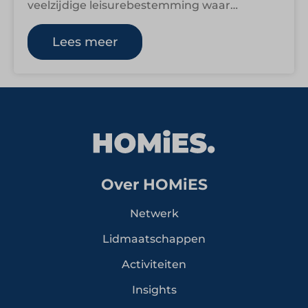
veelzijdige leisurebestemming waar
vakantie, attracties en waterbeleving
samenkomen in één formule. Midden in
Lees meer
Nationaal…
Over HOMiES
Netwerk
Lidmaatschappen
Activiteiten
Insights