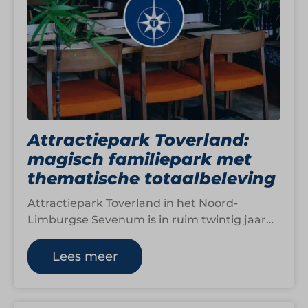
Attractiepark Toverland:
magisch familiepark met
thematische totaalbeleving
Attractiepark Toverland in het Noord-
Limburgse Sevenum is in ruim twintig jaar
uitgegroeid tot een van de grootste
themaparken van de…
Lees meer