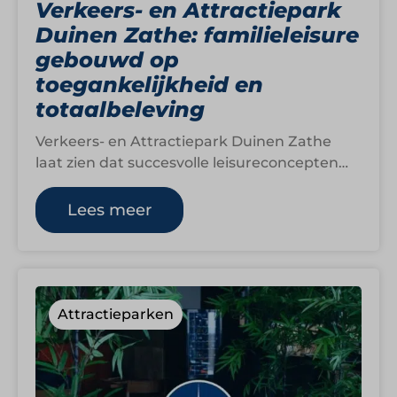
Verkeers- en Attractiepark
Duinen Zathe: familieleisure
gebouwd op
toegankelijkheid en
totaalbeleving
Verkeers- en Attractiepark Duinen Zathe
laat zien dat succesvolle leisureconcepten
niet altijd hoeven te draaien om
schaalgrootte of spectaculaire positionering.
Lees meer
…
Attractieparken