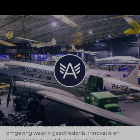
Aviodrome brengt de wereld van de luchtvaart
samen in een formule waarin erfgoed, techniek
en beleving elkaar versterken. Vanuit een
collectie van historische vliegtuigen en verhalen
over pioniers en innovatie probeert de organisatie
bezoekers niet alleen te laten kijken naar
luchtvaartgeschiedenis, maar deze ook actief te
laten ervaren en begrijpen.
Wat Aviodrome sterk maakt, is dat het museum
luchtvaart niet benadert als statische collectie,
maar als verhaal over ontwikkeling, techniek en
menselijke ambitie. Daardoor ontstaat een
omgeving waarin geschiedenis, innovatie en