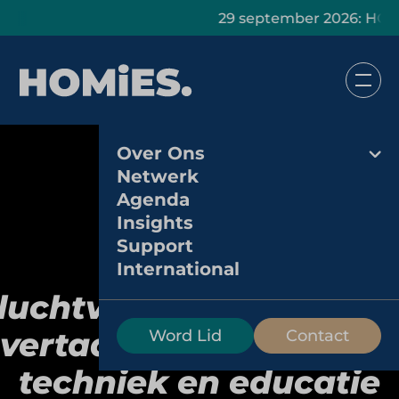
29 september 2026: HOMiES Mas
Over Ons
Netwerk
Agenda
Insights
Support
Aviodrome:
International
luchtvaartgeschiedeni
vertaald naar beleving,
Word Lid
Contact
techniek en educatie