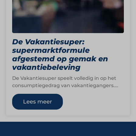
De Vakantiesuper:
supermarktformule
afgestemd op gemak en
vakantiebeleving
De Vakantiesuper speelt volledig in op het
consumptiegedrag van vakantiegangers.
Binnen de formule draait boodschappen
doen minder om routine en…
Lees meer