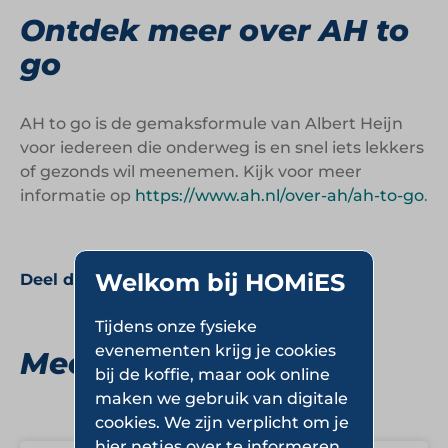
Ontdek meer over AH to
go
AH to go is de gemaksformule van Albert Heijn
voor iedereen die onderweg is en snel iets lekkers
of gezonds wil meenemen. Kijk voor meer
informatie op
https://www.ah.nl/over-ah/ah-to-go
.
Welkom bij HOMiES
Deel deze pagina:
Tijdens onze fysieke
evenementen krijg je cookies
Meer Gemakswinkels
bij de koffie, maar ook online
maken we gebruik van digitale
cookies. We zijn verplicht om je
hier netjes over te informeren,