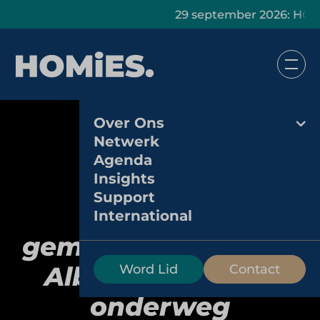
29 september 2026: HOMiES Mas
Over Ons
Netwerk
Agenda
Insights
Support
AH to go:
International
gemaksformule van
Albert Heijn voor
Word Lid
Contact
onderweg