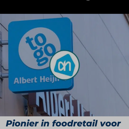
AH to go is de gemaksformule van Albert Heijn
die zich richt op klanten onderweg. Sinds de
introductie in 1999 is AH to go uitgegroeid tot een
vaste waarde op treinstations, in ziekenhuizen, op
hogescholen, bij kantoren en op tankstations.
Met een snel wisselend assortiment van koffie,
broodjes, salades, snacks en dranken is AH to go
dé plek voor wie snel, lekker en verantwoord iets
wil meenemen. De formule combineert snelheid,
gemak en vers met de vertrouwde kwaliteit van
Albert Heijn.
Pionier in foodretail voor