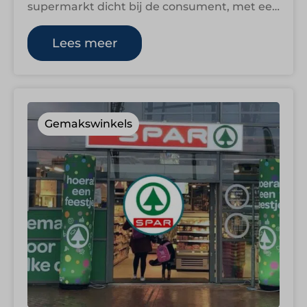
supermarkt dicht bij de consument, met een
duidelijke focus op dagelijkse
boodschappen, versproducten en lokale…
Lees meer
Gemakswinkels