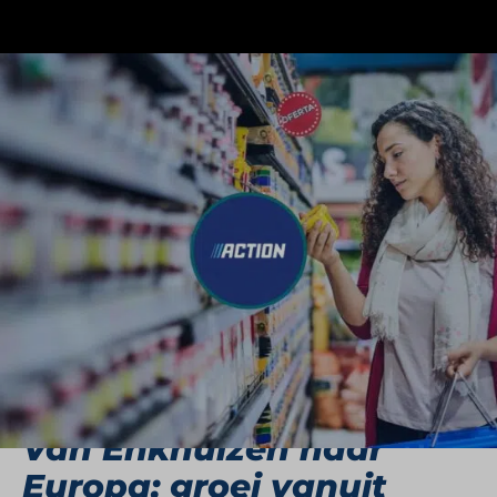
Action is Europa’s snelst groeiende non-food
discounter, met een assortiment van duizenden
producten en een ijzersterke belofte: goede en
verrassende artikelen voor de laagste prijs. In
meer dan 3.000 winkels in dertien landen laat
Action zien dat betaalbaarheid en kwaliteit prima
samen kunnen gaan. Van keukenspullen tot
snacks en van schoonmaakmiddelen tot
seizoensdecoratie: Action maakt dagelijks verschil
met kleine prijzen en een grote glimlach.
Van Enkhuizen naar
Europa: groei vanuit