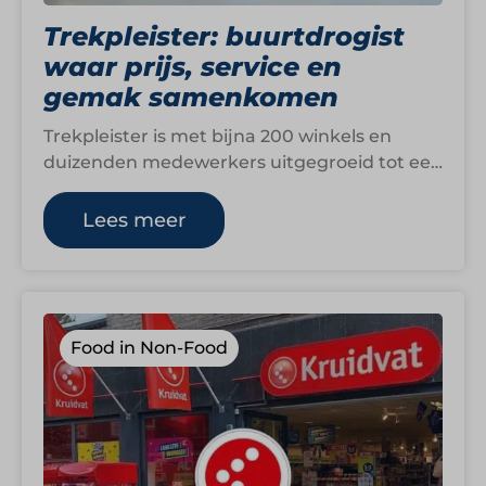
Trekpleister: buurtdrogist
waar prijs, service en
gemak samenkomen
Trekpleister is met bijna 200 winkels en
duizenden medewerkers uitgegroeid tot een
herkenbare speler binnen de Nederlandse
health- en beautymarkt.…
Lees meer
Food in Non-Food