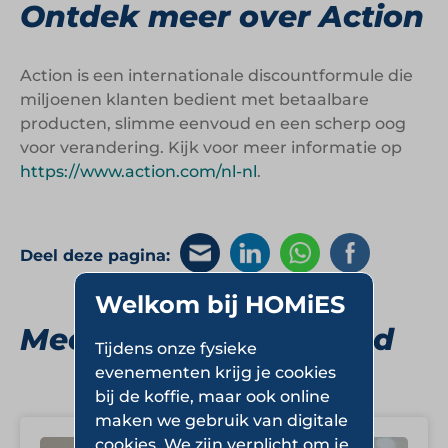
Ontdek meer over Action
Action is een internationale discountformule die
miljoenen klanten bedient met betaalbare
producten, slimme eenvoud en een scherp oog
voor verandering. Kijk voor meer informatie op
https://www.action.com/nl-nl
.
Deel deze pagina:
Welkom bij HOMiES
Meer Food in Non-Food
Tijdens onze fysieke
evenementen krijg je cookies
bij de koffie, maar ook online
maken we gebruik van digitale
cookies. We zijn verplicht om je