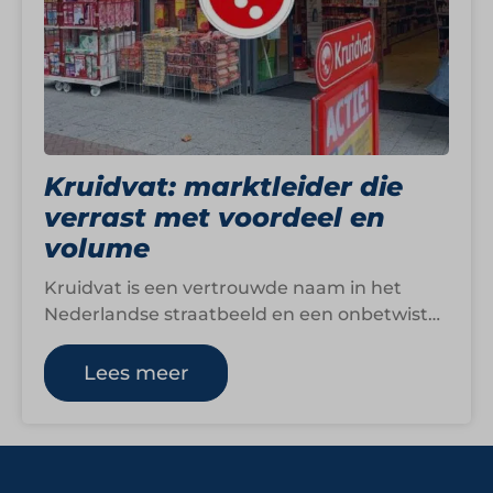
Kruidvat: marktleider die
verrast met voordeel en
volume
Kruidvat is een vertrouwde naam in het
Nederlandse straatbeeld en een onbetwiste
marktleider in health, beauty en
babyproducten. De formule…
Lees meer