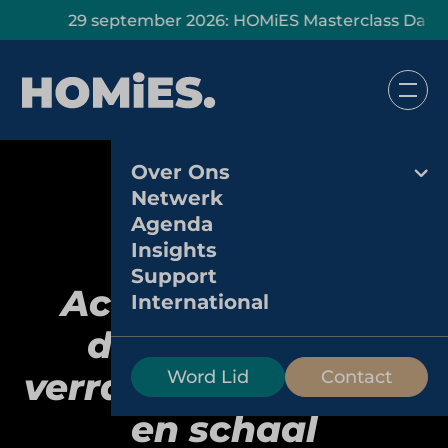
29 september 2026: HOMiES Masterclass Data Insight
Over Ons
Netwerk
Agenda
Insights
Support
Action: Europese
International
discounter die
verrast met eenvoud
Word Lid
Contact
en schaal