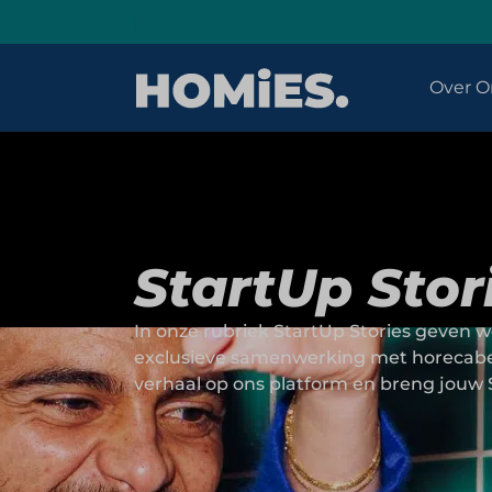
Over O
StartUp Stor
In onze rubriek StartUp Stories geven w
exclusieve samenwerking met horecabeurs
verhaal op ons platform en breng jouw