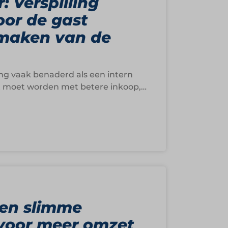
: Verspilling
or de gast
 maken van de
ing vaak benaderd als een intern
st moet worden met betere inkoop,
Een slimme
 voor meer omzet