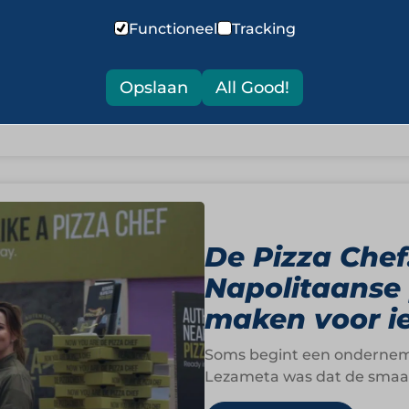
Soms ontstaat een ondernem
maar vanuit een gevoel van
Functioneel
Tracking
Meijer, oprichter van…
Lees meer
Opslaan
All Good!
De Pizza Chef
Napolitaanse 
maken voor i
Soms begint een ondernemin
Lezameta was dat de smaak 