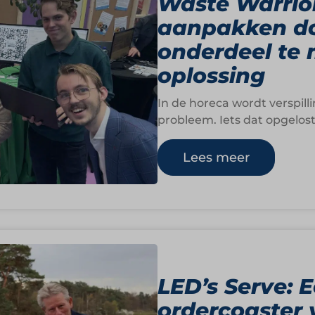
Waste Warrior
aanpakken do
onderdeel te
oplossing
In de horeca wordt verspill
probleem. Iets dat opgelo
slimmere…
Lees meer
LED’s Serve: 
ordercoaster