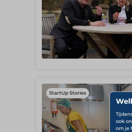
StartUp Stories
Wel
Tijden
ook on
om je 