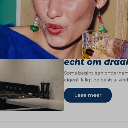
Grovehood Coll
terugbrengen
echt om draai
Soms begint een ondernemi
eigenlijk ligt de basis al v
Lees meer