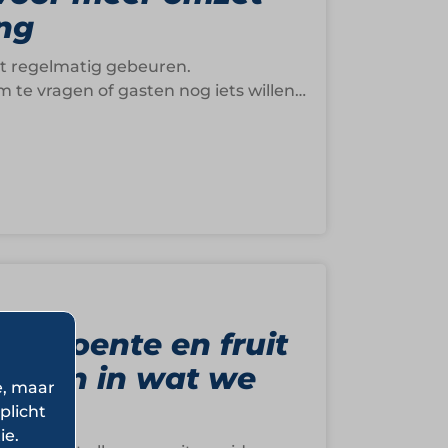
ng
het regelmatig gebeuren.
te vragen of gasten nog iets willen…
: Groente en fruit
geven in wat we
e, maar
plicht
ie.