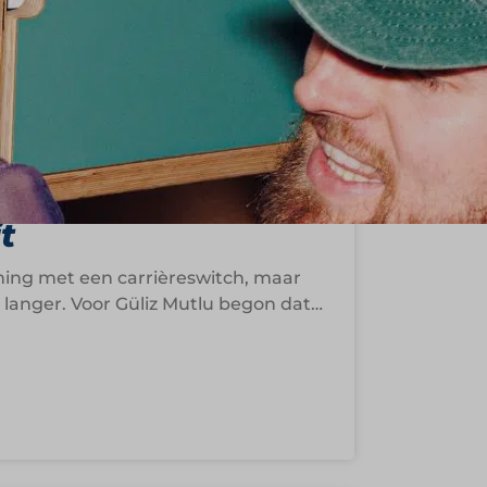
ective: Olijfolie
 naar waar het
t
ng met een carrièreswitch, maar
eel langer. Voor Güliz Mutlu begon dat…