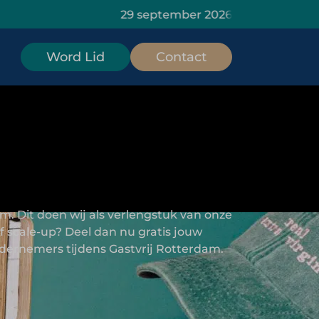
29 september 2026: HOMiES Masterclass Data Ins
Word Lid
Contact
m. Dit doen wij als verlengstuk van onze
f scale-up? Deel dan nu gratis jouw
dernemers tijdens Gastvrij Rotterdam.