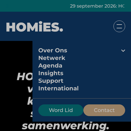
29 september 2026: HOMiES Mastercla
Over Ons
Netwerk
Agenda
Insights
HOMiES en TIPPR
Support
versterken de
International
krachten met
strategische
Word Lid
Contact
samenwerking.