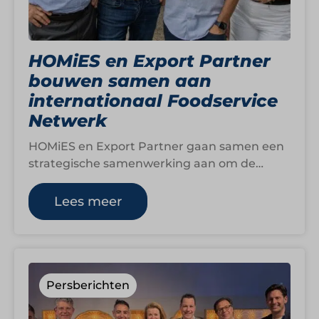
HOMiES en Export Partner
bouwen samen aan
internationaal Foodservice
Netwerk
HOMiES en Export Partner gaan samen een
strategische samenwerking aan om de
internationale activiteiten van HOMiES
verder vorm te geven.…
Lees meer
Persberichten