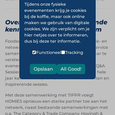
Tijdens onze fysieke
evenementen krijg je cookies
bij de koffie, maar ook online
Over HOMiES: Het verbindende
maken we gebruik van digitale
kennis- en inspiratieplatform
cookies. We zijn verplicht om je
hier netjes over te informeren,
Foodservice HOMiES is een kennis-, inspiratie- en
dus bij deze ter informatie.
netwerkplatform dat professionals in foodservice
Functioneel
Tracking
samenbrengt om inzichten te delen en elkaar te
versterken. Met een breed scala aan
evenementen als HOMiES Inspiratiedagen, Q&A
Opslaan
All Good!
Sessies en Masterclasses, biedt HOMiES het hele
jaar kennis en inspiratie, waardevolle inzichten en
inspirerende sessies.
Met deze samenwerking met TIPPR voegt
HOMiES opnieuw een sterke partner toe aan het
netwerk, naast bestaande samenwerkingen met
o.a. The Category & Trade Company, Hovingh &