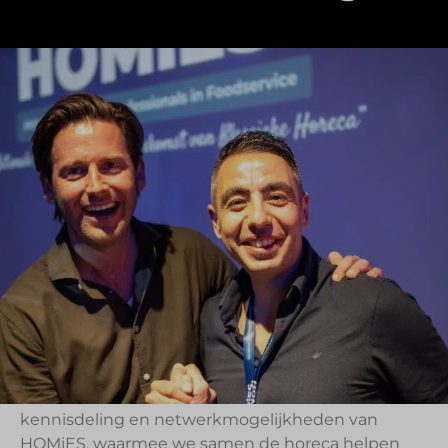
De uitdagingen in de foodservice-industrie
stapelen zich op. Voor veel ondernemers voelt het
alsof ze continu brandjes aan het blussen zijn.
Kosten stijgen, wetgeving wordt complexer,
personeel is schaars en gasten verwachten
steeds meer. De vraag is niet langer of je moet
veranderen, maar hoe je kunt inspelen op de
veranderingen om je horeca klanten echt te
begrijpen en voorop te blijven lopen.
Daarom gaan
HOMiES
en
TIPPR
een strategische
samenwerking aan. Deze samenwerking
combineert de trendforecasting en data-analyse-
expertise van TIPPR met de interactieve
kennisdeling en netwerkmogelijkheden van
HOMiES, waarmee we samen de horeca helpen