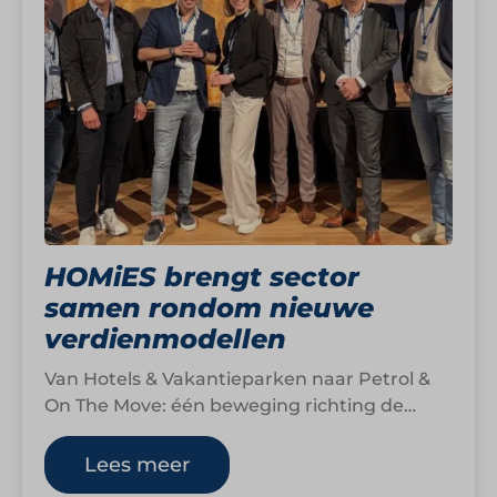
HOMiES brengt sector
samen rondom nieuwe
verdienmodellen
Van Hotels & Vakantieparken naar Petrol &
On The Move: één beweging richting de
toekomstTijdens de Nationale HOMiES
Inspiratiemiddag op…
Lees meer