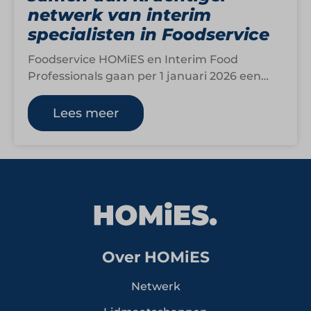
netwerk van interim
specialisten in Foodservice
Foodservice HOMiES en Interim Food
Professionals gaan per 1 januari 2026 een
strategisch partnership aan. Deze
samenwerking richt zich op…
Lees meer
Over HOMiES
Netwerk