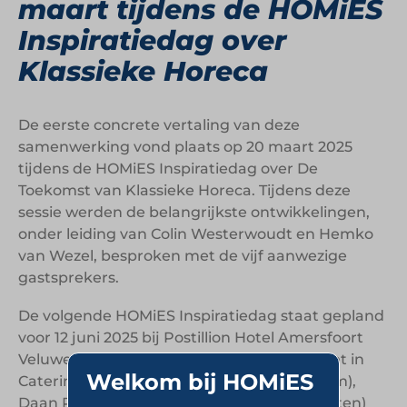
maart tijdens de HOMiES
Inspiratiedag over
Klassieke Horeca
De eerste concrete vertaling van deze
samenwerking vond plaats op 20 maart 2025
tijdens de HOMiES Inspiratiedag over De
Toekomst van Klassieke Horeca. Tijdens deze
sessie werden de belangrijkste ontwikkelingen,
onder leiding van Colin Westerwoudt en Hemko
van Wezel, besproken met de vijf aanwezige
gastsprekers.
De volgende HOMiES Inspiratiedag staat gepland
voor 12 juni 2025 bij Postillion Hotel Amersfoort
Veluwemeer en gaat over De Next Big Reset in
Welkom bij HOMiES
Catering. Met de sprekers Armijn Kos (Vitam),
Daan Peters (Appèl) en Jacob-Jan Bos (Hutten)