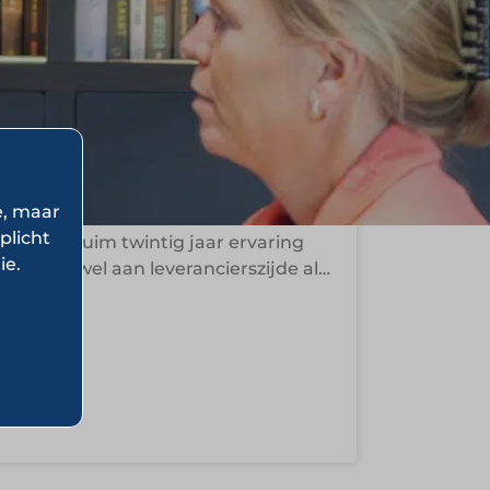
ssens
e, maar
plicht
ns heeft ruim twintig jaar ervaring
ie.
ality, zowel aan leverancierszijde als