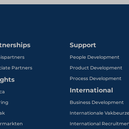
tnerships
Support
ispartners
People Development
ciate Partners
Product Development
ights
Process Development
International
ca
ring
Business Development
ak
Internationale Vakbeurz
rmarkten
International Recruitme