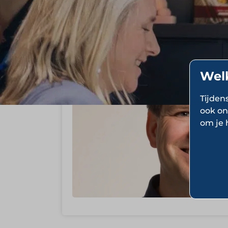
Marketing
Wel
Tijden
ook on
om je 