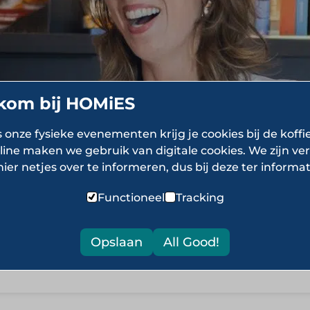
kom bij HOMiES
Laurens Claa
s onze fysieke evenementen krijg je cookies bij de koffi
line maken we gebruik van digitale cookies. We zijn ver
Ervaring in de sector Laure
hier netjes over te informeren, dus bij deze ter informat
binnen foodservice en hospit
in ondernemerschap.…
Functioneel
Tracking
Lees meer
Opslaan
All Good!