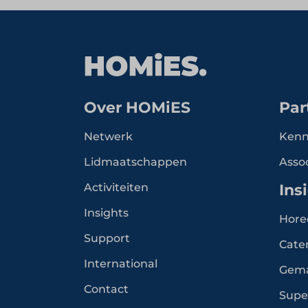
Over HOMiES
Par
Netwerk
Kenn
Lidmaatschappen
Asso
Activiteiten
Ins
Insights
Hore
Support
Cate
International
Gem
Contact
Supe