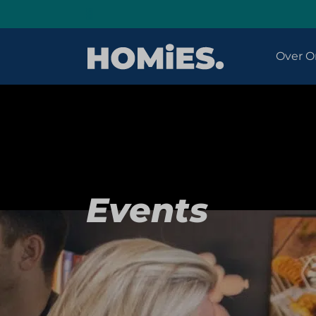
Over O
Events