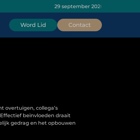
29 september 2026: HOMiES Masterclass Data
Word Lid
Contact
 overtuigen, collega’s
ffectief beïnvloeden draait
elijk gedrag en het opbouwen