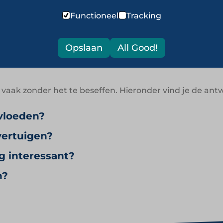
Functioneel
Tracking
Opslaan
All Good!
agen over Beïnvloede
, vaak zonder het te beseffen. Hieronder vind je de an
nvloeden?
vertuigen?
g interessant?
n?