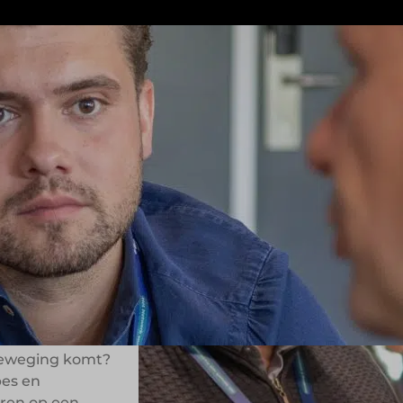
aagvlak
impact.
begrijpen van
lde keuzes? Wat
 beweging komt?
pes en
eren op een