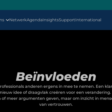
ns
Netwerk
Agenda
Insights
Support
International
Beïnvloeden
rofessionals anderen ergens in mee te nemen. Een klant
ieuw idee of draagvlak creëren voor een verandering. E
en of meer argumenten geven, maar om inzicht in mens
van vertrouwen.