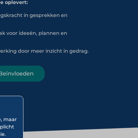
e oplevert:
ngskracht in gesprekken en
ak voor ideeën, plannen en
rking door meer inzicht in gedrag.
 Beïnvloeden
e, maar
plicht
ie.