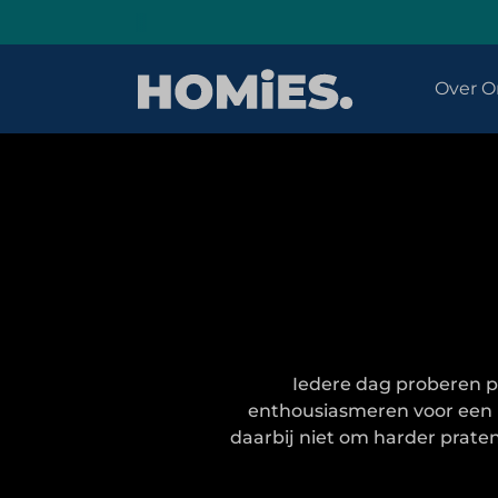
Over O
Iedere dag proberen p
enthousiasmeren voor een n
daarbij niet om harder prat