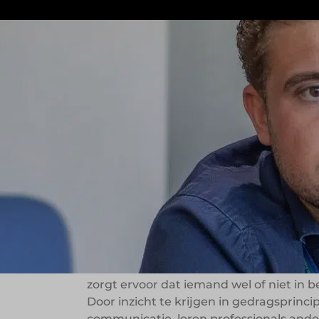
Waarom Beïnvloeden?
Creëer meer dr
en vergroot je 
Succesvol beïnvloeden begint met het 
mensen. Waarom maken mensen bepaa
zorgt ervoor dat iemand wel of niet in
Door inzicht te krijgen in gedragsprinci
communicatie, leren professionals and