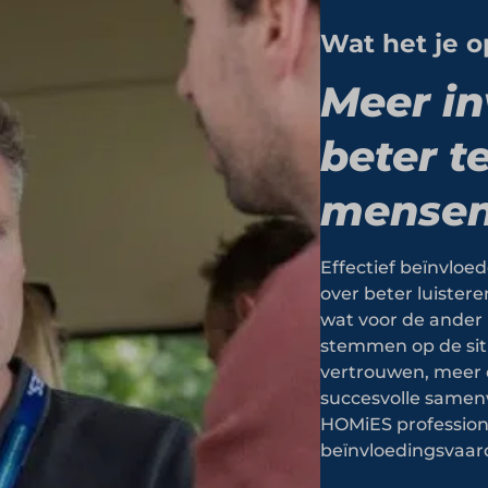
Wat het je o
Meer in
beter t
mensen
Effectief beïnvloe
over beter luistere
wat voor de ander 
stemmen op de sit
vertrouwen, meer 
succesvolle samenw
HOMiES professiona
beïnvloedingsvaar