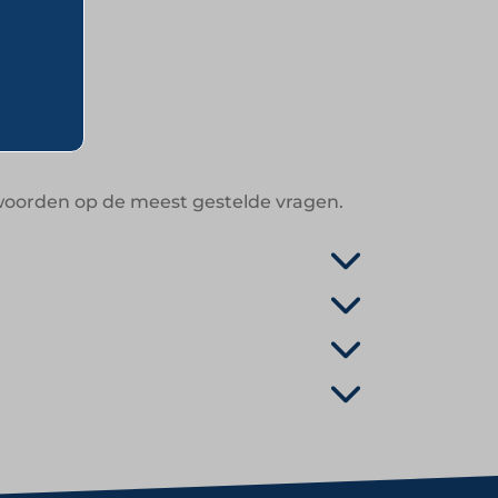
n
twoorden op de meest gestelde vragen.