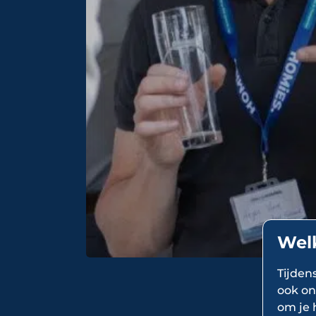
Wel
Tijden
ook on
om je 