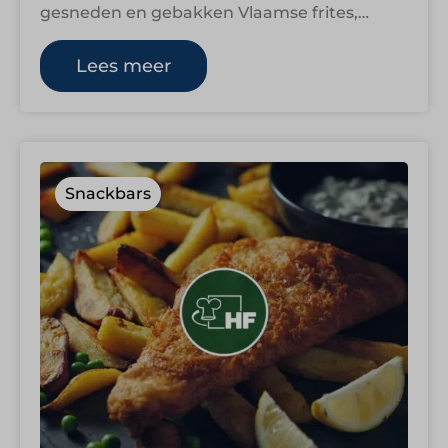
gesneden en gebakken Vlaamse frites,
geserveerd met meer dan twintig soorten
saus en…
Lees meer
Snackbars