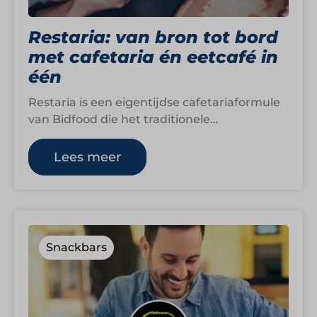
Restaria: van bron tot bord
met cafetaria én eetcafé in
één
Restaria is een eigentijdse cafetariaformule
van Bidfood die het traditionele
cafetariaconcept combineert met de sfeer
en uitstraling van een eetcafé.…
Lees meer
Snackbars