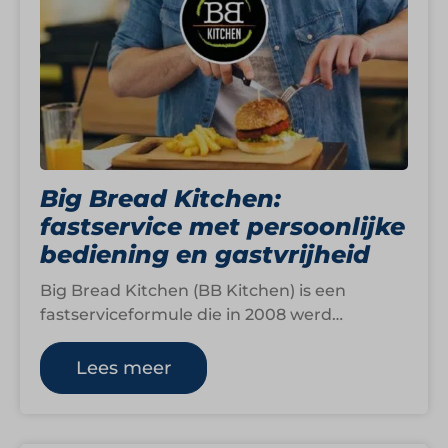
Big Bread Kitchen:
fastservice met persoonlijke
bediening en gastvrijheid
Big Bread Kitchen (BB Kitchen) is een
fastserviceformule die in 2008 werd
opgericht door Sheng Chen. Zijn horeca-
avontuur begon al…
Lees meer