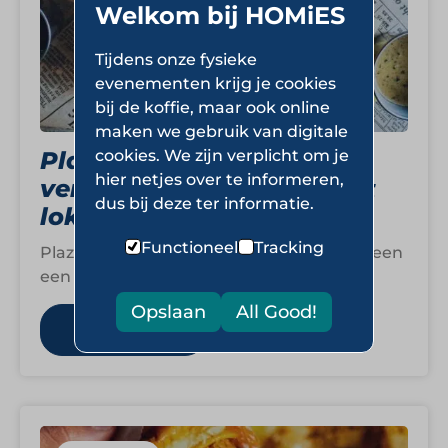
Welkom bij HOMiES
Tijdens onze fysieke
evenementen krijg je cookies
bij de koffie, maar ook online
maken we gebruik van digitale
cookies. We zijn verplicht om je
Plaza Food for All:
hier netjes over te informeren,
vertrouwde cafetaria met
dus bij deze ter informatie.
lokaal karakter
Functioneel
Tracking
Plaza Food for All staat voor meer dan alleen
een snelle hap. Het is een plek waar
gezelligheid, gastvrijheid en…
Opslaan
All Good!
Lees meer